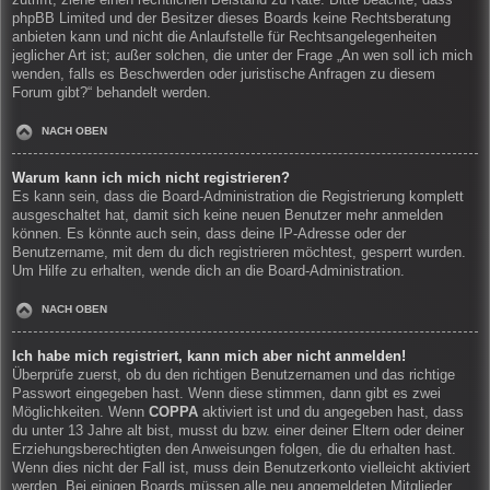
zutrifft, ziehe einen rechtlichen Beistand zu Rate. Bitte beachte, dass
phpBB Limited und der Besitzer dieses Boards keine Rechtsberatung
anbieten kann und nicht die Anlaufstelle für Rechtsangelegenheiten
jeglicher Art ist; außer solchen, die unter der Frage „An wen soll ich mich
wenden, falls es Beschwerden oder juristische Anfragen zu diesem
Forum gibt?“ behandelt werden.
NACH OBEN
Warum kann ich mich nicht registrieren?
Es kann sein, dass die Board-Administration die Registrierung komplett
ausgeschaltet hat, damit sich keine neuen Benutzer mehr anmelden
können. Es könnte auch sein, dass deine IP-Adresse oder der
Benutzername, mit dem du dich registrieren möchtest, gesperrt wurden.
Um Hilfe zu erhalten, wende dich an die Board-Administration.
NACH OBEN
Ich habe mich registriert, kann mich aber nicht anmelden!
Überprüfe zuerst, ob du den richtigen Benutzernamen und das richtige
Passwort eingegeben hast. Wenn diese stimmen, dann gibt es zwei
Möglichkeiten. Wenn
COPPA
aktiviert ist und du angegeben hast, dass
du unter 13 Jahre alt bist, musst du bzw. einer deiner Eltern oder deiner
Erziehungsberechtigten den Anweisungen folgen, die du erhalten hast.
Wenn dies nicht der Fall ist, muss dein Benutzerkonto vielleicht aktiviert
werden. Bei einigen Boards müssen alle neu angemeldeten Mitglieder