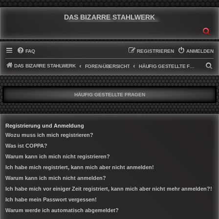
DAS BIZARRE STAHLWERK
SU
FAQ
REGISTRIEREN
ANMELDEN
DAS BIZARRE STAHLWERK
S
FOREN-ÜBERSICHT
HÄUFIG GESTELLTE FRAGEN
U
C
HÄUFIG GESTELLTE FRAGEN
H
E
Registrierung und Anmeldung
Wozu muss ich mich registrieren?
Was ist COPPA?
Warum kann ich mich nicht registrieren?
Ich habe mich registriert, kann mich aber nicht anmelden!
Warum kann ich mich nicht anmelden?
Ich habe mich vor einiger Zeit registriert, kann mich aber nicht mehr anmelden?!
Ich habe mein Passwort vergessen!
Warum werde ich automatisch abgemeldet?