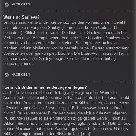
NACH OBEN
Was sind Smileys?
Smileys sind kleine Bilder, die benutzt werden können, um ein Gefühl
auszudrücken. Für jeden Smiley gibt es einen kurzen Code, z. B.
bedeutet :) fröhlich und :( traurig. Die Liste aller Smileys kannst du beim
Verfassen eines Beitrags sehen. Versuche bitte trotzdem, Smileys nicht
zu häufig zu benutzen, sie können einen Beitrag schnell unlesbar
machen und ein Moderator könnte deshalb deinen Beitrag entsprechend
überarbeiten oder gar komplett löschen. Die Board-Administration kann
auch die Anzahl der Smileys begrenzen, die du in einem Beitrag
benutzen kannst.
NACH OBEN
Kann ich Bilder in meine Beiträge einfügen?
Ja, Bilder können in deinem Beitrag angezeigt werden. Wenn die
Administration Dateianhänge erlaubt hat, kannst du das Bild auch direkt
hochladen. Ansonsten musst du zu einem Bild verlinken, das auf einem
öffentlich zugänglichen Server liegt, z. B. http://www.domain.tld/mein-
bild.gif. Du kannst weder Bilder verlinken, die sich auf deinem eigenen
PC befinden (außer es ist ein öffentlich zugänglicher Server), noch zu
Bildern, die nur nach einer Anmeldung verfügbar sind, z. B. Hotmail- oder
Yahoo-Mailboxen, mit einem Passwort geschützte Seiten usw. Um das
Bild anzuzeigen, benutze den BBCode-Tag „[img]“.