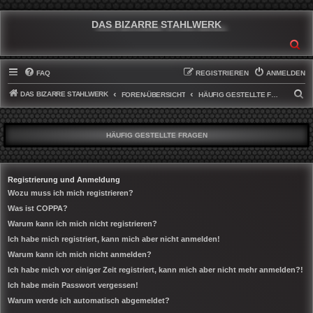
DAS BIZARRE STAHLWERK
SU
FAQ
REGISTRIEREN
ANMELDEN
DAS BIZARRE STAHLWERK
S
FOREN-ÜBERSICHT
HÄUFIG GESTELLTE FRAGEN
U
C
HÄUFIG GESTELLTE FRAGEN
H
E
Registrierung und Anmeldung
Wozu muss ich mich registrieren?
Was ist COPPA?
Warum kann ich mich nicht registrieren?
Ich habe mich registriert, kann mich aber nicht anmelden!
Warum kann ich mich nicht anmelden?
Ich habe mich vor einiger Zeit registriert, kann mich aber nicht mehr anmelden?!
Ich habe mein Passwort vergessen!
Warum werde ich automatisch abgemeldet?