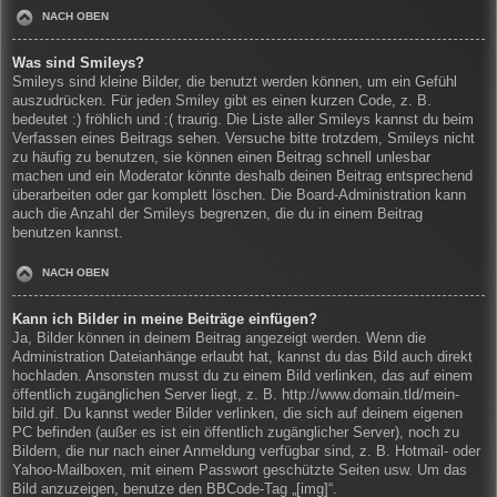
NACH OBEN
Was sind Smileys?
Smileys sind kleine Bilder, die benutzt werden können, um ein Gefühl
auszudrücken. Für jeden Smiley gibt es einen kurzen Code, z. B.
bedeutet :) fröhlich und :( traurig. Die Liste aller Smileys kannst du beim
Verfassen eines Beitrags sehen. Versuche bitte trotzdem, Smileys nicht
zu häufig zu benutzen, sie können einen Beitrag schnell unlesbar
machen und ein Moderator könnte deshalb deinen Beitrag entsprechend
überarbeiten oder gar komplett löschen. Die Board-Administration kann
auch die Anzahl der Smileys begrenzen, die du in einem Beitrag
benutzen kannst.
NACH OBEN
Kann ich Bilder in meine Beiträge einfügen?
Ja, Bilder können in deinem Beitrag angezeigt werden. Wenn die
Administration Dateianhänge erlaubt hat, kannst du das Bild auch direkt
hochladen. Ansonsten musst du zu einem Bild verlinken, das auf einem
öffentlich zugänglichen Server liegt, z. B. http://www.domain.tld/mein-
bild.gif. Du kannst weder Bilder verlinken, die sich auf deinem eigenen
PC befinden (außer es ist ein öffentlich zugänglicher Server), noch zu
Bildern, die nur nach einer Anmeldung verfügbar sind, z. B. Hotmail- oder
Yahoo-Mailboxen, mit einem Passwort geschützte Seiten usw. Um das
Bild anzuzeigen, benutze den BBCode-Tag „[img]“.