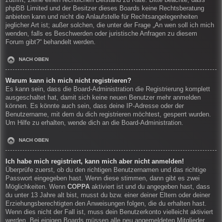
zutrifft, ziehe einen rechtlichen Beistand zu Rate. Bitte beachte, dass
phpBB Limited und der Besitzer dieses Boards keine Rechtsberatung
anbieten kann und nicht die Anlaufstelle für Rechtsangelegenheiten
jeglicher Art ist; außer solchen, die unter der Frage „An wen soll ich mich
wenden, falls es Beschwerden oder juristische Anfragen zu diesem
Forum gibt?“ behandelt werden.
NACH OBEN
Warum kann ich mich nicht registrieren?
Es kann sein, dass die Board-Administration die Registrierung komplett
ausgeschaltet hat, damit sich keine neuen Benutzer mehr anmelden
können. Es könnte auch sein, dass deine IP-Adresse oder der
Benutzername, mit dem du dich registrieren möchtest, gesperrt wurden.
Um Hilfe zu erhalten, wende dich an die Board-Administration.
NACH OBEN
Ich habe mich registriert, kann mich aber nicht anmelden!
Überprüfe zuerst, ob du den richtigen Benutzernamen und das richtige
Passwort eingegeben hast. Wenn diese stimmen, dann gibt es zwei
Möglichkeiten. Wenn
COPPA
aktiviert ist und du angegeben hast, dass
du unter 13 Jahre alt bist, musst du bzw. einer deiner Eltern oder deiner
Erziehungsberechtigten den Anweisungen folgen, die du erhalten hast.
Wenn dies nicht der Fall ist, muss dein Benutzerkonto vielleicht aktiviert
werden. Bei einigen Boards müssen alle neu angemeldeten Mitglieder