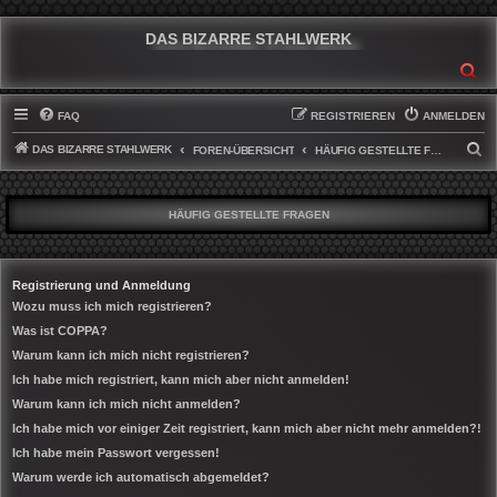
DAS BIZARRE STAHLWERK
SU
FAQ
REGISTRIEREN
ANMELDEN
DAS BIZARRE STAHLWERK
S
FOREN-ÜBERSICHT
HÄUFIG GESTELLTE FRAGEN
U
C
HÄUFIG GESTELLTE FRAGEN
H
E
Registrierung und Anmeldung
Wozu muss ich mich registrieren?
Was ist COPPA?
Warum kann ich mich nicht registrieren?
Ich habe mich registriert, kann mich aber nicht anmelden!
Warum kann ich mich nicht anmelden?
Ich habe mich vor einiger Zeit registriert, kann mich aber nicht mehr anmelden?!
Ich habe mein Passwort vergessen!
Warum werde ich automatisch abgemeldet?