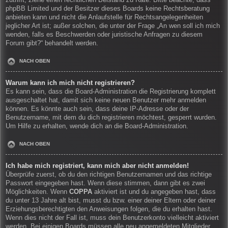
zutrifft, ziehe einen rechtlichen Beistand zu Rate. Bitte beachte, dass
phpBB Limited und der Besitzer dieses Boards keine Rechtsberatung
anbieten kann und nicht die Anlaufstelle für Rechtsangelegenheiten
jeglicher Art ist; außer solchen, die unter der Frage „An wen soll ich mich
wenden, falls es Beschwerden oder juristische Anfragen zu diesem
Forum gibt?“ behandelt werden.
NACH OBEN
Warum kann ich mich nicht registrieren?
Es kann sein, dass die Board-Administration die Registrierung komplett
ausgeschaltet hat, damit sich keine neuen Benutzer mehr anmelden
können. Es könnte auch sein, dass deine IP-Adresse oder der
Benutzername, mit dem du dich registrieren möchtest, gesperrt wurden.
Um Hilfe zu erhalten, wende dich an die Board-Administration.
NACH OBEN
Ich habe mich registriert, kann mich aber nicht anmelden!
Überprüfe zuerst, ob du den richtigen Benutzernamen und das richtige
Passwort eingegeben hast. Wenn diese stimmen, dann gibt es zwei
Möglichkeiten. Wenn
COPPA
aktiviert ist und du angegeben hast, dass
du unter 13 Jahre alt bist, musst du bzw. einer deiner Eltern oder deiner
Erziehungsberechtigten den Anweisungen folgen, die du erhalten hast.
Wenn dies nicht der Fall ist, muss dein Benutzerkonto vielleicht aktiviert
werden. Bei einigen Boards müssen alle neu angemeldeten Mitglieder