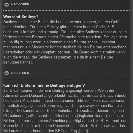
NACH OBEN
Was sind Smileys?
Smileys sind kleine Bilder, die benutzt werden können, um ein Gefühl
auszudrücken. Für jeden Smiley gibt es einen kurzen Code, z. B.
bedeutet :) fröhlich und :( traurig. Die Liste aller Smileys kannst du beim
Verfassen eines Beitrags sehen. Versuche bitte trotzdem, Smileys nicht
zu häufig zu benutzen, sie können einen Beitrag schnell unlesbar
machen und ein Moderator könnte deshalb deinen Beitrag entsprechend
überarbeiten oder gar komplett löschen. Die Board-Administration kann
auch die Anzahl der Smileys begrenzen, die du in einem Beitrag
benutzen kannst.
NACH OBEN
Kann ich Bilder in meine Beiträge einfügen?
Ja, Bilder können in deinem Beitrag angezeigt werden. Wenn die
Administration Dateianhänge erlaubt hat, kannst du das Bild auch direkt
hochladen. Ansonsten musst du zu einem Bild verlinken, das auf einem
öffentlich zugänglichen Server liegt, z. B. http://www.domain.tld/mein-
bild.gif. Du kannst weder Bilder verlinken, die sich auf deinem eigenen
PC befinden (außer es ist ein öffentlich zugänglicher Server), noch zu
Bildern, die nur nach einer Anmeldung verfügbar sind, z. B. Hotmail- oder
Yahoo-Mailboxen, mit einem Passwort geschützte Seiten usw. Um das
Bild anzuzeigen, benutze den BBCode-Tag „[img]“.