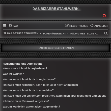
DAS BIZARRE STAHLWERK
SU
FAQ
REGISTRIEREN
ANMELDEN
DAS BIZARRE STAHLWERK
S
FOREN-ÜBERSICHT
HÄUFIG GESTELLTE FRAGEN
U
C
HÄUFIG GESTELLTE FRAGEN
H
E
Registrierung und Anmeldung
Wozu muss ich mich registrieren?
Was ist COPPA?
Warum kann ich mich nicht registrieren?
Ich habe mich registriert, kann mich aber nicht anmelden!
Warum kann ich mich nicht anmelden?
Ich habe mich vor einiger Zeit registriert, kann mich aber nicht mehr anmelden?!
Ich habe mein Passwort vergessen!
Warum werde ich automatisch abgemeldet?