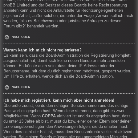
zutrifft, ziehe einen rechtlichen Beistand zu Rate. Bitte beachte, dass
phpBB Limited und der Besitzer dieses Boards keine Rechtsberatung
anbieten kann und nicht die Anlaufstelle für Rechtsangelegenheiten
jeglicher Art ist; außer solchen, die unter der Frage „An wen soll ich mich
wenden, falls es Beschwerden oder juristische Anfragen zu diesem
Forum gibt?“ behandelt werden.
NACH OBEN
Warum kann ich mich nicht registrieren?
Es kann sein, dass die Board-Administration die Registrierung komplett
ausgeschaltet hat, damit sich keine neuen Benutzer mehr anmelden
können. Es könnte auch sein, dass deine IP-Adresse oder der
Benutzername, mit dem du dich registrieren möchtest, gesperrt wurden.
Um Hilfe zu erhalten, wende dich an die Board-Administration.
NACH OBEN
Ich habe mich registriert, kann mich aber nicht anmelden!
Überprüfe zuerst, ob du den richtigen Benutzernamen und das richtige
Passwort eingegeben hast. Wenn diese stimmen, dann gibt es zwei
Möglichkeiten. Wenn
COPPA
aktiviert ist und du angegeben hast, dass
du unter 13 Jahre alt bist, musst du bzw. einer deiner Eltern oder deiner
Erziehungsberechtigten den Anweisungen folgen, die du erhalten hast.
Wenn dies nicht der Fall ist, muss dein Benutzerkonto vielleicht aktiviert
werden. Bei einigen Boards müssen alle neu angemeldeten Mitglieder