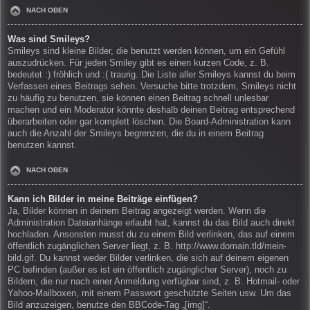
NACH OBEN
Was sind Smileys?
Smileys sind kleine Bilder, die benutzt werden können, um ein Gefühl
auszudrücken. Für jeden Smiley gibt es einen kurzen Code, z. B.
bedeutet :) fröhlich und :( traurig. Die Liste aller Smileys kannst du beim
Verfassen eines Beitrags sehen. Versuche bitte trotzdem, Smileys nicht
zu häufig zu benutzen, sie können einen Beitrag schnell unlesbar
machen und ein Moderator könnte deshalb deinen Beitrag entsprechend
überarbeiten oder gar komplett löschen. Die Board-Administration kann
auch die Anzahl der Smileys begrenzen, die du in einem Beitrag
benutzen kannst.
NACH OBEN
Kann ich Bilder in meine Beiträge einfügen?
Ja, Bilder können in deinem Beitrag angezeigt werden. Wenn die
Administration Dateianhänge erlaubt hat, kannst du das Bild auch direkt
hochladen. Ansonsten musst du zu einem Bild verlinken, das auf einem
öffentlich zugänglichen Server liegt, z. B. http://www.domain.tld/mein-
bild.gif. Du kannst weder Bilder verlinken, die sich auf deinem eigenen
PC befinden (außer es ist ein öffentlich zugänglicher Server), noch zu
Bildern, die nur nach einer Anmeldung verfügbar sind, z. B. Hotmail- oder
Yahoo-Mailboxen, mit einem Passwort geschützte Seiten usw. Um das
Bild anzuzeigen, benutze den BBCode-Tag „[img]“.