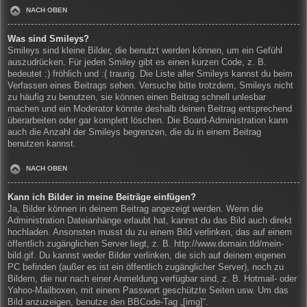
NACH OBEN
Was sind Smileys?
Smileys sind kleine Bilder, die benutzt werden können, um ein Gefühl
auszudrücken. Für jeden Smiley gibt es einen kurzen Code, z. B.
bedeutet :) fröhlich und :( traurig. Die Liste aller Smileys kannst du beim
Verfassen eines Beitrags sehen. Versuche bitte trotzdem, Smileys nicht
zu häufig zu benutzen, sie können einen Beitrag schnell unlesbar
machen und ein Moderator könnte deshalb deinen Beitrag entsprechend
überarbeiten oder gar komplett löschen. Die Board-Administration kann
auch die Anzahl der Smileys begrenzen, die du in einem Beitrag
benutzen kannst.
NACH OBEN
Kann ich Bilder in meine Beiträge einfügen?
Ja, Bilder können in deinem Beitrag angezeigt werden. Wenn die
Administration Dateianhänge erlaubt hat, kannst du das Bild auch direkt
hochladen. Ansonsten musst du zu einem Bild verlinken, das auf einem
öffentlich zugänglichen Server liegt, z. B. http://www.domain.tld/mein-
bild.gif. Du kannst weder Bilder verlinken, die sich auf deinem eigenen
PC befinden (außer es ist ein öffentlich zugänglicher Server), noch zu
Bildern, die nur nach einer Anmeldung verfügbar sind, z. B. Hotmail- oder
Yahoo-Mailboxen, mit einem Passwort geschützte Seiten usw. Um das
Bild anzuzeigen, benutze den BBCode-Tag „[img]“.