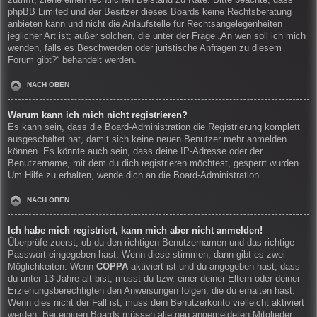
zutrifft, ziehe einen rechtlichen Beistand zu Rate. Bitte beachte, dass
phpBB Limited und der Besitzer dieses Boards keine Rechtsberatung
anbieten kann und nicht die Anlaufstelle für Rechtsangelegenheiten
jeglicher Art ist; außer solchen, die unter der Frage „An wen soll ich mich
wenden, falls es Beschwerden oder juristische Anfragen zu diesem
Forum gibt?“ behandelt werden.
NACH OBEN
Warum kann ich mich nicht registrieren?
Es kann sein, dass die Board-Administration die Registrierung komplett
ausgeschaltet hat, damit sich keine neuen Benutzer mehr anmelden
können. Es könnte auch sein, dass deine IP-Adresse oder der
Benutzername, mit dem du dich registrieren möchtest, gesperrt wurden.
Um Hilfe zu erhalten, wende dich an die Board-Administration.
NACH OBEN
Ich habe mich registriert, kann mich aber nicht anmelden!
Überprüfe zuerst, ob du den richtigen Benutzernamen und das richtige
Passwort eingegeben hast. Wenn diese stimmen, dann gibt es zwei
Möglichkeiten. Wenn
COPPA
aktiviert ist und du angegeben hast, dass
du unter 13 Jahre alt bist, musst du bzw. einer deiner Eltern oder deiner
Erziehungsberechtigten den Anweisungen folgen, die du erhalten hast.
Wenn dies nicht der Fall ist, muss dein Benutzerkonto vielleicht aktiviert
werden. Bei einigen Boards müssen alle neu angemeldeten Mitglieder