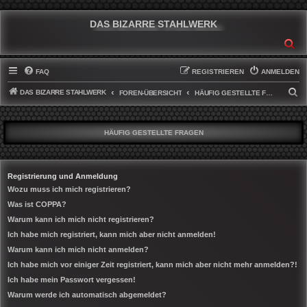
DAS BIZARRE STAHLWERK
SU
FAQ
REGISTRIEREN
ANMELDEN
DAS BIZARRE STAHLWERK
S
FOREN-ÜBERSICHT
HÄUFIG GESTELLTE FRAGEN
U
C
HÄUFIG GESTELLTE FRAGEN
H
E
Registrierung und Anmeldung
Wozu muss ich mich registrieren?
Was ist COPPA?
Warum kann ich mich nicht registrieren?
Ich habe mich registriert, kann mich aber nicht anmelden!
Warum kann ich mich nicht anmelden?
Ich habe mich vor einiger Zeit registriert, kann mich aber nicht mehr anmelden?!
Ich habe mein Passwort vergessen!
Warum werde ich automatisch abgemeldet?