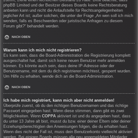
zutrifft, ziehe einen rechtlichen Beistand zu Rate. Bitte beachte, dass
phpBB Limited und der Besitzer dieses Boards keine Rechtsberatung
anbieten kann und nicht die Anlaufstelle für Rechtsangelegenheiten
jeglicher Art ist; außer solchen, die unter der Frage „An wen soll ich mich
wenden, falls es Beschwerden oder juristische Anfragen zu diesem
Forum gibt?“ behandelt werden.
NACH OBEN
Warum kann ich mich nicht registrieren?
Es kann sein, dass die Board-Administration die Registrierung komplett
ausgeschaltet hat, damit sich keine neuen Benutzer mehr anmelden
können. Es könnte auch sein, dass deine IP-Adresse oder der
Benutzername, mit dem du dich registrieren möchtest, gesperrt wurden.
Um Hilfe zu erhalten, wende dich an die Board-Administration.
NACH OBEN
Ich habe mich registriert, kann mich aber nicht anmelden!
Überprüfe zuerst, ob du den richtigen Benutzernamen und das richtige
Passwort eingegeben hast. Wenn diese stimmen, dann gibt es zwei
Möglichkeiten. Wenn
COPPA
aktiviert ist und du angegeben hast, dass
du unter 13 Jahre alt bist, musst du bzw. einer deiner Eltern oder deiner
Erziehungsberechtigten den Anweisungen folgen, die du erhalten hast.
Wenn dies nicht der Fall ist, muss dein Benutzerkonto vielleicht aktiviert
werden. Bei einigen Boards müssen alle neu angemeldeten Mitglieder