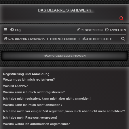
DAS BIZARRE STAHLWERK
SU
FAQ
REGISTRIEREN
ANMELDEN
DAS BIZARRE STAHLWERK
S
FOREN-ÜBERSICHT
HÄUFIG GESTELLTE FRAGEN
U
C
HÄUFIG GESTELLTE FRAGEN
H
E
Registrierung und Anmeldung
Wozu muss ich mich registrieren?
Was ist COPPA?
Warum kann ich mich nicht registrieren?
Ich habe mich registriert, kann mich aber nicht anmelden!
Warum kann ich mich nicht anmelden?
Ich habe mich vor einiger Zeit registriert, kann mich aber nicht mehr anmelden?!
Ich habe mein Passwort vergessen!
Warum werde ich automatisch abgemeldet?