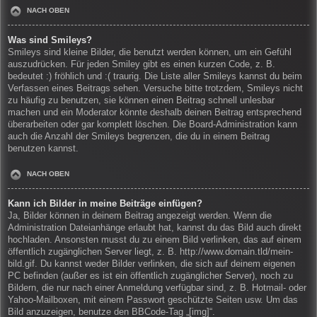
NACH OBEN
Was sind Smileys?
Smileys sind kleine Bilder, die benutzt werden können, um ein Gefühl
auszudrücken. Für jeden Smiley gibt es einen kurzen Code, z. B.
bedeutet :) fröhlich und :( traurig. Die Liste aller Smileys kannst du beim
Verfassen eines Beitrags sehen. Versuche bitte trotzdem, Smileys nicht
zu häufig zu benutzen, sie können einen Beitrag schnell unlesbar
machen und ein Moderator könnte deshalb deinen Beitrag entsprechend
überarbeiten oder gar komplett löschen. Die Board-Administration kann
auch die Anzahl der Smileys begrenzen, die du in einem Beitrag
benutzen kannst.
NACH OBEN
Kann ich Bilder in meine Beiträge einfügen?
Ja, Bilder können in deinem Beitrag angezeigt werden. Wenn die
Administration Dateianhänge erlaubt hat, kannst du das Bild auch direkt
hochladen. Ansonsten musst du zu einem Bild verlinken, das auf einem
öffentlich zugänglichen Server liegt, z. B. http://www.domain.tld/mein-
bild.gif. Du kannst weder Bilder verlinken, die sich auf deinem eigenen
PC befinden (außer es ist ein öffentlich zugänglicher Server), noch zu
Bildern, die nur nach einer Anmeldung verfügbar sind, z. B. Hotmail- oder
Yahoo-Mailboxen, mit einem Passwort geschützte Seiten usw. Um das
Bild anzuzeigen, benutze den BBCode-Tag „[img]“.