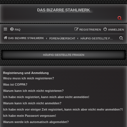
DAS BIZARRE STAHLWERK
SU
FAQ
REGISTRIEREN
ANMELDEN
DAS BIZARRE STAHLWERK
S
FOREN-ÜBERSICHT
HÄUFIG GESTELLTE FRAGEN
U
C
HÄUFIG GESTELLTE FRAGEN
H
E
Registrierung und Anmeldung
Wozu muss ich mich registrieren?
Was ist COPPA?
Warum kann ich mich nicht registrieren?
Ich habe mich registriert, kann mich aber nicht anmelden!
Warum kann ich mich nicht anmelden?
Ich habe mich vor einiger Zeit registriert, kann mich aber nicht mehr anmelden?!
Ich habe mein Passwort vergessen!
Warum werde ich automatisch abgemeldet?