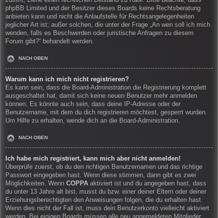
zutrifft, ziehe einen rechtlichen Beistand zu Rate. Bitte beachte, dass
phpBB Limited und der Besitzer dieses Boards keine Rechtsberatung
anbieten kann und nicht die Anlaufstelle für Rechtsangelegenheiten
jeglicher Art ist; außer solchen, die unter der Frage „An wen soll ich mich
wenden, falls es Beschwerden oder juristische Anfragen zu diesem
Forum gibt?“ behandelt werden.
NACH OBEN
Warum kann ich mich nicht registrieren?
Es kann sein, dass die Board-Administration die Registrierung komplett
ausgeschaltet hat, damit sich keine neuen Benutzer mehr anmelden
können. Es könnte auch sein, dass deine IP-Adresse oder der
Benutzername, mit dem du dich registrieren möchtest, gesperrt wurden.
Um Hilfe zu erhalten, wende dich an die Board-Administration.
NACH OBEN
Ich habe mich registriert, kann mich aber nicht anmelden!
Überprüfe zuerst, ob du den richtigen Benutzernamen und das richtige
Passwort eingegeben hast. Wenn diese stimmen, dann gibt es zwei
Möglichkeiten. Wenn
COPPA
aktiviert ist und du angegeben hast, dass
du unter 13 Jahre alt bist, musst du bzw. einer deiner Eltern oder deiner
Erziehungsberechtigten den Anweisungen folgen, die du erhalten hast.
Wenn dies nicht der Fall ist, muss dein Benutzerkonto vielleicht aktiviert
werden. Bei einigen Boards müssen alle neu angemeldeten Mitglieder