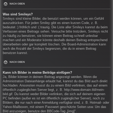
NACH OBEN
Was sind Smileys?
Smileys sind kleine Bilder, die benutzt werden können, um ein Gefühl
auszudrücken. Für jeden Smiley gibt es einen kurzen Code, z. B.
bedeutet :) fröhlich und :( traurig. Die Liste aller Smileys kannst du beim
Verfassen eines Beitrags sehen. Versuche bitte trotzdem, Smileys nicht
zu häufig zu benutzen, sie können einen Beitrag schnell unlesbar
machen und ein Moderator könnte deshalb deinen Beitrag entsprechend
überarbeiten oder gar komplett löschen. Die Board-Administration kann
auch die Anzahl der Smileys begrenzen, die du in einem Beitrag
benutzen kannst.
NACH OBEN
Kann ich Bilder in meine Beiträge einfügen?
Ja, Bilder können in deinem Beitrag angezeigt werden. Wenn die
Administration Dateianhänge erlaubt hat, kannst du das Bild auch direkt
hochladen. Ansonsten musst du zu einem Bild verlinken, das auf einem
öffentlich zugänglichen Server liegt, z. B. http://www.domain.tld/mein-
bild.gif. Du kannst weder Bilder verlinken, die sich auf deinem eigenen
PC befinden (außer es ist ein öffentlich zugänglicher Server), noch zu
Bildern, die nur nach einer Anmeldung verfügbar sind, z. B. Hotmail- oder
Yahoo-Mailboxen, mit einem Passwort geschützte Seiten usw. Um das
Bild anzuzeigen, benutze den BBCode-Tag „[img]“.