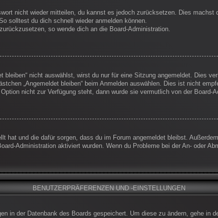
swort nicht wieder mitteilen, du kannst es jedoch zurücksetzen. Dies machst
So solltest du dich schnell wieder anmelden können.
t zurückzusetzen, so wende dich an die Board-Administration.
leiben“ nicht auswählst, wirst du nur für eine Sitzung angemeldet. Dies ve
ästchen „Angemeldet bleiben“ beim Anmelden auswählen. Dies ist nicht empf
 Option nicht zur Verfügung steht, dann wurde sie vermutlich von der Board-A
ellt hat und die dafür sorgen, dass du im Forum angemeldet bleibst. Außerde
Board-Administration aktiviert wurden. Wenn du Probleme bei der An- oder Ab
BENUTZERPRÄFERENZEN UND -EINSTELLUNGEN
ungen in der Datenbank des Boards gespeichert. Um diese zu ändern, gehe in d