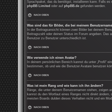
Sprachpaket, das du benötigst, installieren kann. Falls e
phpBB Limited
oder auf
phpBB.de
gefunden werden.
NACH OBEN
Was sind das für Bilder, die bei meinem Benutzernam
In der Beitragsansicht können zwei Bilder bei deinem Benu
Beitragszahl oder deinen Status im Forum angeben. Das and
Benutzer zu Benutzer unterschiedlich ist.
NACH OBEN
Wie verwende ich einen Avatar?
In deinem persönlichen Bereich kannst du unter „Profil“ e
bestimmen, ob und wie die Benutzer Avatare benutzen könn
NACH OBEN
Was ist mein Rang und wie kann ich ihn ändern?
Ränge, die unter deinem Benutzernamen stehen, zeigen an, 
kannst du den Wortlaut eines Ranges nicht direkt ändern, 
meisten Boards dulden dieses Verhalten nicht und ein Mod
NACH OBEN