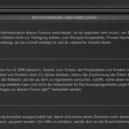
REGISTRIERUNG UND ANMELDUNG
-Administration dieses Forums entscheidet, ob du registriert sein musst, um Be
die Gästen nicht zur Verfügung stehen: zum Beispiel Avatarbilder, Private Nachr
dung, da sie schnell erledigt ist und dir zahlreiche Vorteile bietet.
on Act of 1998 (deutsch: Gesetz zum Schutz der Privatsphäre von Kindern im
Daten von Kindern unter 13 Jahren erheben, hierzu die Zustimmung der Eltern
 die Website, auf der du dich zu registrieren versuchst, zutrifft, ziehe einen
g anbieten kann und nicht die Anlaufstelle für Rechtsangelegenheiten jegliche
nfragen zu diesem Forum gibt?“ behandelt werden.
erung komplett ausgeschaltet hat, damit sich keine neuen Benutzer mehr anm
est, gesperrt wurden. Um Hilfe zu erhalten, wende dich an die Board-Administ