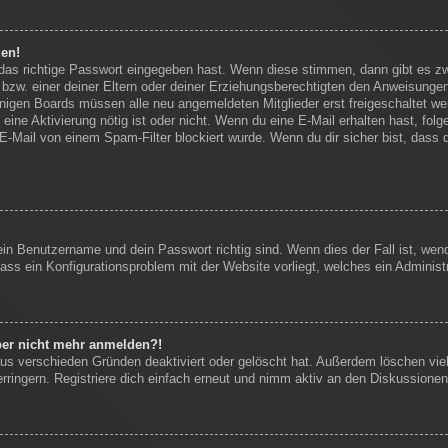
den!
 das richtige Passwort eingegeben hast. Wenn diese stimmen, dann gibt es 
bzw. einer deiner Eltern oder deiner Erziehungsberechtigten den Anweisungen f
einigen Boards müssen alle neu angemeldeten Mitglieder erst freigeschaltet we
ob eine Aktivierung nötig ist oder nicht. Wenn du eine E-Mail erhalten hast, f
E-Mail von einem Spam-Filter blockiert wurde. Wenn du dir sicher bist, dass
ein Benutzername und dein Passwort richtig sind. Wenn dies der Fall ist, we
dass ein Konfigurationsproblem mit der Website vorliegt, welches ein Administ
aber nicht mehr anmelden?!
us verschieden Gründen deaktiviert oder gelöscht hat. Außerdem löschen viel
ingern. Registriere dich einfach erneut und nimm aktiv an den Diskussionen 