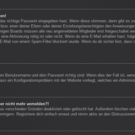
den!
 das richtige Passwort eingegeben hast. Wenn diese stimmen, dann gibt es 
bzw. einer deiner Eltern oder deiner Erziehungsberechtigten den Anweisungen f
einigen Boards müssen alle neu angemeldeten Mitglieder erst freigeschaltet we
ob eine Aktivierung nötig ist oder nicht. Wenn du eine E-Mail erhalten hast, f
E-Mail von einem Spam-Filter blockiert wurde. Wenn du dir sicher bist, dass
ein Benutzername und dein Passwort richtig sind. Wenn dies der Fall ist, we
dass ein Konfigurationsproblem mit der Website vorliegt, welches ein Administ
aber nicht mehr anmelden?!
us verschieden Gründen deaktiviert oder gelöscht hat. Außerdem löschen viel
ingern. Registriere dich einfach erneut und nimm aktiv an den Diskussionen 