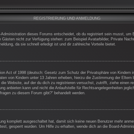
REGISTRIERUNG UND ANMELDUNG
-Administration dieses Forums entscheidet, ob du registriert sein musst, um Be
die Gästen nicht zur Verfügung stehen: zum Beispiel Avatarbilder, Private Nachr
dung, da sie schnell erledigt ist und dir zahlreiche Vorteile bietet.
on Act of 1998 (deutsch: Gesetz zum Schutz der Privatsphäre von Kindern im
Daten von Kindern unter 13 Jahren erheben, hierzu die Zustimmung der Eltern
 die Website, auf der du dich zu registrieren versuchst, zutrifft, ziehe einen
g anbieten kann und nicht die Anlaufstelle für Rechtsangelegenheiten jegliche
nfragen zu diesem Forum gibt?“ behandelt werden.
erung komplett ausgeschaltet hat, damit sich keine neuen Benutzer mehr anm
est, gesperrt wurden. Um Hilfe zu erhalten, wende dich an die Board-Administ