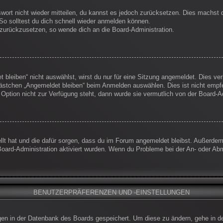
swort nicht wieder mitteilen, du kannst es jedoch zurücksetzen. Dies machst
So solltest du dich schnell wieder anmelden können.
t zurückzusetzen, so wende dich an die Board-Administration.
leiben“ nicht auswählst, wirst du nur für eine Sitzung angemeldet. Dies ve
ästchen „Angemeldet bleiben“ beim Anmelden auswählen. Dies ist nicht empf
 Option nicht zur Verfügung steht, dann wurde sie vermutlich von der Board-A
ellt hat und die dafür sorgen, dass du im Forum angemeldet bleibst. Außerde
Board-Administration aktiviert wurden. Wenn du Probleme bei der An- oder Ab
BENUTZERPRÄFERENZEN UND -EINSTELLUNGEN
ungen in der Datenbank des Boards gespeichert. Um diese zu ändern, gehe in d