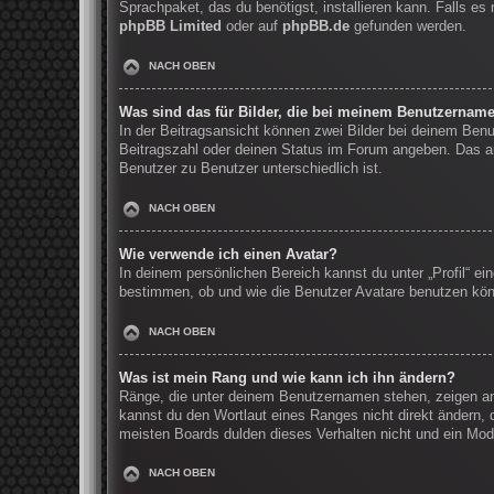
Sprachpaket, das du benötigst, installieren kann. Falls e
phpBB Limited
oder auf
phpBB.de
gefunden werden.
NACH OBEN
Was sind das für Bilder, die bei meinem Benutzernam
In der Beitragsansicht können zwei Bilder bei deinem Benu
Beitragszahl oder deinen Status im Forum angeben. Das and
Benutzer zu Benutzer unterschiedlich ist.
NACH OBEN
Wie verwende ich einen Avatar?
In deinem persönlichen Bereich kannst du unter „Profil“ e
bestimmen, ob und wie die Benutzer Avatare benutzen könn
NACH OBEN
Was ist mein Rang und wie kann ich ihn ändern?
Ränge, die unter deinem Benutzernamen stehen, zeigen an, 
kannst du den Wortlaut eines Ranges nicht direkt ändern, 
meisten Boards dulden dieses Verhalten nicht und ein Mod
NACH OBEN