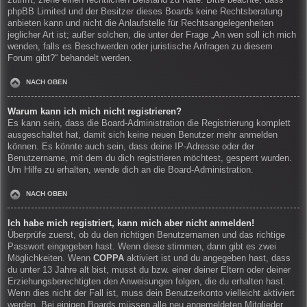
zutrifft, ziehe einen rechtlichen Beistand zu Rate. Bitte beachte, dass
phpBB Limited und der Besitzer dieses Boards keine Rechtsberatung
anbieten kann und nicht die Anlaufstelle für Rechtsangelegenheiten
jeglicher Art ist; außer solchen, die unter der Frage „An wen soll ich mich
wenden, falls es Beschwerden oder juristische Anfragen zu diesem
Forum gibt?“ behandelt werden.
NACH OBEN
Warum kann ich mich nicht registrieren?
Es kann sein, dass die Board-Administration die Registrierung komplett
ausgeschaltet hat, damit sich keine neuen Benutzer mehr anmelden
können. Es könnte auch sein, dass deine IP-Adresse oder der
Benutzername, mit dem du dich registrieren möchtest, gesperrt wurden.
Um Hilfe zu erhalten, wende dich an die Board-Administration.
NACH OBEN
Ich habe mich registriert, kann mich aber nicht anmelden!
Überprüfe zuerst, ob du den richtigen Benutzernamen und das richtige
Passwort eingegeben hast. Wenn diese stimmen, dann gibt es zwei
Möglichkeiten. Wenn
COPPA
aktiviert ist und du angegeben hast, dass
du unter 13 Jahre alt bist, musst du bzw. einer deiner Eltern oder deiner
Erziehungsberechtigten den Anweisungen folgen, die du erhalten hast.
Wenn dies nicht der Fall ist, muss dein Benutzerkonto vielleicht aktiviert
werden. Bei einigen Boards müssen alle neu angemeldeten Mitglieder