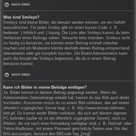
NACH OBEN
Was sind Smileys?
Smileys sind kleine Bilder, die benutzt werden können, um ein Gefühl
auszudrücken. Für jeden Smiley gibt es einen kurzen Code, z. B.
bedeutet :) fröhlich und :( traurig. Die Liste aller Smileys kannst du beim
Verfassen eines Beitrags sehen. Versuche bitte trotzdem, Smileys nicht
zu häufig zu benutzen, sie können einen Beitrag schnell unlesbar
machen und ein Moderator könnte deshalb deinen Beitrag entsprechend
überarbeiten oder gar komplett löschen. Die Board-Administration kann
auch die Anzahl der Smileys begrenzen, die du in einem Beitrag
benutzen kannst.
NACH OBEN
Kann ich Bilder in meine Beiträge einfügen?
Ja, Bilder können in deinem Beitrag angezeigt werden. Wenn die
Administration Dateianhänge erlaubt hat, kannst du das Bild auch direkt
hochladen. Ansonsten musst du zu einem Bild verlinken, das auf einem
öffentlich zugänglichen Server liegt, z. B. http://www.domain.tld/mein-
bild.gif. Du kannst weder Bilder verlinken, die sich auf deinem eigenen
PC befinden (außer es ist ein öffentlich zugänglicher Server), noch zu
Bildern, die nur nach einer Anmeldung verfügbar sind, z. B. Hotmail- oder
Yahoo-Mailboxen, mit einem Passwort geschützte Seiten usw. Um das
Bild anzuzeigen, benutze den BBCode-Tag „[img]“.