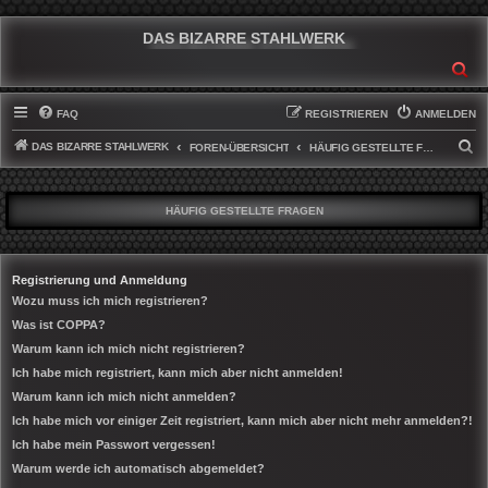
DAS BIZARRE STAHLWERK
SU
FAQ
REGISTRIEREN
ANMELDEN
DAS BIZARRE STAHLWERK
S
FOREN-ÜBERSICHT
HÄUFIG GESTELLTE FRAGEN
U
C
HÄUFIG GESTELLTE FRAGEN
H
E
Registrierung und Anmeldung
Wozu muss ich mich registrieren?
Was ist COPPA?
Warum kann ich mich nicht registrieren?
Ich habe mich registriert, kann mich aber nicht anmelden!
Warum kann ich mich nicht anmelden?
Ich habe mich vor einiger Zeit registriert, kann mich aber nicht mehr anmelden?!
Ich habe mein Passwort vergessen!
Warum werde ich automatisch abgemeldet?