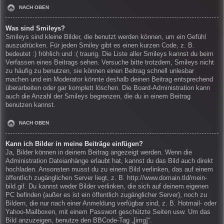
NACH OBEN
Was sind Smileys?
Smileys sind kleine Bilder, die benutzt werden können, um ein Gefühl
auszudrücken. Für jeden Smiley gibt es einen kurzen Code, z. B.
bedeutet :) fröhlich und :( traurig. Die Liste aller Smileys kannst du beim
Verfassen eines Beitrags sehen. Versuche bitte trotzdem, Smileys nicht
zu häufig zu benutzen, sie können einen Beitrag schnell unlesbar
machen und ein Moderator könnte deshalb deinen Beitrag entsprechend
überarbeiten oder gar komplett löschen. Die Board-Administration kann
auch die Anzahl der Smileys begrenzen, die du in einem Beitrag
benutzen kannst.
NACH OBEN
Kann ich Bilder in meine Beiträge einfügen?
Ja, Bilder können in deinem Beitrag angezeigt werden. Wenn die
Administration Dateianhänge erlaubt hat, kannst du das Bild auch direkt
hochladen. Ansonsten musst du zu einem Bild verlinken, das auf einem
öffentlich zugänglichen Server liegt, z. B. http://www.domain.tld/mein-
bild.gif. Du kannst weder Bilder verlinken, die sich auf deinem eigenen
PC befinden (außer es ist ein öffentlich zugänglicher Server), noch zu
Bildern, die nur nach einer Anmeldung verfügbar sind, z. B. Hotmail- oder
Yahoo-Mailboxen, mit einem Passwort geschützte Seiten usw. Um das
Bild anzuzeigen, benutze den BBCode-Tag „[img]“.