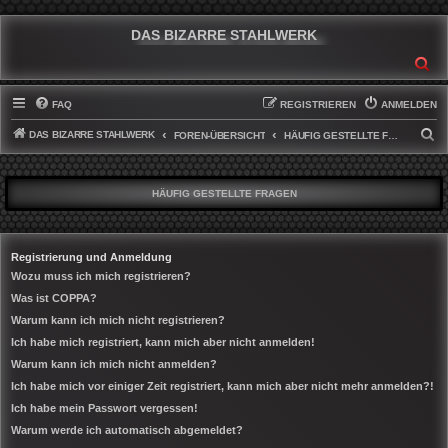
DAS BIZARRE STAHLWERK
SU
FAQ
REGISTRIEREN
ANMELDEN
DAS BIZARRE STAHLWERK
S
FOREN-ÜBERSICHT
HÄUFIG GESTELLTE FRAGEN
U
C
HÄUFIG GESTELLTE FRAGEN
H
E
Registrierung und Anmeldung
Wozu muss ich mich registrieren?
Was ist COPPA?
Warum kann ich mich nicht registrieren?
Ich habe mich registriert, kann mich aber nicht anmelden!
Warum kann ich mich nicht anmelden?
Ich habe mich vor einiger Zeit registriert, kann mich aber nicht mehr anmelden?!
Ich habe mein Passwort vergessen!
Warum werde ich automatisch abgemeldet?