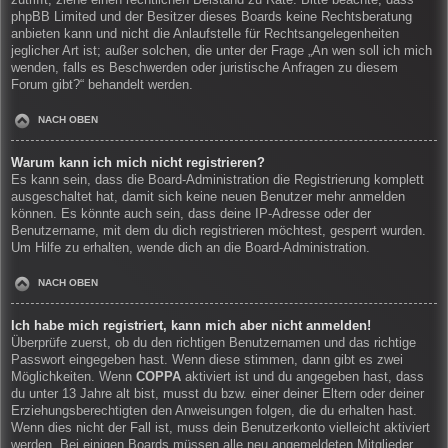
zutrifft, ziehe einen rechtlichen Beistand zu Rate. Bitte beachte, dass
phpBB Limited und der Besitzer dieses Boards keine Rechtsberatung
anbieten kann und nicht die Anlaufstelle für Rechtsangelegenheiten
jeglicher Art ist; außer solchen, die unter der Frage „An wen soll ich mich
wenden, falls es Beschwerden oder juristische Anfragen zu diesem
Forum gibt?“ behandelt werden.
NACH OBEN
Warum kann ich mich nicht registrieren?
Es kann sein, dass die Board-Administration die Registrierung komplett
ausgeschaltet hat, damit sich keine neuen Benutzer mehr anmelden
können. Es könnte auch sein, dass deine IP-Adresse oder der
Benutzername, mit dem du dich registrieren möchtest, gesperrt wurden.
Um Hilfe zu erhalten, wende dich an die Board-Administration.
NACH OBEN
Ich habe mich registriert, kann mich aber nicht anmelden!
Überprüfe zuerst, ob du den richtigen Benutzernamen und das richtige
Passwort eingegeben hast. Wenn diese stimmen, dann gibt es zwei
Möglichkeiten. Wenn
COPPA
aktiviert ist und du angegeben hast, dass
du unter 13 Jahre alt bist, musst du bzw. einer deiner Eltern oder deiner
Erziehungsberechtigten den Anweisungen folgen, die du erhalten hast.
Wenn dies nicht der Fall ist, muss dein Benutzerkonto vielleicht aktiviert
werden. Bei einigen Boards müssen alle neu angemeldeten Mitglieder