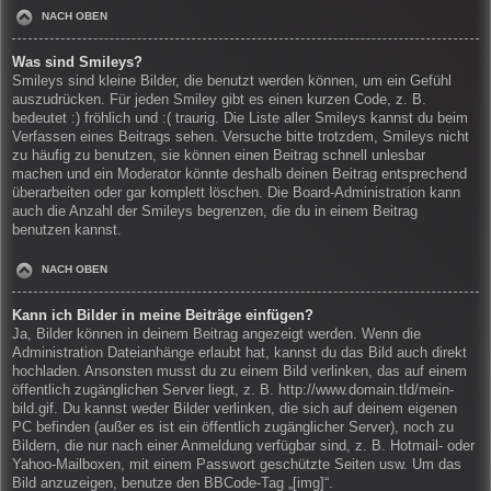
NACH OBEN
Was sind Smileys?
Smileys sind kleine Bilder, die benutzt werden können, um ein Gefühl
auszudrücken. Für jeden Smiley gibt es einen kurzen Code, z. B.
bedeutet :) fröhlich und :( traurig. Die Liste aller Smileys kannst du beim
Verfassen eines Beitrags sehen. Versuche bitte trotzdem, Smileys nicht
zu häufig zu benutzen, sie können einen Beitrag schnell unlesbar
machen und ein Moderator könnte deshalb deinen Beitrag entsprechend
überarbeiten oder gar komplett löschen. Die Board-Administration kann
auch die Anzahl der Smileys begrenzen, die du in einem Beitrag
benutzen kannst.
NACH OBEN
Kann ich Bilder in meine Beiträge einfügen?
Ja, Bilder können in deinem Beitrag angezeigt werden. Wenn die
Administration Dateianhänge erlaubt hat, kannst du das Bild auch direkt
hochladen. Ansonsten musst du zu einem Bild verlinken, das auf einem
öffentlich zugänglichen Server liegt, z. B. http://www.domain.tld/mein-
bild.gif. Du kannst weder Bilder verlinken, die sich auf deinem eigenen
PC befinden (außer es ist ein öffentlich zugänglicher Server), noch zu
Bildern, die nur nach einer Anmeldung verfügbar sind, z. B. Hotmail- oder
Yahoo-Mailboxen, mit einem Passwort geschützte Seiten usw. Um das
Bild anzuzeigen, benutze den BBCode-Tag „[img]“.