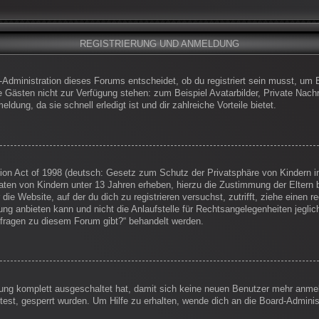
REGISTRIERUNG UND ANMELDUNG
-Administration dieses Forums entscheidet, ob du registriert sein musst, um Be
die Gästen nicht zur Verfügung stehen: zum Beispiel Avatarbilder, Private Nachr
dung, da sie schnell erledigt ist und dir zahlreiche Vorteile bietet.
on Act of 1998 (deutsch: Gesetz zum Schutz der Privatsphäre von Kindern im
Daten von Kindern unter 13 Jahren erheben, hierzu die Zustimmung der Eltern
 die Website, auf der du dich zu registrieren versuchst, zutrifft, ziehe einen
g anbieten kann und nicht die Anlaufstelle für Rechtsangelegenheiten jegliche
nfragen zu diesem Forum gibt?“ behandelt werden.
erung komplett ausgeschaltet hat, damit sich keine neuen Benutzer mehr anm
est, gesperrt wurden. Um Hilfe zu erhalten, wende dich an die Board-Administ