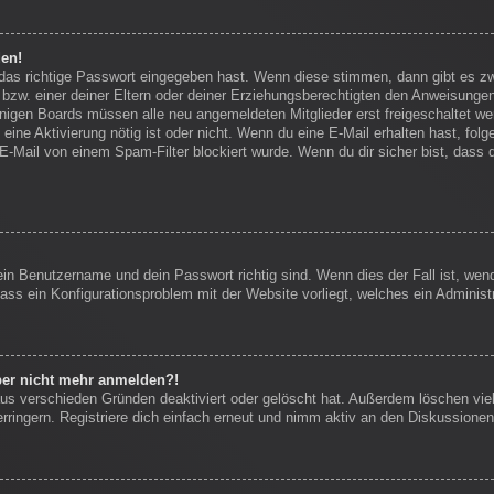
den!
 das richtige Passwort eingegeben hast. Wenn diese stimmen, dann gibt es 
bzw. einer deiner Eltern oder deiner Erziehungsberechtigten den Anweisungen f
einigen Boards müssen alle neu angemeldeten Mitglieder erst freigeschaltet we
ob eine Aktivierung nötig ist oder nicht. Wenn du eine E-Mail erhalten hast, f
E-Mail von einem Spam-Filter blockiert wurde. Wenn du dir sicher bist, dass
ein Benutzername und dein Passwort richtig sind. Wenn dies der Fall ist, we
dass ein Konfigurationsproblem mit der Website vorliegt, welches ein Administ
aber nicht mehr anmelden?!
us verschieden Gründen deaktiviert oder gelöscht hat. Außerdem löschen viel
ingern. Registriere dich einfach erneut und nimm aktiv an den Diskussionen 