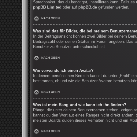
Sprachpaket, das du benötigst, installieren kann. Falls e
phpBB Limited
oder auf
phpBB.de
gefunden werden.
NACH OBEN
Was sind das für Bilder, die bei meinem Benutzernam
In der Beitragsansicht können zwei Bilder bei deinem Benu
Beitragszahl oder deinen Status im Forum angeben. Das and
Benutzer zu Benutzer unterschiedlich ist.
NACH OBEN
Wie verwende ich einen Avatar?
In deinem persönlichen Bereich kannst du unter „Profil“ e
bestimmen, ob und wie die Benutzer Avatare benutzen könn
NACH OBEN
Was ist mein Rang und wie kann ich ihn ändern?
Ränge, die unter deinem Benutzernamen stehen, zeigen an, 
kannst du den Wortlaut eines Ranges nicht direkt ändern, 
meisten Boards dulden dieses Verhalten nicht und ein Mod
NACH OBEN