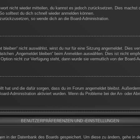
swort nicht wieder mitteilen, du kannst es jedoch zurücksetzen. Dies machst
So solltest du dich schnell wieder anmelden können.
t zurückzusetzen, so wende dich an die Board-Administration.
leiben“ nicht auswählst, wirst du nur für eine Sitzung angemeldet. Dies ve
ästchen „Angemeldet bleiben“ beim Anmelden auswählen. Dies ist nicht empf
 Option nicht zur Verfügung steht, dann wurde sie vermutlich von der Board-A
ellt hat und die dafür sorgen, dass du im Forum angemeldet bleibst. Außerde
Board-Administration aktiviert wurden. Wenn du Probleme bei der An- oder Ab
BENUTZERPRÄFERENZEN UND -EINSTELLUNGEN
ungen in der Datenbank des Boards gespeichert. Um diese zu ändern, gehe in d