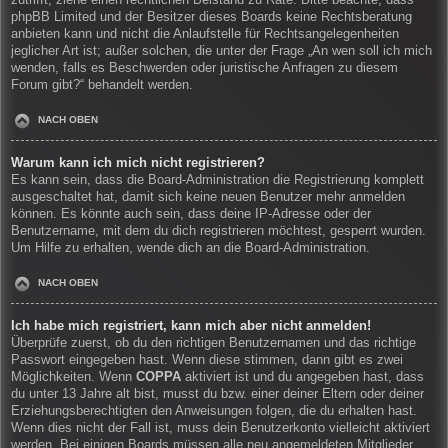
zutrifft, ziehe einen rechtlichen Beistand zu Rate. Bitte beachte, dass
phpBB Limited und der Besitzer dieses Boards keine Rechtsberatung
anbieten kann und nicht die Anlaufstelle für Rechtsangelegenheiten
jeglicher Art ist; außer solchen, die unter der Frage „An wen soll ich mich
wenden, falls es Beschwerden oder juristische Anfragen zu diesem
Forum gibt?“ behandelt werden.
NACH OBEN
Warum kann ich mich nicht registrieren?
Es kann sein, dass die Board-Administration die Registrierung komplett
ausgeschaltet hat, damit sich keine neuen Benutzer mehr anmelden
können. Es könnte auch sein, dass deine IP-Adresse oder der
Benutzername, mit dem du dich registrieren möchtest, gesperrt wurden.
Um Hilfe zu erhalten, wende dich an die Board-Administration.
NACH OBEN
Ich habe mich registriert, kann mich aber nicht anmelden!
Überprüfe zuerst, ob du den richtigen Benutzernamen und das richtige
Passwort eingegeben hast. Wenn diese stimmen, dann gibt es zwei
Möglichkeiten. Wenn
COPPA
aktiviert ist und du angegeben hast, dass
du unter 13 Jahre alt bist, musst du bzw. einer deiner Eltern oder deiner
Erziehungsberechtigten den Anweisungen folgen, die du erhalten hast.
Wenn dies nicht der Fall ist, muss dein Benutzerkonto vielleicht aktiviert
werden. Bei einigen Boards müssen alle neu angemeldeten Mitglieder