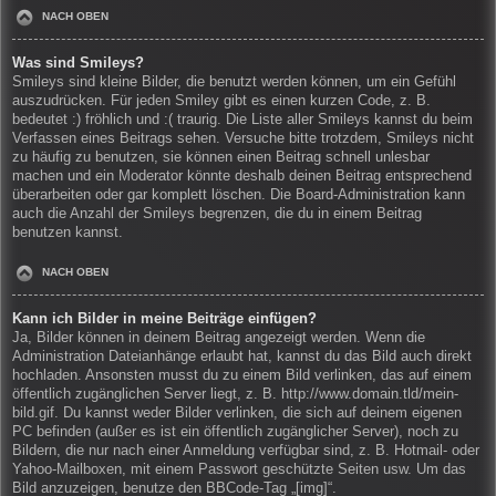
NACH OBEN
Was sind Smileys?
Smileys sind kleine Bilder, die benutzt werden können, um ein Gefühl
auszudrücken. Für jeden Smiley gibt es einen kurzen Code, z. B.
bedeutet :) fröhlich und :( traurig. Die Liste aller Smileys kannst du beim
Verfassen eines Beitrags sehen. Versuche bitte trotzdem, Smileys nicht
zu häufig zu benutzen, sie können einen Beitrag schnell unlesbar
machen und ein Moderator könnte deshalb deinen Beitrag entsprechend
überarbeiten oder gar komplett löschen. Die Board-Administration kann
auch die Anzahl der Smileys begrenzen, die du in einem Beitrag
benutzen kannst.
NACH OBEN
Kann ich Bilder in meine Beiträge einfügen?
Ja, Bilder können in deinem Beitrag angezeigt werden. Wenn die
Administration Dateianhänge erlaubt hat, kannst du das Bild auch direkt
hochladen. Ansonsten musst du zu einem Bild verlinken, das auf einem
öffentlich zugänglichen Server liegt, z. B. http://www.domain.tld/mein-
bild.gif. Du kannst weder Bilder verlinken, die sich auf deinem eigenen
PC befinden (außer es ist ein öffentlich zugänglicher Server), noch zu
Bildern, die nur nach einer Anmeldung verfügbar sind, z. B. Hotmail- oder
Yahoo-Mailboxen, mit einem Passwort geschützte Seiten usw. Um das
Bild anzuzeigen, benutze den BBCode-Tag „[img]“.