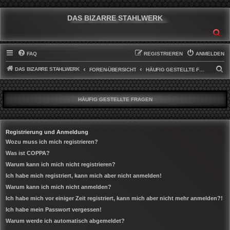
DAS BIZARRE STAHLWERK
SU
FAQ
REGISTRIEREN
ANMELDEN
DAS BIZARRE STAHLWERK
S
FOREN-ÜBERSICHT
HÄUFIG GESTELLTE FRAGEN
U
C
HÄUFIG GESTELLTE FRAGEN
H
E
Registrierung und Anmeldung
Wozu muss ich mich registrieren?
Was ist COPPA?
Warum kann ich mich nicht registrieren?
Ich habe mich registriert, kann mich aber nicht anmelden!
Warum kann ich mich nicht anmelden?
Ich habe mich vor einiger Zeit registriert, kann mich aber nicht mehr anmelden?!
Ich habe mein Passwort vergessen!
Warum werde ich automatisch abgemeldet?