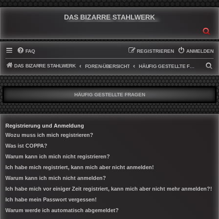
DAS BIZARRE STAHLWERK
SU
FAQ
REGISTRIEREN
ANMELDEN
DAS BIZARRE STAHLWERK
S
FOREN-ÜBERSICHT
HÄUFIG GESTELLTE FRAGEN
U
C
HÄUFIG GESTELLTE FRAGEN
H
E
Registrierung und Anmeldung
Wozu muss ich mich registrieren?
Was ist COPPA?
Warum kann ich mich nicht registrieren?
Ich habe mich registriert, kann mich aber nicht anmelden!
Warum kann ich mich nicht anmelden?
Ich habe mich vor einiger Zeit registriert, kann mich aber nicht mehr anmelden?!
Ich habe mein Passwort vergessen!
Warum werde ich automatisch abgemeldet?