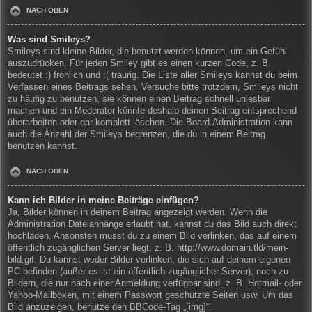
NACH OBEN
Was sind Smileys?
Smileys sind kleine Bilder, die benutzt werden können, um ein Gefühl
auszudrücken. Für jeden Smiley gibt es einen kurzen Code, z. B.
bedeutet :) fröhlich und :( traurig. Die Liste aller Smileys kannst du beim
Verfassen eines Beitrags sehen. Versuche bitte trotzdem, Smileys nicht
zu häufig zu benutzen, sie können einen Beitrag schnell unlesbar
machen und ein Moderator könnte deshalb deinen Beitrag entsprechend
überarbeiten oder gar komplett löschen. Die Board-Administration kann
auch die Anzahl der Smileys begrenzen, die du in einem Beitrag
benutzen kannst.
NACH OBEN
Kann ich Bilder in meine Beiträge einfügen?
Ja, Bilder können in deinem Beitrag angezeigt werden. Wenn die
Administration Dateianhänge erlaubt hat, kannst du das Bild auch direkt
hochladen. Ansonsten musst du zu einem Bild verlinken, das auf einem
öffentlich zugänglichen Server liegt, z. B. http://www.domain.tld/mein-
bild.gif. Du kannst weder Bilder verlinken, die sich auf deinem eigenen
PC befinden (außer es ist ein öffentlich zugänglicher Server), noch zu
Bildern, die nur nach einer Anmeldung verfügbar sind, z. B. Hotmail- oder
Yahoo-Mailboxen, mit einem Passwort geschützte Seiten usw. Um das
Bild anzuzeigen, benutze den BBCode-Tag „[img]“.