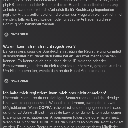
zutrifft, ziehe einen rechtlichen Beistand zu Rate. Bitte beachte, dass
phpBB Limited und der Besitzer dieses Boards keine Rechtsberatung
anbieten kann und nicht die Anlaufstelle für Rechtsangelegenheiten
jeglicher Art ist; außer solchen, die unter der Frage „An wen soll ich mich
wenden, falls es Beschwerden oder juristische Anfragen zu diesem
Forum gibt?“ behandelt werden.
NACH OBEN
Warum kann ich mich nicht registrieren?
Es kann sein, dass die Board-Administration die Registrierung komplett
ausgeschaltet hat, damit sich keine neuen Benutzer mehr anmelden
können. Es könnte auch sein, dass deine IP-Adresse oder der
Benutzername, mit dem du dich registrieren möchtest, gesperrt wurden.
Um Hilfe zu erhalten, wende dich an die Board-Administration.
NACH OBEN
Ich habe mich registriert, kann mich aber nicht anmelden!
Überprüfe zuerst, ob du den richtigen Benutzernamen und das richtige
Passwort eingegeben hast. Wenn diese stimmen, dann gibt es zwei
Möglichkeiten. Wenn
COPPA
aktiviert ist und du angegeben hast, dass
du unter 13 Jahre alt bist, musst du bzw. einer deiner Eltern oder deiner
Erziehungsberechtigten den Anweisungen folgen, die du erhalten hast.
Wenn dies nicht der Fall ist, muss dein Benutzerkonto vielleicht aktiviert
werden. Bei einigen Boards müssen alle neu angemeldeten Mitglieder