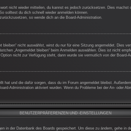
swort nicht wieder mitteilen, du kannst es jedoch zurücksetzen. Dies machst
So solltest du dich schnell wieder anmelden können.
t zurückzusetzen, so wende dich an die Board-Administration.
leiben“ nicht auswählst, wirst du nur für eine Sitzung angemeldet. Dies ve
ästchen „Angemeldet bleiben“ beim Anmelden auswählen. Dies ist nicht empf
 Option nicht zur Verfügung steht, dann wurde sie vermutlich von der Board-A
ellt hat und die dafür sorgen, dass du im Forum angemeldet bleibst. Außerde
Board-Administration aktiviert wurden. Wenn du Probleme bei der An- oder Ab
BENUTZERPRÄFERENZEN UND -EINSTELLUNGEN
ungen in der Datenbank des Boards gespeichert. Um diese zu ändern, gehe in d