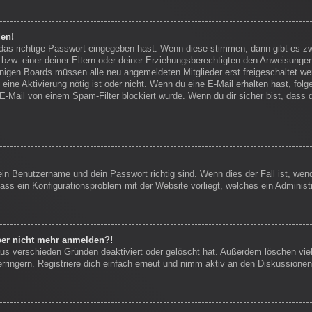
den!
 das richtige Passwort eingegeben hast. Wenn diese stimmen, dann gibt es 
bzw. einer deiner Eltern oder deiner Erziehungsberechtigten den Anweisungen f
einigen Boards müssen alle neu angemeldeten Mitglieder erst freigeschaltet we
ob eine Aktivierung nötig ist oder nicht. Wenn du eine E-Mail erhalten hast, f
E-Mail von einem Spam-Filter blockiert wurde. Wenn du dir sicher bist, dass
ein Benutzername und dein Passwort richtig sind. Wenn dies der Fall ist, we
dass ein Konfigurationsproblem mit der Website vorliegt, welches ein Administ
aber nicht mehr anmelden?!
us verschieden Gründen deaktiviert oder gelöscht hat. Außerdem löschen viel
ingern. Registriere dich einfach erneut und nimm aktiv an den Diskussionen 