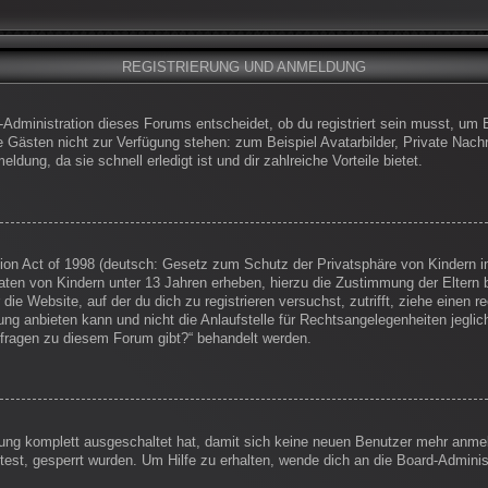
REGISTRIERUNG UND ANMELDUNG
-Administration dieses Forums entscheidet, ob du registriert sein musst, um Be
die Gästen nicht zur Verfügung stehen: zum Beispiel Avatarbilder, Private Nachr
dung, da sie schnell erledigt ist und dir zahlreiche Vorteile bietet.
on Act of 1998 (deutsch: Gesetz zum Schutz der Privatsphäre von Kindern im
Daten von Kindern unter 13 Jahren erheben, hierzu die Zustimmung der Eltern
 die Website, auf der du dich zu registrieren versuchst, zutrifft, ziehe einen
g anbieten kann und nicht die Anlaufstelle für Rechtsangelegenheiten jegliche
nfragen zu diesem Forum gibt?“ behandelt werden.
erung komplett ausgeschaltet hat, damit sich keine neuen Benutzer mehr anm
est, gesperrt wurden. Um Hilfe zu erhalten, wende dich an die Board-Administ