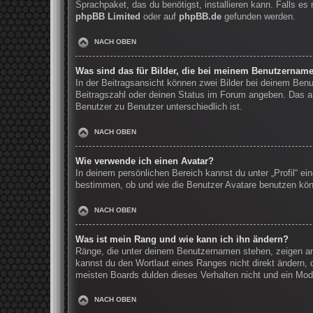
Sprachpaket, das du benötigst, installieren kann. Falls e
phpBB Limited
oder auf
phpBB.de
gefunden werden.
NACH OBEN
Was sind das für Bilder, die bei meinem Benutzernam
In der Beitragsansicht können zwei Bilder bei deinem Benu
Beitragszahl oder deinen Status im Forum angeben. Das and
Benutzer zu Benutzer unterschiedlich ist.
NACH OBEN
Wie verwende ich einen Avatar?
In deinem persönlichen Bereich kannst du unter „Profil“ e
bestimmen, ob und wie die Benutzer Avatare benutzen könn
NACH OBEN
Was ist mein Rang und wie kann ich ihn ändern?
Ränge, die unter deinem Benutzernamen stehen, zeigen an, 
kannst du den Wortlaut eines Ranges nicht direkt ändern, 
meisten Boards dulden dieses Verhalten nicht und ein Mod
NACH OBEN