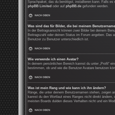
Sprachpaket, das du benötigst, installieren kann. Falls e
phpBB Limited
oder auf
phpBB.de
gefunden werden.
NACH OBEN
Was sind das für Bilder, die bei meinem Benutzernam
In der Beitragsansicht können zwei Bilder bei deinem Benu
Beitragszahl oder deinen Status im Forum angeben. Das and
Benutzer zu Benutzer unterschiedlich ist.
NACH OBEN
Wie verwende ich einen Avatar?
In deinem persönlichen Bereich kannst du unter „Profil“ e
bestimmen, ob und wie die Benutzer Avatare benutzen könn
NACH OBEN
Was ist mein Rang und wie kann ich ihn ändern?
Ränge, die unter deinem Benutzernamen stehen, zeigen an, 
kannst du den Wortlaut eines Ranges nicht direkt ändern, 
meisten Boards dulden dieses Verhalten nicht und ein Mod
NACH OBEN