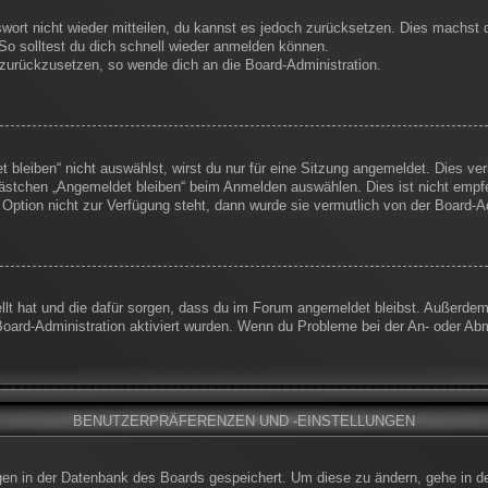
swort nicht wieder mitteilen, du kannst es jedoch zurücksetzen. Dies machst
So solltest du dich schnell wieder anmelden können.
t zurückzusetzen, so wende dich an die Board-Administration.
leiben“ nicht auswählst, wirst du nur für eine Sitzung angemeldet. Dies ve
ästchen „Angemeldet bleiben“ beim Anmelden auswählen. Dies ist nicht empf
 Option nicht zur Verfügung steht, dann wurde sie vermutlich von der Board-A
ellt hat und die dafür sorgen, dass du im Forum angemeldet bleibst. Außerde
Board-Administration aktiviert wurden. Wenn du Probleme bei der An- oder Ab
BENUTZERPRÄFERENZEN UND -EINSTELLUNGEN
ungen in der Datenbank des Boards gespeichert. Um diese zu ändern, gehe in d