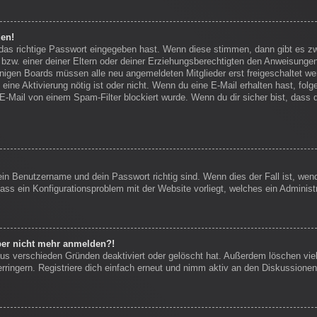
den!
 das richtige Passwort eingegeben hast. Wenn diese stimmen, dann gibt es 
bzw. einer deiner Eltern oder deiner Erziehungsberechtigten den Anweisungen f
einigen Boards müssen alle neu angemeldeten Mitglieder erst freigeschaltet we
ob eine Aktivierung nötig ist oder nicht. Wenn du eine E-Mail erhalten hast, f
E-Mail von einem Spam-Filter blockiert wurde. Wenn du dir sicher bist, dass
ein Benutzername und dein Passwort richtig sind. Wenn dies der Fall ist, we
dass ein Konfigurationsproblem mit der Website vorliegt, welches ein Administ
aber nicht mehr anmelden?!
us verschieden Gründen deaktiviert oder gelöscht hat. Außerdem löschen viel
ingern. Registriere dich einfach erneut und nimm aktiv an den Diskussionen 