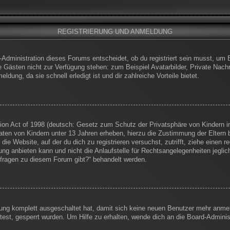
REGISTRIERUNG UND ANMELDUNG
-Administration dieses Forums entscheidet, ob du registriert sein musst, um Be
die Gästen nicht zur Verfügung stehen: zum Beispiel Avatarbilder, Private Nachr
dung, da sie schnell erledigt ist und dir zahlreiche Vorteile bietet.
on Act of 1998 (deutsch: Gesetz zum Schutz der Privatsphäre von Kindern im
Daten von Kindern unter 13 Jahren erheben, hierzu die Zustimmung der Eltern
 die Website, auf der du dich zu registrieren versuchst, zutrifft, ziehe einen
g anbieten kann und nicht die Anlaufstelle für Rechtsangelegenheiten jegliche
nfragen zu diesem Forum gibt?“ behandelt werden.
erung komplett ausgeschaltet hat, damit sich keine neuen Benutzer mehr anm
est, gesperrt wurden. Um Hilfe zu erhalten, wende dich an die Board-Administ