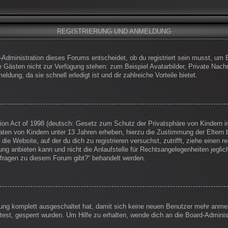
REGISTRIERUNG UND ANMELDUNG
-Administration dieses Forums entscheidet, ob du registriert sein musst, um Be
die Gästen nicht zur Verfügung stehen: zum Beispiel Avatarbilder, Private Nachr
dung, da sie schnell erledigt ist und dir zahlreiche Vorteile bietet.
on Act of 1998 (deutsch: Gesetz zum Schutz der Privatsphäre von Kindern im
Daten von Kindern unter 13 Jahren erheben, hierzu die Zustimmung der Eltern
 die Website, auf der du dich zu registrieren versuchst, zutrifft, ziehe einen
g anbieten kann und nicht die Anlaufstelle für Rechtsangelegenheiten jegliche
nfragen zu diesem Forum gibt?“ behandelt werden.
erung komplett ausgeschaltet hat, damit sich keine neuen Benutzer mehr anm
est, gesperrt wurden. Um Hilfe zu erhalten, wende dich an die Board-Administ