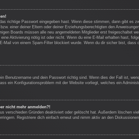
den!
 das richtige Passwort eingegeben hast. Wenn diese stimmen, dann gibt es 
bzw. einer deiner Eltern oder deiner Erziehungsberechtigten den Anweisungen f
einigen Boards müssen alle neu angemeldeten Mitglieder erst freigeschaltet we
ob eine Aktivierung nötig ist oder nicht. Wenn du eine E-Mail erhalten hast, f
E-Mail von einem Spam-Filter blockiert wurde. Wenn du dir sicher bist, dass
ein Benutzername und dein Passwort richtig sind. Wenn dies der Fall ist, we
dass ein Konfigurationsproblem mit der Website vorliegt, welches ein Administ
aber nicht mehr anmelden?!
us verschieden Gründen deaktiviert oder gelöscht hat. Außerdem löschen viel
ingern. Registriere dich einfach erneut und nimm aktiv an den Diskussionen 