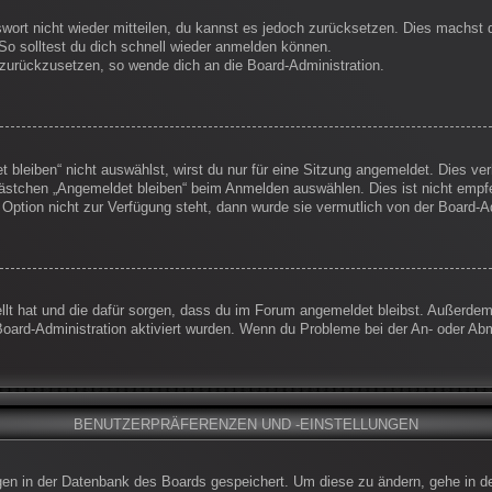
swort nicht wieder mitteilen, du kannst es jedoch zurücksetzen. Dies machst
So solltest du dich schnell wieder anmelden können.
t zurückzusetzen, so wende dich an die Board-Administration.
leiben“ nicht auswählst, wirst du nur für eine Sitzung angemeldet. Dies ve
ästchen „Angemeldet bleiben“ beim Anmelden auswählen. Dies ist nicht empf
 Option nicht zur Verfügung steht, dann wurde sie vermutlich von der Board-A
ellt hat und die dafür sorgen, dass du im Forum angemeldet bleibst. Außerde
Board-Administration aktiviert wurden. Wenn du Probleme bei der An- oder Ab
BENUTZERPRÄFERENZEN UND -EINSTELLUNGEN
ungen in der Datenbank des Boards gespeichert. Um diese zu ändern, gehe in d