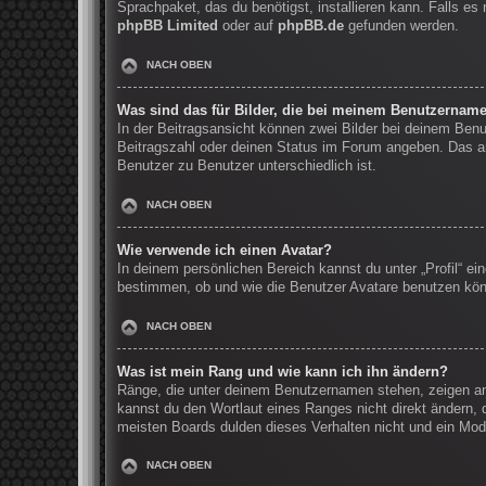
Sprachpaket, das du benötigst, installieren kann. Falls e
phpBB Limited
oder auf
phpBB.de
gefunden werden.
NACH OBEN
Was sind das für Bilder, die bei meinem Benutzernam
In der Beitragsansicht können zwei Bilder bei deinem Benu
Beitragszahl oder deinen Status im Forum angeben. Das and
Benutzer zu Benutzer unterschiedlich ist.
NACH OBEN
Wie verwende ich einen Avatar?
In deinem persönlichen Bereich kannst du unter „Profil“ e
bestimmen, ob und wie die Benutzer Avatare benutzen könn
NACH OBEN
Was ist mein Rang und wie kann ich ihn ändern?
Ränge, die unter deinem Benutzernamen stehen, zeigen an, 
kannst du den Wortlaut eines Ranges nicht direkt ändern, 
meisten Boards dulden dieses Verhalten nicht und ein Mod
NACH OBEN