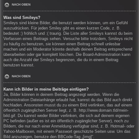
NACH OBEN
Was sind Smileys?
Smileys sind kleine Bilder, die benutzt werden können, um ein Gefühl
auszudrücken. Für jeden Smiley gibt es einen kurzen Code, z. B.
bedeutet :) fröhlich und :( traurig. Die Liste aller Smileys kannst du beim
Verfassen eines Beitrags sehen. Versuche bitte trotzdem, Smileys nicht
zu häufig zu benutzen, sie können einen Beitrag schnell unlesbar
machen und ein Moderator könnte deshalb deinen Beitrag entsprechend
überarbeiten oder gar komplett löschen. Die Board-Administration kann
auch die Anzahl der Smileys begrenzen, die du in einem Beitrag
benutzen kannst.
NACH OBEN
Kann ich Bilder in meine Beiträge einfügen?
Ja, Bilder können in deinem Beitrag angezeigt werden. Wenn die
Administration Dateianhänge erlaubt hat, kannst du das Bild auch direkt
hochladen. Ansonsten musst du zu einem Bild verlinken, das auf einem
öffentlich zugänglichen Server liegt, z. B. http://www.domain.tld/mein-
bild.gif. Du kannst weder Bilder verlinken, die sich auf deinem eigenen
PC befinden (außer es ist ein öffentlich zugänglicher Server), noch zu
Bildern, die nur nach einer Anmeldung verfügbar sind, z. B. Hotmail- oder
Yahoo-Mailboxen, mit einem Passwort geschützte Seiten usw. Um das
Bild anzuzeigen, benutze den BBCode-Tag „[img]“.