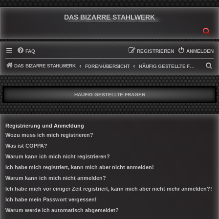
DAS BIZARRE STAHLWERK
SU
FAQ
REGISTRIEREN
ANMELDEN
DAS BIZARRE STAHLWERK
S
FOREN-ÜBERSICHT
HÄUFIG GESTELLTE FRAGEN
U
C
HÄUFIG GESTELLTE FRAGEN
H
E
Registrierung und Anmeldung
Wozu muss ich mich registrieren?
Was ist COPPA?
Warum kann ich mich nicht registrieren?
Ich habe mich registriert, kann mich aber nicht anmelden!
Warum kann ich mich nicht anmelden?
Ich habe mich vor einiger Zeit registriert, kann mich aber nicht mehr anmelden?!
Ich habe mein Passwort vergessen!
Warum werde ich automatisch abgemeldet?