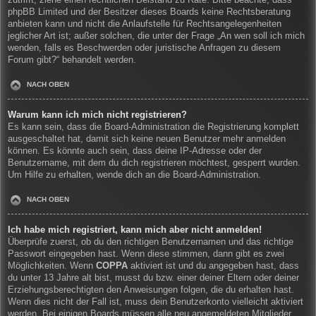
zutrifft, ziehe einen rechtlichen Beistand zu Rate. Bitte beachte, dass
phpBB Limited und der Besitzer dieses Boards keine Rechtsberatung
anbieten kann und nicht die Anlaufstelle für Rechtsangelegenheiten
jeglicher Art ist; außer solchen, die unter der Frage „An wen soll ich mich
wenden, falls es Beschwerden oder juristische Anfragen zu diesem
Forum gibt?“ behandelt werden.
NACH OBEN
Warum kann ich mich nicht registrieren?
Es kann sein, dass die Board-Administration die Registrierung komplett
ausgeschaltet hat, damit sich keine neuen Benutzer mehr anmelden
können. Es könnte auch sein, dass deine IP-Adresse oder der
Benutzername, mit dem du dich registrieren möchtest, gesperrt wurden.
Um Hilfe zu erhalten, wende dich an die Board-Administration.
NACH OBEN
Ich habe mich registriert, kann mich aber nicht anmelden!
Überprüfe zuerst, ob du den richtigen Benutzernamen und das richtige
Passwort eingegeben hast. Wenn diese stimmen, dann gibt es zwei
Möglichkeiten. Wenn
COPPA
aktiviert ist und du angegeben hast, dass
du unter 13 Jahre alt bist, musst du bzw. einer deiner Eltern oder deiner
Erziehungsberechtigten den Anweisungen folgen, die du erhalten hast.
Wenn dies nicht der Fall ist, muss dein Benutzerkonto vielleicht aktiviert
werden. Bei einigen Boards müssen alle neu angemeldeten Mitglieder