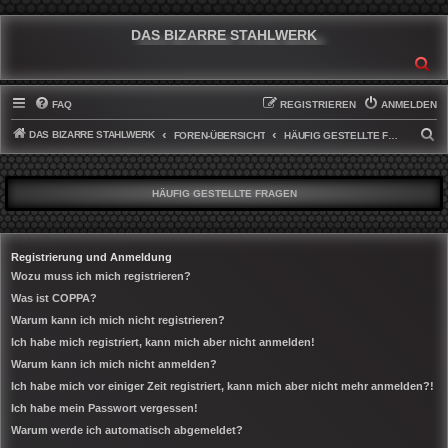
DAS BIZARRE STAHLWERK
SU
FAQ
REGISTRIEREN
ANMELDEN
DAS BIZARRE STAHLWERK
S
FOREN-ÜBERSICHT
HÄUFIG GESTELLTE FRAGEN
U
C
HÄUFIG GESTELLTE FRAGEN
H
E
Registrierung und Anmeldung
Wozu muss ich mich registrieren?
Was ist COPPA?
Warum kann ich mich nicht registrieren?
Ich habe mich registriert, kann mich aber nicht anmelden!
Warum kann ich mich nicht anmelden?
Ich habe mich vor einiger Zeit registriert, kann mich aber nicht mehr anmelden?!
Ich habe mein Passwort vergessen!
Warum werde ich automatisch abgemeldet?