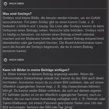
NACH OBEN
Was sind Smileys?
Smileys sind kleine Bilder, die benutzt werden können, um ein Gefühl
auszudrücken. Für jeden Smiley gibt es einen kurzen Code, z. B.
bedeutet :) fröhlich und :( traurig. Die Liste aller Smileys kannst du beim
Verfassen eines Beitrags sehen. Versuche bitte trotzdem, Smileys nicht
zu häufig zu benutzen, sie können einen Beitrag schnell unlesbar
machen und ein Moderator könnte deshalb deinen Beitrag entsprechend
überarbeiten oder gar komplett löschen. Die Board-Administration kann
auch die Anzahl der Smileys begrenzen, die du in einem Beitrag
benutzen kannst.
NACH OBEN
Kann ich Bilder in meine Beiträge einfügen?
Ja, Bilder können in deinem Beitrag angezeigt werden. Wenn die
Administration Dateianhänge erlaubt hat, kannst du das Bild auch direkt
hochladen. Ansonsten musst du zu einem Bild verlinken, das auf einem
öffentlich zugänglichen Server liegt, z. B. http://www.domain.tld/mein-
bild.gif. Du kannst weder Bilder verlinken, die sich auf deinem eigenen
PC befinden (außer es ist ein öffentlich zugänglicher Server), noch zu
Bildern, die nur nach einer Anmeldung verfügbar sind, z. B. Hotmail- oder
Yahoo-Mailboxen, mit einem Passwort geschützte Seiten usw. Um das
Bild anzuzeigen, benutze den BBCode-Tag „[img]“.