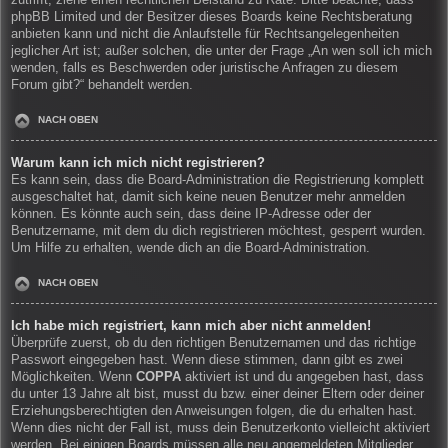
zutrifft, ziehe einen rechtlichen Beistand zu Rate. Bitte beachte, dass
phpBB Limited und der Besitzer dieses Boards keine Rechtsberatung
anbieten kann und nicht die Anlaufstelle für Rechtsangelegenheiten
jeglicher Art ist; außer solchen, die unter der Frage „An wen soll ich mich
wenden, falls es Beschwerden oder juristische Anfragen zu diesem
Forum gibt?“ behandelt werden.
NACH OBEN
Warum kann ich mich nicht registrieren?
Es kann sein, dass die Board-Administration die Registrierung komplett
ausgeschaltet hat, damit sich keine neuen Benutzer mehr anmelden
können. Es könnte auch sein, dass deine IP-Adresse oder der
Benutzername, mit dem du dich registrieren möchtest, gesperrt wurden.
Um Hilfe zu erhalten, wende dich an die Board-Administration.
NACH OBEN
Ich habe mich registriert, kann mich aber nicht anmelden!
Überprüfe zuerst, ob du den richtigen Benutzernamen und das richtige
Passwort eingegeben hast. Wenn diese stimmen, dann gibt es zwei
Möglichkeiten. Wenn
COPPA
aktiviert ist und du angegeben hast, dass
du unter 13 Jahre alt bist, musst du bzw. einer deiner Eltern oder deiner
Erziehungsberechtigten den Anweisungen folgen, die du erhalten hast.
Wenn dies nicht der Fall ist, muss dein Benutzerkonto vielleicht aktiviert
werden. Bei einigen Boards müssen alle neu angemeldeten Mitglieder