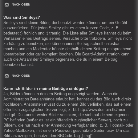
NACH OBEN
Was sind Smileys?
Smileys sind kleine Bilder, die benutzt werden können, um ein Gefühl
auszudrücken. Für jeden Smiley gibt es einen kurzen Code, z. B.
bedeutet :) fröhlich und :( traurig. Die Liste aller Smileys kannst du beim
Verfassen eines Beitrags sehen. Versuche bitte trotzdem, Smileys nicht
zu häufig zu benutzen, sie können einen Beitrag schnell unlesbar
machen und ein Moderator könnte deshalb deinen Beitrag entsprechend
überarbeiten oder gar komplett löschen. Die Board-Administration kann
auch die Anzahl der Smileys begrenzen, die du in einem Beitrag
benutzen kannst.
NACH OBEN
Kann ich Bilder in meine Beiträge einfügen?
Ja, Bilder können in deinem Beitrag angezeigt werden. Wenn die
Administration Dateianhänge erlaubt hat, kannst du das Bild auch direkt
hochladen. Ansonsten musst du zu einem Bild verlinken, das auf einem
öffentlich zugänglichen Server liegt, z. B. http://www.domain.tld/mein-
bild.gif. Du kannst weder Bilder verlinken, die sich auf deinem eigenen
PC befinden (außer es ist ein öffentlich zugänglicher Server), noch zu
Bildern, die nur nach einer Anmeldung verfügbar sind, z. B. Hotmail- oder
Yahoo-Mailboxen, mit einem Passwort geschützte Seiten usw. Um das
Bild anzuzeigen, benutze den BBCode-Tag „[img]“.