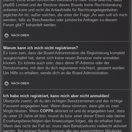
zutrifft, ziehe einen rechtlichen Beistand zu Rate. Bitte beachte, dass
phpBB Limited und der Besitzer dieses Boards keine Rechtsberatung
anbieten kann und nicht die Anlaufstelle für Rechtsangelegenheiten
jeglicher Art ist; außer solchen, die unter der Frage „An wen soll ich mich
wenden, falls es Beschwerden oder juristische Anfragen zu diesem
Forum gibt?“ behandelt werden.
NACH OBEN
Warum kann ich mich nicht registrieren?
Es kann sein, dass die Board-Administration die Registrierung komplett
ausgeschaltet hat, damit sich keine neuen Benutzer mehr anmelden
können. Es könnte auch sein, dass deine IP-Adresse oder der
Benutzername, mit dem du dich registrieren möchtest, gesperrt wurden.
Um Hilfe zu erhalten, wende dich an die Board-Administration.
NACH OBEN
Ich habe mich registriert, kann mich aber nicht anmelden!
Überprüfe zuerst, ob du den richtigen Benutzernamen und das richtige
Passwort eingegeben hast. Wenn diese stimmen, dann gibt es zwei
Möglichkeiten. Wenn
COPPA
aktiviert ist und du angegeben hast, dass
du unter 13 Jahre alt bist, musst du bzw. einer deiner Eltern oder deiner
Erziehungsberechtigten den Anweisungen folgen, die du erhalten hast.
Wenn dies nicht der Fall ist, muss dein Benutzerkonto vielleicht aktiviert
werden. Bei einigen Boards müssen alle neu angemeldeten Mitglieder