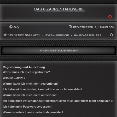
DAS BIZARRE STAHLWERK
SU
FAQ
REGISTRIEREN
ANMELDEN
DAS BIZARRE STAHLWERK
S
FOREN-ÜBERSICHT
HÄUFIG GESTELLTE FRAGEN
U
C
HÄUFIG GESTELLTE FRAGEN
H
E
Registrierung und Anmeldung
Wozu muss ich mich registrieren?
Was ist COPPA?
Warum kann ich mich nicht registrieren?
Ich habe mich registriert, kann mich aber nicht anmelden!
Warum kann ich mich nicht anmelden?
Ich habe mich vor einiger Zeit registriert, kann mich aber nicht mehr anmelden?!
Ich habe mein Passwort vergessen!
Warum werde ich automatisch abgemeldet?