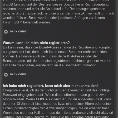
zutrifft, ziehe einen rechtlichen Beistand zu Rate. Bitte beachte, dass
phpBB Limited und der Besitzer dieses Boards keine Rechtsberatung
anbieten kann und nicht die Anlaufstelle für Rechtsangelegenheiten
jeglicher Art ist; außer solchen, die unter der Frage „An wen soll ich mich
wenden, falls es Beschwerden oder juristische Anfragen zu diesem
Forum gibt?“ behandelt werden.
NACH OBEN
Warum kann ich mich nicht registrieren?
Es kann sein, dass die Board-Administration die Registrierung komplett
ausgeschaltet hat, damit sich keine neuen Benutzer mehr anmelden
können. Es könnte auch sein, dass deine IP-Adresse oder der
Benutzername, mit dem du dich registrieren möchtest, gesperrt wurden.
Um Hilfe zu erhalten, wende dich an die Board-Administration.
NACH OBEN
Ich habe mich registriert, kann mich aber nicht anmelden!
Überprüfe zuerst, ob du den richtigen Benutzernamen und das richtige
Passwort eingegeben hast. Wenn diese stimmen, dann gibt es zwei
Möglichkeiten. Wenn
COPPA
aktiviert ist und du angegeben hast, dass
du unter 13 Jahre alt bist, musst du bzw. einer deiner Eltern oder deiner
Erziehungsberechtigten den Anweisungen folgen, die du erhalten hast.
Wenn dies nicht der Fall ist, muss dein Benutzerkonto vielleicht aktiviert
werden. Bei einigen Boards müssen alle neu angemeldeten Mitglieder