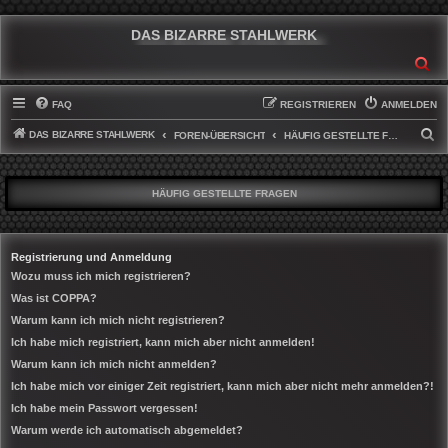
DAS BIZARRE STAHLWERK
SU
FAQ
REGISTRIEREN
ANMELDEN
DAS BIZARRE STAHLWERK
S
FOREN-ÜBERSICHT
HÄUFIG GESTELLTE FRAGEN
U
C
HÄUFIG GESTELLTE FRAGEN
H
E
Registrierung und Anmeldung
Wozu muss ich mich registrieren?
Was ist COPPA?
Warum kann ich mich nicht registrieren?
Ich habe mich registriert, kann mich aber nicht anmelden!
Warum kann ich mich nicht anmelden?
Ich habe mich vor einiger Zeit registriert, kann mich aber nicht mehr anmelden?!
Ich habe mein Passwort vergessen!
Warum werde ich automatisch abgemeldet?