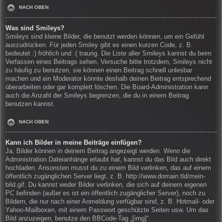
NACH OBEN
Was sind Smileys?
Smileys sind kleine Bilder, die benutzt werden können, um ein Gefühl
auszudrücken. Für jeden Smiley gibt es einen kurzen Code, z. B.
bedeutet :) fröhlich und :( traurig. Die Liste aller Smileys kannst du beim
Verfassen eines Beitrags sehen. Versuche bitte trotzdem, Smileys nicht
zu häufig zu benutzen, sie können einen Beitrag schnell unlesbar
machen und ein Moderator könnte deshalb deinen Beitrag entsprechend
überarbeiten oder gar komplett löschen. Die Board-Administration kann
auch die Anzahl der Smileys begrenzen, die du in einem Beitrag
benutzen kannst.
NACH OBEN
Kann ich Bilder in meine Beiträge einfügen?
Ja, Bilder können in deinem Beitrag angezeigt werden. Wenn die
Administration Dateianhänge erlaubt hat, kannst du das Bild auch direkt
hochladen. Ansonsten musst du zu einem Bild verlinken, das auf einem
öffentlich zugänglichen Server liegt, z. B. http://www.domain.tld/mein-
bild.gif. Du kannst weder Bilder verlinken, die sich auf deinem eigenen
PC befinden (außer es ist ein öffentlich zugänglicher Server), noch zu
Bildern, die nur nach einer Anmeldung verfügbar sind, z. B. Hotmail- oder
Yahoo-Mailboxen, mit einem Passwort geschützte Seiten usw. Um das
Bild anzuzeigen, benutze den BBCode-Tag „[img]“.