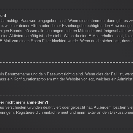
den!
 das richtige Passwort eingegeben hast. Wenn diese stimmen, dann gibt es 
bzw. einer deiner Eltern oder deiner Erziehungsberechtigten den Anweisungen f
einigen Boards müssen alle neu angemeldeten Mitglieder erst freigeschaltet we
ob eine Aktivierung nötig ist oder nicht. Wenn du eine E-Mail erhalten hast, f
E-Mail von einem Spam-Filter blockiert wurde. Wenn du dir sicher bist, dass
ein Benutzername und dein Passwort richtig sind. Wenn dies der Fall ist, we
dass ein Konfigurationsproblem mit der Website vorliegt, welches ein Administ
aber nicht mehr anmelden?!
us verschieden Gründen deaktiviert oder gelöscht hat. Außerdem löschen viel
ingern. Registriere dich einfach erneut und nimm aktiv an den Diskussionen 