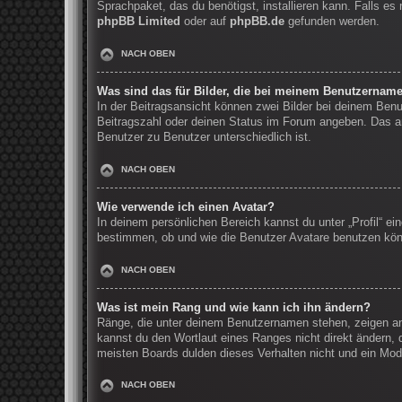
Sprachpaket, das du benötigst, installieren kann. Falls e
phpBB Limited
oder auf
phpBB.de
gefunden werden.
NACH OBEN
Was sind das für Bilder, die bei meinem Benutzernam
In der Beitragsansicht können zwei Bilder bei deinem Benu
Beitragszahl oder deinen Status im Forum angeben. Das and
Benutzer zu Benutzer unterschiedlich ist.
NACH OBEN
Wie verwende ich einen Avatar?
In deinem persönlichen Bereich kannst du unter „Profil“ e
bestimmen, ob und wie die Benutzer Avatare benutzen könn
NACH OBEN
Was ist mein Rang und wie kann ich ihn ändern?
Ränge, die unter deinem Benutzernamen stehen, zeigen an, 
kannst du den Wortlaut eines Ranges nicht direkt ändern, 
meisten Boards dulden dieses Verhalten nicht und ein Mod
NACH OBEN