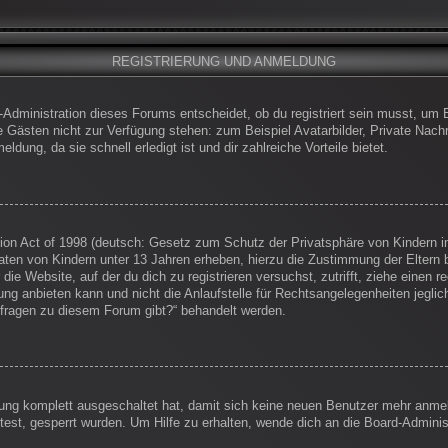
REGISTRIERUNG UND ANMELDUNG
-Administration dieses Forums entscheidet, ob du registriert sein musst, um Be
die Gästen nicht zur Verfügung stehen: zum Beispiel Avatarbilder, Private Nachr
dung, da sie schnell erledigt ist und dir zahlreiche Vorteile bietet.
on Act of 1998 (deutsch: Gesetz zum Schutz der Privatsphäre von Kindern im
Daten von Kindern unter 13 Jahren erheben, hierzu die Zustimmung der Eltern
 die Website, auf der du dich zu registrieren versuchst, zutrifft, ziehe einen
g anbieten kann und nicht die Anlaufstelle für Rechtsangelegenheiten jegliche
nfragen zu diesem Forum gibt?“ behandelt werden.
erung komplett ausgeschaltet hat, damit sich keine neuen Benutzer mehr anm
est, gesperrt wurden. Um Hilfe zu erhalten, wende dich an die Board-Administ