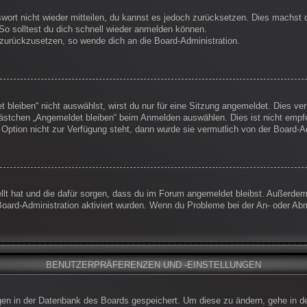
swort nicht wieder mitteilen, du kannst es jedoch zurücksetzen. Dies machst
So solltest du dich schnell wieder anmelden können.
t zurückzusetzen, so wende dich an die Board-Administration.
leiben“ nicht auswählst, wirst du nur für eine Sitzung angemeldet. Dies ve
ästchen „Angemeldet bleiben“ beim Anmelden auswählen. Dies ist nicht empf
 Option nicht zur Verfügung steht, dann wurde sie vermutlich von der Board-A
ellt hat und die dafür sorgen, dass du im Forum angemeldet bleibst. Außerde
Board-Administration aktiviert wurden. Wenn du Probleme bei der An- oder Ab
BENUTZERPRÄFERENZEN UND -EINSTELLUNGEN
ungen in der Datenbank des Boards gespeichert. Um diese zu ändern, gehe in d