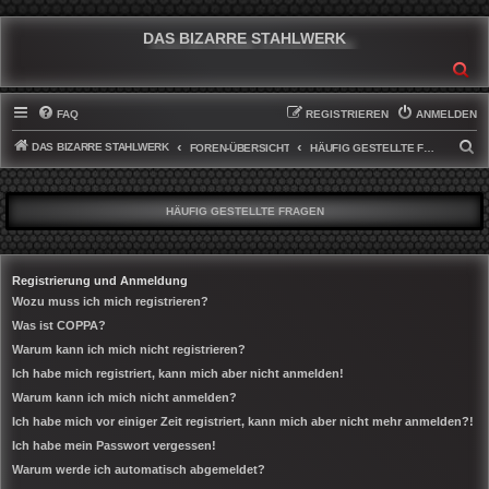
DAS BIZARRE STAHLWERK
SU
FAQ
REGISTRIEREN
ANMELDEN
DAS BIZARRE STAHLWERK
S
FOREN-ÜBERSICHT
HÄUFIG GESTELLTE FRAGEN
U
C
HÄUFIG GESTELLTE FRAGEN
H
E
Registrierung und Anmeldung
Wozu muss ich mich registrieren?
Was ist COPPA?
Warum kann ich mich nicht registrieren?
Ich habe mich registriert, kann mich aber nicht anmelden!
Warum kann ich mich nicht anmelden?
Ich habe mich vor einiger Zeit registriert, kann mich aber nicht mehr anmelden?!
Ich habe mein Passwort vergessen!
Warum werde ich automatisch abgemeldet?