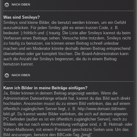
NACH OBEN
Was sind Smileys?
Smileys sind kleine Bilder, die benutzt werden können, um ein Gefühl
auszudrücken. Für jeden Smiley gibt es einen kurzen Code, z. B.
bedeutet :) fröhlich und :( traurig. Die Liste aller Smileys kannst du beim
Verfassen eines Beitrags sehen. Versuche bitte trotzdem, Smileys nicht
zu häufig zu benutzen, sie können einen Beitrag schnell unlesbar
machen und ein Moderator könnte deshalb deinen Beitrag entsprechend
überarbeiten oder gar komplett löschen. Die Board-Administration kann
auch die Anzahl der Smileys begrenzen, die du in einem Beitrag
benutzen kannst.
NACH OBEN
Kann ich Bilder in meine Beiträge einfügen?
Ja, Bilder können in deinem Beitrag angezeigt werden. Wenn die
Administration Dateianhänge erlaubt hat, kannst du das Bild auch direkt
hochladen. Ansonsten musst du zu einem Bild verlinken, das auf einem
öffentlich zugänglichen Server liegt, z. B. http://www.domain.tld/mein-
bild.gif. Du kannst weder Bilder verlinken, die sich auf deinem eigenen
PC befinden (außer es ist ein öffentlich zugänglicher Server), noch zu
Bildern, die nur nach einer Anmeldung verfügbar sind, z. B. Hotmail- oder
Yahoo-Mailboxen, mit einem Passwort geschützte Seiten usw. Um das
Bild anzuzeigen, benutze den BBCode-Tag „[img]“.