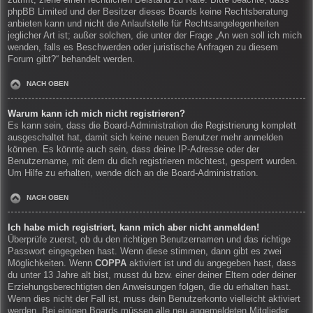
zutrifft, ziehe einen rechtlichen Beistand zu Rate. Bitte beachte, dass
phpBB Limited und der Besitzer dieses Boards keine Rechtsberatung
anbieten kann und nicht die Anlaufstelle für Rechtsangelegenheiten
jeglicher Art ist; außer solchen, die unter der Frage „An wen soll ich mich
wenden, falls es Beschwerden oder juristische Anfragen zu diesem
Forum gibt?“ behandelt werden.
NACH OBEN
Warum kann ich mich nicht registrieren?
Es kann sein, dass die Board-Administration die Registrierung komplett
ausgeschaltet hat, damit sich keine neuen Benutzer mehr anmelden
können. Es könnte auch sein, dass deine IP-Adresse oder der
Benutzername, mit dem du dich registrieren möchtest, gesperrt wurden.
Um Hilfe zu erhalten, wende dich an die Board-Administration.
NACH OBEN
Ich habe mich registriert, kann mich aber nicht anmelden!
Überprüfe zuerst, ob du den richtigen Benutzernamen und das richtige
Passwort eingegeben hast. Wenn diese stimmen, dann gibt es zwei
Möglichkeiten. Wenn
COPPA
aktiviert ist und du angegeben hast, dass
du unter 13 Jahre alt bist, musst du bzw. einer deiner Eltern oder deiner
Erziehungsberechtigten den Anweisungen folgen, die du erhalten hast.
Wenn dies nicht der Fall ist, muss dein Benutzerkonto vielleicht aktiviert
werden. Bei einigen Boards müssen alle neu angemeldeten Mitglieder