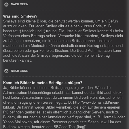
NACH OBEN
Was sind Smileys?
Smileys sind kleine Bilder, die benutzt werden können, um ein Gefühl
auszudrücken. Für jeden Smiley gibt es einen kurzen Code, z. B.
bedeutet :) fröhlich und :( traurig. Die Liste aller Smileys kannst du beim
Verfassen eines Beitrags sehen. Versuche bitte trotzdem, Smileys nicht
zu häufig zu benutzen, sie können einen Beitrag schnell unlesbar
machen und ein Moderator könnte deshalb deinen Beitrag entsprechend
überarbeiten oder gar komplett löschen. Die Board-Administration kann
auch die Anzahl der Smileys begrenzen, die du in einem Beitrag
benutzen kannst.
NACH OBEN
Kann ich Bilder in meine Beiträge einfügen?
Ja, Bilder können in deinem Beitrag angezeigt werden. Wenn die
Administration Dateianhänge erlaubt hat, kannst du das Bild auch direkt
hochladen. Ansonsten musst du zu einem Bild verlinken, das auf einem
öffentlich zugänglichen Server liegt, z. B. http://www.domain.tld/mein-
bild.gif. Du kannst weder Bilder verlinken, die sich auf deinem eigenen
PC befinden (außer es ist ein öffentlich zugänglicher Server), noch zu
Bildern, die nur nach einer Anmeldung verfügbar sind, z. B. Hotmail- oder
Yahoo-Mailboxen, mit einem Passwort geschützte Seiten usw. Um das
Bild anzuzeigen, benutze den BBCode-Tag „[img]“.