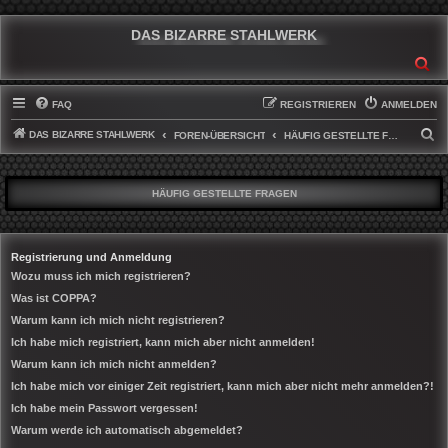
DAS BIZARRE STAHLWERK
SU
FAQ
REGISTRIEREN
ANMELDEN
DAS BIZARRE STAHLWERK
S
FOREN-ÜBERSICHT
HÄUFIG GESTELLTE FRAGEN
U
C
HÄUFIG GESTELLTE FRAGEN
H
E
Registrierung und Anmeldung
Wozu muss ich mich registrieren?
Was ist COPPA?
Warum kann ich mich nicht registrieren?
Ich habe mich registriert, kann mich aber nicht anmelden!
Warum kann ich mich nicht anmelden?
Ich habe mich vor einiger Zeit registriert, kann mich aber nicht mehr anmelden?!
Ich habe mein Passwort vergessen!
Warum werde ich automatisch abgemeldet?