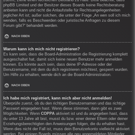
zutrifft, ziehe einen rechtlichen Beistand zu Rate. Bitte beachte, dass
phpBB Limited und der Besitzer dieses Boards keine Rechtsberatung
anbieten kann und nicht die Anlaufstelle für Rechtsangelegenheiten
jeglicher Art ist; außer solchen, die unter der Frage „An wen soll ich mich
wenden, falls es Beschwerden oder juristische Anfragen zu diesem
Forum gibt?“ behandelt werden.
NACH OBEN
Warum kann ich mich nicht registrieren?
Es kann sein, dass die Board-Administration die Registrierung komplett
ausgeschaltet hat, damit sich keine neuen Benutzer mehr anmelden
können. Es könnte auch sein, dass deine IP-Adresse oder der
Benutzername, mit dem du dich registrieren möchtest, gesperrt wurden.
Um Hilfe zu erhalten, wende dich an die Board-Administration.
NACH OBEN
Ich habe mich registriert, kann mich aber nicht anmelden!
Überprüfe zuerst, ob du den richtigen Benutzernamen und das richtige
Passwort eingegeben hast. Wenn diese stimmen, dann gibt es zwei
Möglichkeiten. Wenn
COPPA
aktiviert ist und du angegeben hast, dass
du unter 13 Jahre alt bist, musst du bzw. einer deiner Eltern oder deiner
Erziehungsberechtigten den Anweisungen folgen, die du erhalten hast.
Wenn dies nicht der Fall ist, muss dein Benutzerkonto vielleicht aktiviert
werden. Bei einigen Boards müssen alle neu angemeldeten Mitglieder