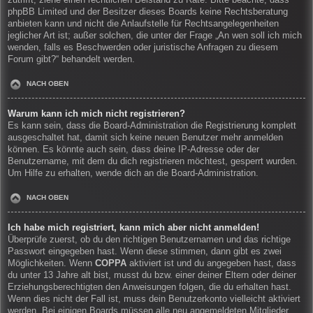
zutrifft, ziehe einen rechtlichen Beistand zu Rate. Bitte beachte, dass
phpBB Limited und der Besitzer dieses Boards keine Rechtsberatung
anbieten kann und nicht die Anlaufstelle für Rechtsangelegenheiten
jeglicher Art ist; außer solchen, die unter der Frage „An wen soll ich mich
wenden, falls es Beschwerden oder juristische Anfragen zu diesem
Forum gibt?“ behandelt werden.
NACH OBEN
Warum kann ich mich nicht registrieren?
Es kann sein, dass die Board-Administration die Registrierung komplett
ausgeschaltet hat, damit sich keine neuen Benutzer mehr anmelden
können. Es könnte auch sein, dass deine IP-Adresse oder der
Benutzername, mit dem du dich registrieren möchtest, gesperrt wurden.
Um Hilfe zu erhalten, wende dich an die Board-Administration.
NACH OBEN
Ich habe mich registriert, kann mich aber nicht anmelden!
Überprüfe zuerst, ob du den richtigen Benutzernamen und das richtige
Passwort eingegeben hast. Wenn diese stimmen, dann gibt es zwei
Möglichkeiten. Wenn
COPPA
aktiviert ist und du angegeben hast, dass
du unter 13 Jahre alt bist, musst du bzw. einer deiner Eltern oder deiner
Erziehungsberechtigten den Anweisungen folgen, die du erhalten hast.
Wenn dies nicht der Fall ist, muss dein Benutzerkonto vielleicht aktiviert
werden. Bei einigen Boards müssen alle neu angemeldeten Mitglieder