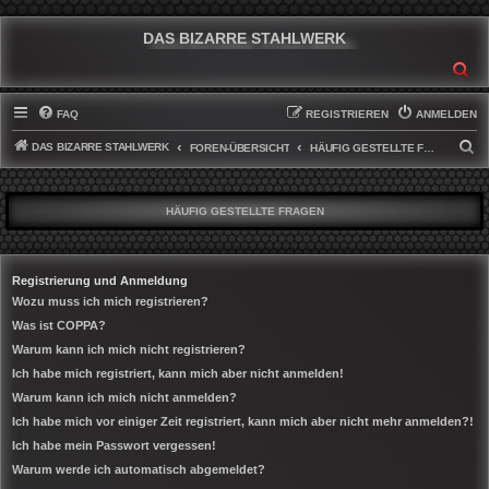
DAS BIZARRE STAHLWERK
SU
FAQ
REGISTRIEREN
ANMELDEN
DAS BIZARRE STAHLWERK
S
FOREN-ÜBERSICHT
HÄUFIG GESTELLTE FRAGEN
U
C
HÄUFIG GESTELLTE FRAGEN
H
E
Registrierung und Anmeldung
Wozu muss ich mich registrieren?
Was ist COPPA?
Warum kann ich mich nicht registrieren?
Ich habe mich registriert, kann mich aber nicht anmelden!
Warum kann ich mich nicht anmelden?
Ich habe mich vor einiger Zeit registriert, kann mich aber nicht mehr anmelden?!
Ich habe mein Passwort vergessen!
Warum werde ich automatisch abgemeldet?