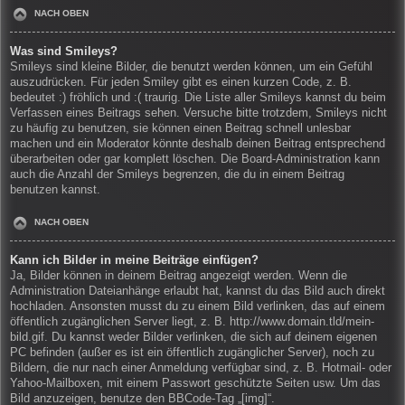
NACH OBEN
Was sind Smileys?
Smileys sind kleine Bilder, die benutzt werden können, um ein Gefühl
auszudrücken. Für jeden Smiley gibt es einen kurzen Code, z. B.
bedeutet :) fröhlich und :( traurig. Die Liste aller Smileys kannst du beim
Verfassen eines Beitrags sehen. Versuche bitte trotzdem, Smileys nicht
zu häufig zu benutzen, sie können einen Beitrag schnell unlesbar
machen und ein Moderator könnte deshalb deinen Beitrag entsprechend
überarbeiten oder gar komplett löschen. Die Board-Administration kann
auch die Anzahl der Smileys begrenzen, die du in einem Beitrag
benutzen kannst.
NACH OBEN
Kann ich Bilder in meine Beiträge einfügen?
Ja, Bilder können in deinem Beitrag angezeigt werden. Wenn die
Administration Dateianhänge erlaubt hat, kannst du das Bild auch direkt
hochladen. Ansonsten musst du zu einem Bild verlinken, das auf einem
öffentlich zugänglichen Server liegt, z. B. http://www.domain.tld/mein-
bild.gif. Du kannst weder Bilder verlinken, die sich auf deinem eigenen
PC befinden (außer es ist ein öffentlich zugänglicher Server), noch zu
Bildern, die nur nach einer Anmeldung verfügbar sind, z. B. Hotmail- oder
Yahoo-Mailboxen, mit einem Passwort geschützte Seiten usw. Um das
Bild anzuzeigen, benutze den BBCode-Tag „[img]“.