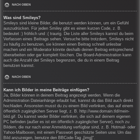
NACH OBEN
Was sind Smileys?
Smileys sind kleine Bilder, die benutzt werden können, um ein Gefühl
auszudrücken. Für jeden Smiley gibt es einen kurzen Code, z. B.
bedeutet :) fröhlich und :( traurig. Die Liste aller Smileys kannst du beim
Verfassen eines Beitrags sehen. Versuche bitte trotzdem, Smileys nicht
zu häufig zu benutzen, sie können einen Beitrag schnell unlesbar
machen und ein Moderator könnte deshalb deinen Beitrag entsprechend
überarbeiten oder gar komplett löschen. Die Board-Administration kann
auch die Anzahl der Smileys begrenzen, die du in einem Beitrag
benutzen kannst.
NACH OBEN
Kann ich Bilder in meine Beiträge einfügen?
Ja, Bilder können in deinem Beitrag angezeigt werden. Wenn die
Administration Dateianhänge erlaubt hat, kannst du das Bild auch direkt
hochladen. Ansonsten musst du zu einem Bild verlinken, das auf einem
öffentlich zugänglichen Server liegt, z. B. http://www.domain.tld/mein-
bild.gif. Du kannst weder Bilder verlinken, die sich auf deinem eigenen
PC befinden (außer es ist ein öffentlich zugänglicher Server), noch zu
Bildern, die nur nach einer Anmeldung verfügbar sind, z. B. Hotmail- oder
Yahoo-Mailboxen, mit einem Passwort geschützte Seiten usw. Um das
Bild anzuzeigen, benutze den BBCode-Tag „[img]“.