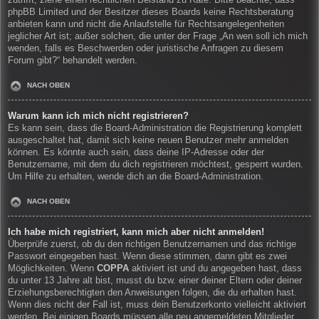
zutrifft, ziehe einen rechtlichen Beistand zu Rate. Bitte beachte, dass
phpBB Limited und der Besitzer dieses Boards keine Rechtsberatung
anbieten kann und nicht die Anlaufstelle für Rechtsangelegenheiten
jeglicher Art ist; außer solchen, die unter der Frage „An wen soll ich mich
wenden, falls es Beschwerden oder juristische Anfragen zu diesem
Forum gibt?“ behandelt werden.
NACH OBEN
Warum kann ich mich nicht registrieren?
Es kann sein, dass die Board-Administration die Registrierung komplett
ausgeschaltet hat, damit sich keine neuen Benutzer mehr anmelden
können. Es könnte auch sein, dass deine IP-Adresse oder der
Benutzername, mit dem du dich registrieren möchtest, gesperrt wurden.
Um Hilfe zu erhalten, wende dich an die Board-Administration.
NACH OBEN
Ich habe mich registriert, kann mich aber nicht anmelden!
Überprüfe zuerst, ob du den richtigen Benutzernamen und das richtige
Passwort eingegeben hast. Wenn diese stimmen, dann gibt es zwei
Möglichkeiten. Wenn
COPPA
aktiviert ist und du angegeben hast, dass
du unter 13 Jahre alt bist, musst du bzw. einer deiner Eltern oder deiner
Erziehungsberechtigten den Anweisungen folgen, die du erhalten hast.
Wenn dies nicht der Fall ist, muss dein Benutzerkonto vielleicht aktiviert
werden. Bei einigen Boards müssen alle neu angemeldeten Mitglieder