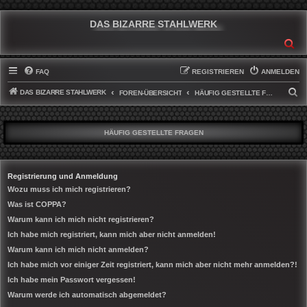
DAS BIZARRE STAHLWERK
SU
FAQ
REGISTRIEREN
ANMELDEN
DAS BIZARRE STAHLWERK
S
FOREN-ÜBERSICHT
HÄUFIG GESTELLTE FRAGEN
U
C
HÄUFIG GESTELLTE FRAGEN
H
E
Registrierung und Anmeldung
Wozu muss ich mich registrieren?
Was ist COPPA?
Warum kann ich mich nicht registrieren?
Ich habe mich registriert, kann mich aber nicht anmelden!
Warum kann ich mich nicht anmelden?
Ich habe mich vor einiger Zeit registriert, kann mich aber nicht mehr anmelden?!
Ich habe mein Passwort vergessen!
Warum werde ich automatisch abgemeldet?