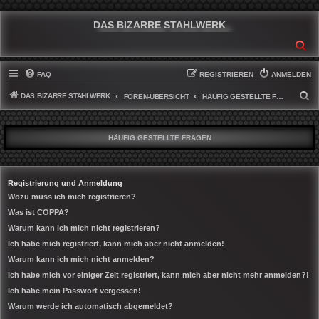
DAS BIZARRE STAHLWERK
SU
FAQ
REGISTRIEREN
ANMELDEN
DAS BIZARRE STAHLWERK
S
FOREN-ÜBERSICHT
HÄUFIG GESTELLTE FRAGEN
U
C
HÄUFIG GESTELLTE FRAGEN
H
E
Registrierung und Anmeldung
Wozu muss ich mich registrieren?
Was ist COPPA?
Warum kann ich mich nicht registrieren?
Ich habe mich registriert, kann mich aber nicht anmelden!
Warum kann ich mich nicht anmelden?
Ich habe mich vor einiger Zeit registriert, kann mich aber nicht mehr anmelden?!
Ich habe mein Passwort vergessen!
Warum werde ich automatisch abgemeldet?