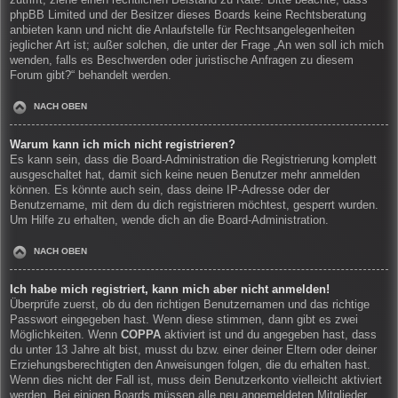
zutrifft, ziehe einen rechtlichen Beistand zu Rate. Bitte beachte, dass
phpBB Limited und der Besitzer dieses Boards keine Rechtsberatung
anbieten kann und nicht die Anlaufstelle für Rechtsangelegenheiten
jeglicher Art ist; außer solchen, die unter der Frage „An wen soll ich mich
wenden, falls es Beschwerden oder juristische Anfragen zu diesem
Forum gibt?“ behandelt werden.
NACH OBEN
Warum kann ich mich nicht registrieren?
Es kann sein, dass die Board-Administration die Registrierung komplett
ausgeschaltet hat, damit sich keine neuen Benutzer mehr anmelden
können. Es könnte auch sein, dass deine IP-Adresse oder der
Benutzername, mit dem du dich registrieren möchtest, gesperrt wurden.
Um Hilfe zu erhalten, wende dich an die Board-Administration.
NACH OBEN
Ich habe mich registriert, kann mich aber nicht anmelden!
Überprüfe zuerst, ob du den richtigen Benutzernamen und das richtige
Passwort eingegeben hast. Wenn diese stimmen, dann gibt es zwei
Möglichkeiten. Wenn
COPPA
aktiviert ist und du angegeben hast, dass
du unter 13 Jahre alt bist, musst du bzw. einer deiner Eltern oder deiner
Erziehungsberechtigten den Anweisungen folgen, die du erhalten hast.
Wenn dies nicht der Fall ist, muss dein Benutzerkonto vielleicht aktiviert
werden. Bei einigen Boards müssen alle neu angemeldeten Mitglieder