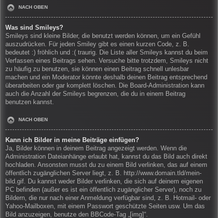
NACH OBEN
Was sind Smileys?
Smileys sind kleine Bilder, die benutzt werden können, um ein Gefühl
auszudrücken. Für jeden Smiley gibt es einen kurzen Code, z. B.
bedeutet :) fröhlich und :( traurig. Die Liste aller Smileys kannst du beim
Verfassen eines Beitrags sehen. Versuche bitte trotzdem, Smileys nicht
zu häufig zu benutzen, sie können einen Beitrag schnell unlesbar
machen und ein Moderator könnte deshalb deinen Beitrag entsprechend
überarbeiten oder gar komplett löschen. Die Board-Administration kann
auch die Anzahl der Smileys begrenzen, die du in einem Beitrag
benutzen kannst.
NACH OBEN
Kann ich Bilder in meine Beiträge einfügen?
Ja, Bilder können in deinem Beitrag angezeigt werden. Wenn die
Administration Dateianhänge erlaubt hat, kannst du das Bild auch direkt
hochladen. Ansonsten musst du zu einem Bild verlinken, das auf einem
öffentlich zugänglichen Server liegt, z. B. http://www.domain.tld/mein-
bild.gif. Du kannst weder Bilder verlinken, die sich auf deinem eigenen
PC befinden (außer es ist ein öffentlich zugänglicher Server), noch zu
Bildern, die nur nach einer Anmeldung verfügbar sind, z. B. Hotmail- oder
Yahoo-Mailboxen, mit einem Passwort geschützte Seiten usw. Um das
Bild anzuzeigen, benutze den BBCode-Tag „[img]“.