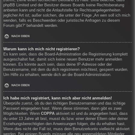
zutrifft, ziehe einen rechtlichen Beistand zu Rate. Bitte beachte, dass
phpBB Limited und der Besitzer dieses Boards keine Rechtsberatung
anbieten kann und nicht die Anlaufstelle für Rechtsangelegenheiten
jeglicher Art ist; außer solchen, die unter der Frage „An wen soll ich mich
wenden, falls es Beschwerden oder juristische Anfragen zu diesem
Forum gibt?“ behandelt werden.
NACH OBEN
Warum kann ich mich nicht registrieren?
Es kann sein, dass die Board-Administration die Registrierung komplett
ausgeschaltet hat, damit sich keine neuen Benutzer mehr anmelden
können. Es könnte auch sein, dass deine IP-Adresse oder der
Benutzername, mit dem du dich registrieren möchtest, gesperrt wurden.
Um Hilfe zu erhalten, wende dich an die Board-Administration.
NACH OBEN
Ich habe mich registriert, kann mich aber nicht anmelden!
Überprüfe zuerst, ob du den richtigen Benutzernamen und das richtige
Passwort eingegeben hast. Wenn diese stimmen, dann gibt es zwei
Möglichkeiten. Wenn
COPPA
aktiviert ist und du angegeben hast, dass
du unter 13 Jahre alt bist, musst du bzw. einer deiner Eltern oder deiner
Erziehungsberechtigten den Anweisungen folgen, die du erhalten hast.
Wenn dies nicht der Fall ist, muss dein Benutzerkonto vielleicht aktiviert
werden. Bei einigen Boards müssen alle neu angemeldeten Mitglieder