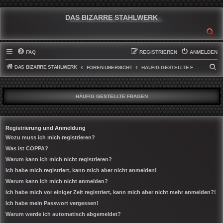
DAS BIZARRE STAHLWERK
SU
FAQ
REGISTRIEREN
ANMELDEN
DAS BIZARRE STAHLWERK
S
FOREN-ÜBERSICHT
HÄUFIG GESTELLTE FRAGEN
U
C
HÄUFIG GESTELLTE FRAGEN
H
E
Registrierung und Anmeldung
Wozu muss ich mich registrieren?
Was ist COPPA?
Warum kann ich mich nicht registrieren?
Ich habe mich registriert, kann mich aber nicht anmelden!
Warum kann ich mich nicht anmelden?
Ich habe mich vor einiger Zeit registriert, kann mich aber nicht mehr anmelden?!
Ich habe mein Passwort vergessen!
Warum werde ich automatisch abgemeldet?