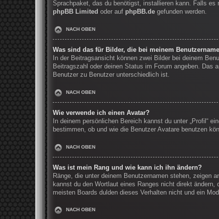
Sprachpaket, das du benötigst, installieren kann. Falls e
phpBB Limited
oder auf
phpBB.de
gefunden werden.
NACH OBEN
Was sind das für Bilder, die bei meinem Benutzernam
In der Beitragsansicht können zwei Bilder bei deinem Benu
Beitragszahl oder deinen Status im Forum angeben. Das and
Benutzer zu Benutzer unterschiedlich ist.
NACH OBEN
Wie verwende ich einen Avatar?
In deinem persönlichen Bereich kannst du unter „Profil“ e
bestimmen, ob und wie die Benutzer Avatare benutzen könn
NACH OBEN
Was ist mein Rang und wie kann ich ihn ändern?
Ränge, die unter deinem Benutzernamen stehen, zeigen an, 
kannst du den Wortlaut eines Ranges nicht direkt ändern, 
meisten Boards dulden dieses Verhalten nicht und ein Mod
NACH OBEN