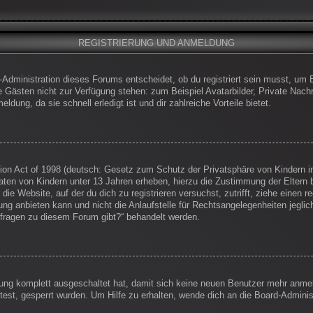
REGISTRIERUNG UND ANMELDUNG
-Administration dieses Forums entscheidet, ob du registriert sein musst, um Be
die Gästen nicht zur Verfügung stehen: zum Beispiel Avatarbilder, Private Nachr
dung, da sie schnell erledigt ist und dir zahlreiche Vorteile bietet.
on Act of 1998 (deutsch: Gesetz zum Schutz der Privatsphäre von Kindern im
Daten von Kindern unter 13 Jahren erheben, hierzu die Zustimmung der Eltern
 die Website, auf der du dich zu registrieren versuchst, zutrifft, ziehe einen
g anbieten kann und nicht die Anlaufstelle für Rechtsangelegenheiten jegliche
nfragen zu diesem Forum gibt?“ behandelt werden.
erung komplett ausgeschaltet hat, damit sich keine neuen Benutzer mehr anm
est, gesperrt wurden. Um Hilfe zu erhalten, wende dich an die Board-Administ