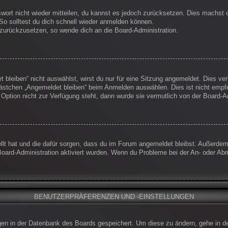
swort nicht wieder mitteilen, du kannst es jedoch zurücksetzen. Dies machst
So solltest du dich schnell wieder anmelden können.
t zurückzusetzen, so wende dich an die Board-Administration.
leiben“ nicht auswählst, wirst du nur für eine Sitzung angemeldet. Dies ve
ästchen „Angemeldet bleiben“ beim Anmelden auswählen. Dies ist nicht empf
 Option nicht zur Verfügung steht, dann wurde sie vermutlich von der Board-A
ellt hat und die dafür sorgen, dass du im Forum angemeldet bleibst. Außerde
Board-Administration aktiviert wurden. Wenn du Probleme bei der An- oder Ab
BENUTZERPRÄFERENZEN UND -EINSTELLUNGEN
ungen in der Datenbank des Boards gespeichert. Um diese zu ändern, gehe in d