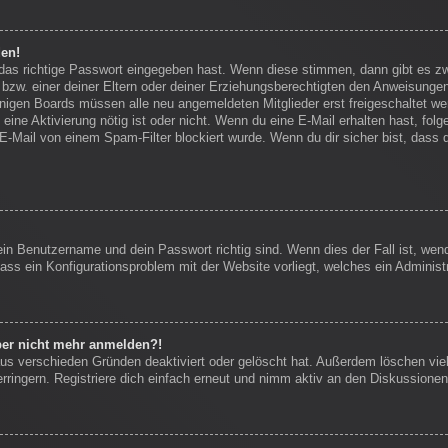
den!
 das richtige Passwort eingegeben hast. Wenn diese stimmen, dann gibt es 
bzw. einer deiner Eltern oder deiner Erziehungsberechtigten den Anweisungen f
einigen Boards müssen alle neu angemeldeten Mitglieder erst freigeschaltet we
ob eine Aktivierung nötig ist oder nicht. Wenn du eine E-Mail erhalten hast, f
E-Mail von einem Spam-Filter blockiert wurde. Wenn du dir sicher bist, dass
ein Benutzername und dein Passwort richtig sind. Wenn dies der Fall ist, we
dass ein Konfigurationsproblem mit der Website vorliegt, welches ein Administ
aber nicht mehr anmelden?!
us verschieden Gründen deaktiviert oder gelöscht hat. Außerdem löschen viel
ingern. Registriere dich einfach erneut und nimm aktiv an den Diskussionen 