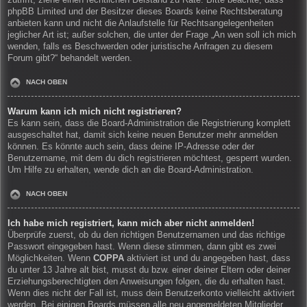
zutrifft, ziehe einen rechtlichen Beistand zu Rate. Bitte beachte, dass
phpBB Limited und der Besitzer dieses Boards keine Rechtsberatung
anbieten kann und nicht die Anlaufstelle für Rechtsangelegenheiten
jeglicher Art ist; außer solchen, die unter der Frage „An wen soll ich mich
wenden, falls es Beschwerden oder juristische Anfragen zu diesem
Forum gibt?“ behandelt werden.
NACH OBEN
Warum kann ich mich nicht registrieren?
Es kann sein, dass die Board-Administration die Registrierung komplett
ausgeschaltet hat, damit sich keine neuen Benutzer mehr anmelden
können. Es könnte auch sein, dass deine IP-Adresse oder der
Benutzername, mit dem du dich registrieren möchtest, gesperrt wurden.
Um Hilfe zu erhalten, wende dich an die Board-Administration.
NACH OBEN
Ich habe mich registriert, kann mich aber nicht anmelden!
Überprüfe zuerst, ob du den richtigen Benutzernamen und das richtige
Passwort eingegeben hast. Wenn diese stimmen, dann gibt es zwei
Möglichkeiten. Wenn
COPPA
aktiviert ist und du angegeben hast, dass
du unter 13 Jahre alt bist, musst du bzw. einer deiner Eltern oder deiner
Erziehungsberechtigten den Anweisungen folgen, die du erhalten hast.
Wenn dies nicht der Fall ist, muss dein Benutzerkonto vielleicht aktiviert
werden. Bei einigen Boards müssen alle neu angemeldeten Mitglieder