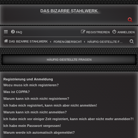
DAS BIZARRE STAHLWERK
SU
FAQ
REGISTRIEREN
ANMELDEN
DAS BIZARRE STAHLWERK
S
FOREN-ÜBERSICHT
HÄUFIG GESTELLTE FRAGEN
U
C
HÄUFIG GESTELLTE FRAGEN
H
E
Registrierung und Anmeldung
Wozu muss ich mich registrieren?
Was ist COPPA?
Warum kann ich mich nicht registrieren?
Ich habe mich registriert, kann mich aber nicht anmelden!
Warum kann ich mich nicht anmelden?
Ich habe mich vor einiger Zeit registriert, kann mich aber nicht mehr anmelden?!
Ich habe mein Passwort vergessen!
Warum werde ich automatisch abgemeldet?