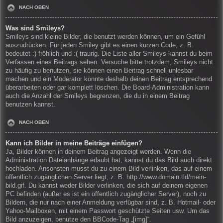
NACH OBEN
Was sind Smileys?
Smileys sind kleine Bilder, die benutzt werden können, um ein Gefühl
auszudrücken. Für jeden Smiley gibt es einen kurzen Code, z. B.
bedeutet :) fröhlich und :( traurig. Die Liste aller Smileys kannst du beim
Verfassen eines Beitrags sehen. Versuche bitte trotzdem, Smileys nicht
zu häufig zu benutzen, sie können einen Beitrag schnell unlesbar
machen und ein Moderator könnte deshalb deinen Beitrag entsprechend
überarbeiten oder gar komplett löschen. Die Board-Administration kann
auch die Anzahl der Smileys begrenzen, die du in einem Beitrag
benutzen kannst.
NACH OBEN
Kann ich Bilder in meine Beiträge einfügen?
Ja, Bilder können in deinem Beitrag angezeigt werden. Wenn die
Administration Dateianhänge erlaubt hat, kannst du das Bild auch direkt
hochladen. Ansonsten musst du zu einem Bild verlinken, das auf einem
öffentlich zugänglichen Server liegt, z. B. http://www.domain.tld/mein-
bild.gif. Du kannst weder Bilder verlinken, die sich auf deinem eigenen
PC befinden (außer es ist ein öffentlich zugänglicher Server), noch zu
Bildern, die nur nach einer Anmeldung verfügbar sind, z. B. Hotmail- oder
Yahoo-Mailboxen, mit einem Passwort geschützte Seiten usw. Um das
Bild anzuzeigen, benutze den BBCode-Tag „[img]“.