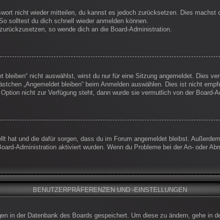
swort nicht wieder mitteilen, du kannst es jedoch zurücksetzen. Dies machst
So solltest du dich schnell wieder anmelden können.
t zurückzusetzen, so wende dich an die Board-Administration.
leiben“ nicht auswählst, wirst du nur für eine Sitzung angemeldet. Dies ve
ästchen „Angemeldet bleiben“ beim Anmelden auswählen. Dies ist nicht empf
 Option nicht zur Verfügung steht, dann wurde sie vermutlich von der Board-A
ellt hat und die dafür sorgen, dass du im Forum angemeldet bleibst. Außerde
Board-Administration aktiviert wurden. Wenn du Probleme bei der An- oder Ab
BENUTZERPRÄFERENZEN UND -EINSTELLUNGEN
ungen in der Datenbank des Boards gespeichert. Um diese zu ändern, gehe in d