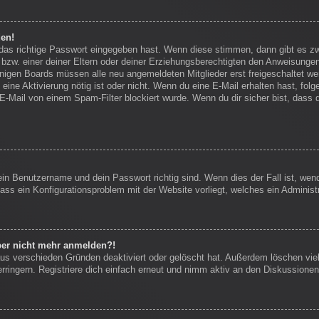
den!
 das richtige Passwort eingegeben hast. Wenn diese stimmen, dann gibt es 
bzw. einer deiner Eltern oder deiner Erziehungsberechtigten den Anweisungen f
einigen Boards müssen alle neu angemeldeten Mitglieder erst freigeschaltet we
ob eine Aktivierung nötig ist oder nicht. Wenn du eine E-Mail erhalten hast, f
E-Mail von einem Spam-Filter blockiert wurde. Wenn du dir sicher bist, dass
ein Benutzername und dein Passwort richtig sind. Wenn dies der Fall ist, we
dass ein Konfigurationsproblem mit der Website vorliegt, welches ein Administ
aber nicht mehr anmelden?!
us verschieden Gründen deaktiviert oder gelöscht hat. Außerdem löschen viel
ingern. Registriere dich einfach erneut und nimm aktiv an den Diskussionen 