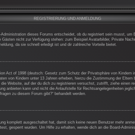
REGISTRIERUNG UND ANMELDUNG
-Administration dieses Forums entscheidet, ob du registriert sein musst, um Be
die Gästen nicht zur Verfügung stehen: zum Beispiel Avatarbilder, Private Nachr
dung, da sie schnell erledigt ist und dir zahlreiche Vorteile bietet.
on Act of 1998 (deutsch: Gesetz zum Schutz der Privatsphäre von Kindern im
Daten von Kindern unter 13 Jahren erheben, hierzu die Zustimmung der Eltern
 die Website, auf der du dich zu registrieren versuchst, zutrifft, ziehe einen
g anbieten kann und nicht die Anlaufstelle für Rechtsangelegenheiten jegliche
nfragen zu diesem Forum gibt?“ behandelt werden.
erung komplett ausgeschaltet hat, damit sich keine neuen Benutzer mehr anm
est, gesperrt wurden. Um Hilfe zu erhalten, wende dich an die Board-Administ