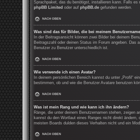
Sprachpaket, das du benötigst, installieren kann. Falls e
phpBB Limited
oder auf
phpBB.de
gefunden werden.
NACH OBEN
Was sind das für Bilder, die bei meinem Benutzernam
In der Beitragsansicht können zwei Bilder bei deinem Benu
Beitragszahl oder deinen Status im Forum angeben. Das and
Benutzer zu Benutzer unterschiedlich ist.
NACH OBEN
Wie verwende ich einen Avatar?
In deinem persönlichen Bereich kannst du unter „Profil“ e
bestimmen, ob und wie die Benutzer Avatare benutzen könn
NACH OBEN
Was ist mein Rang und wie kann ich ihn ändern?
Ränge, die unter deinem Benutzernamen stehen, zeigen an, 
kannst du den Wortlaut eines Ranges nicht direkt ändern, 
meisten Boards dulden dieses Verhalten nicht und ein Mod
NACH OBEN