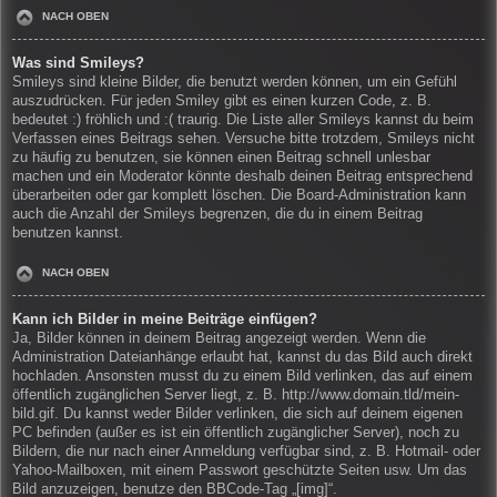
NACH OBEN
Was sind Smileys?
Smileys sind kleine Bilder, die benutzt werden können, um ein Gefühl
auszudrücken. Für jeden Smiley gibt es einen kurzen Code, z. B.
bedeutet :) fröhlich und :( traurig. Die Liste aller Smileys kannst du beim
Verfassen eines Beitrags sehen. Versuche bitte trotzdem, Smileys nicht
zu häufig zu benutzen, sie können einen Beitrag schnell unlesbar
machen und ein Moderator könnte deshalb deinen Beitrag entsprechend
überarbeiten oder gar komplett löschen. Die Board-Administration kann
auch die Anzahl der Smileys begrenzen, die du in einem Beitrag
benutzen kannst.
NACH OBEN
Kann ich Bilder in meine Beiträge einfügen?
Ja, Bilder können in deinem Beitrag angezeigt werden. Wenn die
Administration Dateianhänge erlaubt hat, kannst du das Bild auch direkt
hochladen. Ansonsten musst du zu einem Bild verlinken, das auf einem
öffentlich zugänglichen Server liegt, z. B. http://www.domain.tld/mein-
bild.gif. Du kannst weder Bilder verlinken, die sich auf deinem eigenen
PC befinden (außer es ist ein öffentlich zugänglicher Server), noch zu
Bildern, die nur nach einer Anmeldung verfügbar sind, z. B. Hotmail- oder
Yahoo-Mailboxen, mit einem Passwort geschützte Seiten usw. Um das
Bild anzuzeigen, benutze den BBCode-Tag „[img]“.