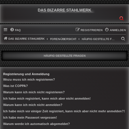
DAS BIZARRE STAHLWERK
SU
FAQ
REGISTRIEREN
ANMELDEN
DAS BIZARRE STAHLWERK
S
FOREN-ÜBERSICHT
HÄUFIG GESTELLTE FRAGEN
U
C
HÄUFIG GESTELLTE FRAGEN
H
E
Registrierung und Anmeldung
Wozu muss ich mich registrieren?
Was ist COPPA?
Warum kann ich mich nicht registrieren?
Ich habe mich registriert, kann mich aber nicht anmelden!
Warum kann ich mich nicht anmelden?
Ich habe mich vor einiger Zeit registriert, kann mich aber nicht mehr anmelden?!
Ich habe mein Passwort vergessen!
Warum werde ich automatisch abgemeldet?