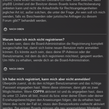
zutrifft, ziehe einen rechtlichen Beistand zu Rate. Bitte beachte, dass
phpBB Limited und der Besitzer dieses Boards keine Rechtsberatung
anbieten kann und nicht die Anlaufstelle für Rechtsangelegenheiten
jeglicher Art ist; außer solchen, die unter der Frage „An wen soll ich mich
wenden, falls es Beschwerden oder juristische Anfragen zu diesem
Forum gibt?“ behandelt werden.
NACH OBEN
Warum kann ich mich nicht registrieren?
Es kann sein, dass die Board-Administration die Registrierung komplett
ausgeschaltet hat, damit sich keine neuen Benutzer mehr anmelden
können. Es könnte auch sein, dass deine IP-Adresse oder der
Benutzername, mit dem du dich registrieren möchtest, gesperrt wurden.
Um Hilfe zu erhalten, wende dich an die Board-Administration.
NACH OBEN
Ich habe mich registriert, kann mich aber nicht anmelden!
Überprüfe zuerst, ob du den richtigen Benutzernamen und das richtige
Passwort eingegeben hast. Wenn diese stimmen, dann gibt es zwei
Möglichkeiten. Wenn
COPPA
aktiviert ist und du angegeben hast, dass
du unter 13 Jahre alt bist, musst du bzw. einer deiner Eltern oder deiner
Erziehungsberechtigten den Anweisungen folgen, die du erhalten hast.
Wenn dies nicht der Fall ist, muss dein Benutzerkonto vielleicht aktiviert
werden. Bei einigen Boards müssen alle neu angemeldeten Mitglieder