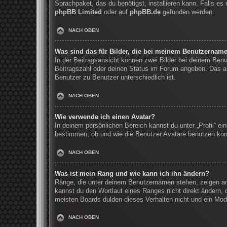
Sprachpaket, das du benötigst, installieren kann. Falls e
phpBB Limited
oder auf
phpBB.de
gefunden werden.
NACH OBEN
Was sind das für Bilder, die bei meinem Benutzernam
In der Beitragsansicht können zwei Bilder bei deinem Benu
Beitragszahl oder deinen Status im Forum angeben. Das and
Benutzer zu Benutzer unterschiedlich ist.
NACH OBEN
Wie verwende ich einen Avatar?
In deinem persönlichen Bereich kannst du unter „Profil“ e
bestimmen, ob und wie die Benutzer Avatare benutzen könn
NACH OBEN
Was ist mein Rang und wie kann ich ihn ändern?
Ränge, die unter deinem Benutzernamen stehen, zeigen an, 
kannst du den Wortlaut eines Ranges nicht direkt ändern, 
meisten Boards dulden dieses Verhalten nicht und ein Mod
NACH OBEN