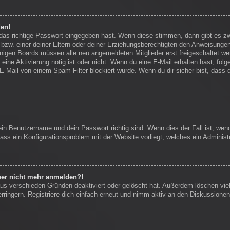
den!
 das richtige Passwort eingegeben hast. Wenn diese stimmen, dann gibt es 
bzw. einer deiner Eltern oder deiner Erziehungsberechtigten den Anweisungen f
einigen Boards müssen alle neu angemeldeten Mitglieder erst freigeschaltet we
ob eine Aktivierung nötig ist oder nicht. Wenn du eine E-Mail erhalten hast, f
E-Mail von einem Spam-Filter blockiert wurde. Wenn du dir sicher bist, dass
ein Benutzername und dein Passwort richtig sind. Wenn dies der Fall ist, we
dass ein Konfigurationsproblem mit der Website vorliegt, welches ein Administ
aber nicht mehr anmelden?!
us verschieden Gründen deaktiviert oder gelöscht hat. Außerdem löschen viel
ingern. Registriere dich einfach erneut und nimm aktiv an den Diskussionen 