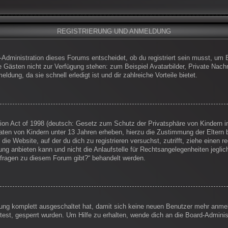
REGISTRIERUNG UND ANMELDUNG
-Administration dieses Forums entscheidet, ob du registriert sein musst, um Be
die Gästen nicht zur Verfügung stehen: zum Beispiel Avatarbilder, Private Nachr
dung, da sie schnell erledigt ist und dir zahlreiche Vorteile bietet.
on Act of 1998 (deutsch: Gesetz zum Schutz der Privatsphäre von Kindern im
Daten von Kindern unter 13 Jahren erheben, hierzu die Zustimmung der Eltern
 die Website, auf der du dich zu registrieren versuchst, zutrifft, ziehe einen
g anbieten kann und nicht die Anlaufstelle für Rechtsangelegenheiten jegliche
nfragen zu diesem Forum gibt?“ behandelt werden.
erung komplett ausgeschaltet hat, damit sich keine neuen Benutzer mehr anm
est, gesperrt wurden. Um Hilfe zu erhalten, wende dich an die Board-Administ