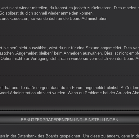
swort nicht wieder mitteilen, du kannst es jedoch zurücksetzen. Dies machst
So solltest du dich schnell wieder anmelden können.
t zurückzusetzen, so wende dich an die Board-Administration.
leiben“ nicht auswählst, wirst du nur für eine Sitzung angemeldet. Dies ve
ästchen „Angemeldet bleiben“ beim Anmelden auswählen. Dies ist nicht empf
 Option nicht zur Verfügung steht, dann wurde sie vermutlich von der Board-A
ellt hat und die dafür sorgen, dass du im Forum angemeldet bleibst. Außerde
Board-Administration aktiviert wurden. Wenn du Probleme bei der An- oder Ab
BENUTZERPRÄFERENZEN UND -EINSTELLUNGEN
ungen in der Datenbank des Boards gespeichert. Um diese zu ändern, gehe in d