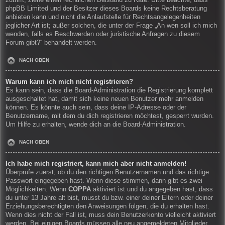
zutrifft, ziehe einen rechtlichen Beistand zu Rate. Bitte beachte, dass
phpBB Limited und der Besitzer dieses Boards keine Rechtsberatung
anbieten kann und nicht die Anlaufstelle für Rechtsangelegenheiten
jeglicher Art ist; außer solchen, die unter der Frage „An wen soll ich mich
wenden, falls es Beschwerden oder juristische Anfragen zu diesem
Forum gibt?“ behandelt werden.
NACH OBEN
Warum kann ich mich nicht registrieren?
Es kann sein, dass die Board-Administration die Registrierung komplett
ausgeschaltet hat, damit sich keine neuen Benutzer mehr anmelden
können. Es könnte auch sein, dass deine IP-Adresse oder der
Benutzername, mit dem du dich registrieren möchtest, gesperrt wurden.
Um Hilfe zu erhalten, wende dich an die Board-Administration.
NACH OBEN
Ich habe mich registriert, kann mich aber nicht anmelden!
Überprüfe zuerst, ob du den richtigen Benutzernamen und das richtige
Passwort eingegeben hast. Wenn diese stimmen, dann gibt es zwei
Möglichkeiten. Wenn
COPPA
aktiviert ist und du angegeben hast, dass
du unter 13 Jahre alt bist, musst du bzw. einer deiner Eltern oder deiner
Erziehungsberechtigten den Anweisungen folgen, die du erhalten hast.
Wenn dies nicht der Fall ist, muss dein Benutzerkonto vielleicht aktiviert
werden. Bei einigen Boards müssen alle neu angemeldeten Mitglieder