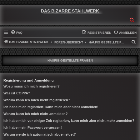
DAS BIZARRE STAHLWERK
SU
FAQ
REGISTRIEREN
ANMELDEN
DAS BIZARRE STAHLWERK
S
FOREN-ÜBERSICHT
HÄUFIG GESTELLTE FRAGEN
U
C
HÄUFIG GESTELLTE FRAGEN
H
E
Registrierung und Anmeldung
Wozu muss ich mich registrieren?
Was ist COPPA?
Warum kann ich mich nicht registrieren?
Ich habe mich registriert, kann mich aber nicht anmelden!
Warum kann ich mich nicht anmelden?
Ich habe mich vor einiger Zeit registriert, kann mich aber nicht mehr anmelden?!
Ich habe mein Passwort vergessen!
Warum werde ich automatisch abgemeldet?