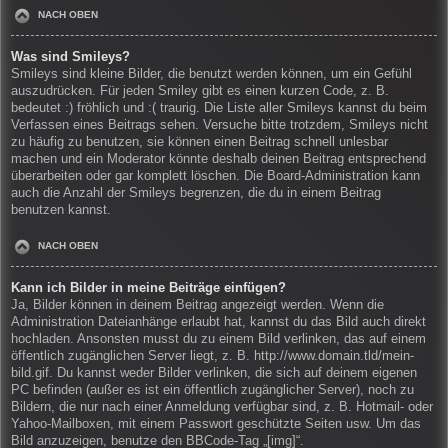
NACH OBEN
Was sind Smileys?
Smileys sind kleine Bilder, die benutzt werden können, um ein Gefühl
auszudrücken. Für jeden Smiley gibt es einen kurzen Code, z. B.
bedeutet :) fröhlich und :( traurig. Die Liste aller Smileys kannst du beim
Verfassen eines Beitrags sehen. Versuche bitte trotzdem, Smileys nicht
zu häufig zu benutzen, sie können einen Beitrag schnell unlesbar
machen und ein Moderator könnte deshalb deinen Beitrag entsprechend
überarbeiten oder gar komplett löschen. Die Board-Administration kann
auch die Anzahl der Smileys begrenzen, die du in einem Beitrag
benutzen kannst.
NACH OBEN
Kann ich Bilder in meine Beiträge einfügen?
Ja, Bilder können in deinem Beitrag angezeigt werden. Wenn die
Administration Dateianhänge erlaubt hat, kannst du das Bild auch direkt
hochladen. Ansonsten musst du zu einem Bild verlinken, das auf einem
öffentlich zugänglichen Server liegt, z. B. http://www.domain.tld/mein-
bild.gif. Du kannst weder Bilder verlinken, die sich auf deinem eigenen
PC befinden (außer es ist ein öffentlich zugänglicher Server), noch zu
Bildern, die nur nach einer Anmeldung verfügbar sind, z. B. Hotmail- oder
Yahoo-Mailboxen, mit einem Passwort geschützte Seiten usw. Um das
Bild anzuzeigen, benutze den BBCode-Tag „[img]“.