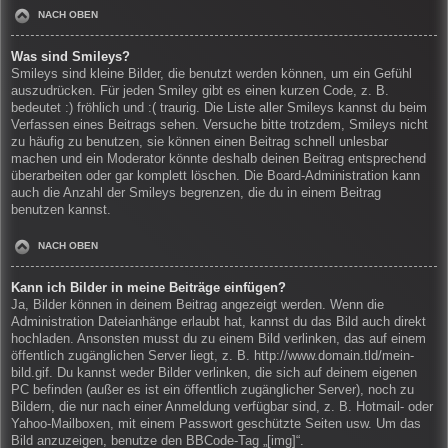
NACH OBEN
Was sind Smileys?
Smileys sind kleine Bilder, die benutzt werden können, um ein Gefühl
auszudrücken. Für jeden Smiley gibt es einen kurzen Code, z. B.
bedeutet :) fröhlich und :( traurig. Die Liste aller Smileys kannst du beim
Verfassen eines Beitrags sehen. Versuche bitte trotzdem, Smileys nicht
zu häufig zu benutzen, sie können einen Beitrag schnell unlesbar
machen und ein Moderator könnte deshalb deinen Beitrag entsprechend
überarbeiten oder gar komplett löschen. Die Board-Administration kann
auch die Anzahl der Smileys begrenzen, die du in einem Beitrag
benutzen kannst.
NACH OBEN
Kann ich Bilder in meine Beiträge einfügen?
Ja, Bilder können in deinem Beitrag angezeigt werden. Wenn die
Administration Dateianhänge erlaubt hat, kannst du das Bild auch direkt
hochladen. Ansonsten musst du zu einem Bild verlinken, das auf einem
öffentlich zugänglichen Server liegt, z. B. http://www.domain.tld/mein-
bild.gif. Du kannst weder Bilder verlinken, die sich auf deinem eigenen
PC befinden (außer es ist ein öffentlich zugänglicher Server), noch zu
Bildern, die nur nach einer Anmeldung verfügbar sind, z. B. Hotmail- oder
Yahoo-Mailboxen, mit einem Passwort geschützte Seiten usw. Um das
Bild anzuzeigen, benutze den BBCode-Tag „[img]“.