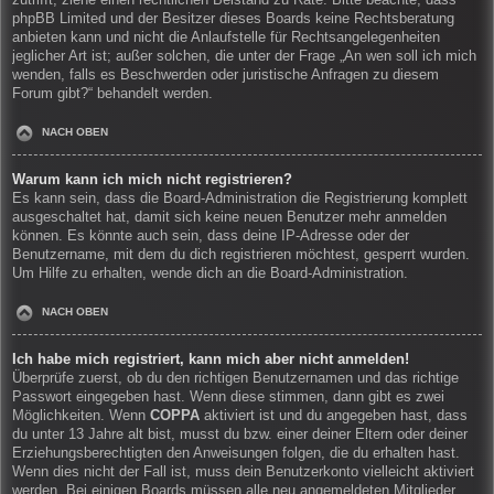
zutrifft, ziehe einen rechtlichen Beistand zu Rate. Bitte beachte, dass
phpBB Limited und der Besitzer dieses Boards keine Rechtsberatung
anbieten kann und nicht die Anlaufstelle für Rechtsangelegenheiten
jeglicher Art ist; außer solchen, die unter der Frage „An wen soll ich mich
wenden, falls es Beschwerden oder juristische Anfragen zu diesem
Forum gibt?“ behandelt werden.
NACH OBEN
Warum kann ich mich nicht registrieren?
Es kann sein, dass die Board-Administration die Registrierung komplett
ausgeschaltet hat, damit sich keine neuen Benutzer mehr anmelden
können. Es könnte auch sein, dass deine IP-Adresse oder der
Benutzername, mit dem du dich registrieren möchtest, gesperrt wurden.
Um Hilfe zu erhalten, wende dich an die Board-Administration.
NACH OBEN
Ich habe mich registriert, kann mich aber nicht anmelden!
Überprüfe zuerst, ob du den richtigen Benutzernamen und das richtige
Passwort eingegeben hast. Wenn diese stimmen, dann gibt es zwei
Möglichkeiten. Wenn
COPPA
aktiviert ist und du angegeben hast, dass
du unter 13 Jahre alt bist, musst du bzw. einer deiner Eltern oder deiner
Erziehungsberechtigten den Anweisungen folgen, die du erhalten hast.
Wenn dies nicht der Fall ist, muss dein Benutzerkonto vielleicht aktiviert
werden. Bei einigen Boards müssen alle neu angemeldeten Mitglieder