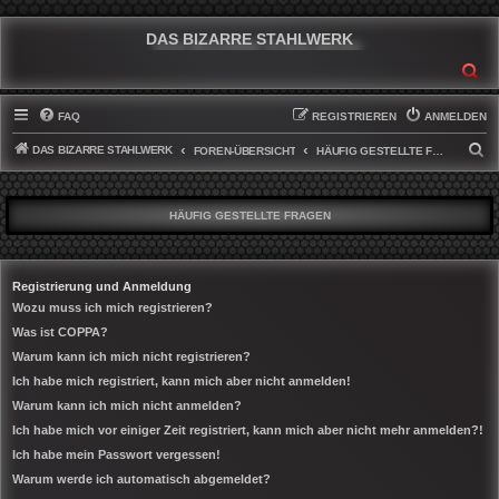
DAS BIZARRE STAHLWERK
SU
FAQ
REGISTRIEREN
ANMELDEN
DAS BIZARRE STAHLWERK
S
FOREN-ÜBERSICHT
HÄUFIG GESTELLTE FRAGEN
U
C
HÄUFIG GESTELLTE FRAGEN
H
E
Registrierung und Anmeldung
Wozu muss ich mich registrieren?
Was ist COPPA?
Warum kann ich mich nicht registrieren?
Ich habe mich registriert, kann mich aber nicht anmelden!
Warum kann ich mich nicht anmelden?
Ich habe mich vor einiger Zeit registriert, kann mich aber nicht mehr anmelden?!
Ich habe mein Passwort vergessen!
Warum werde ich automatisch abgemeldet?