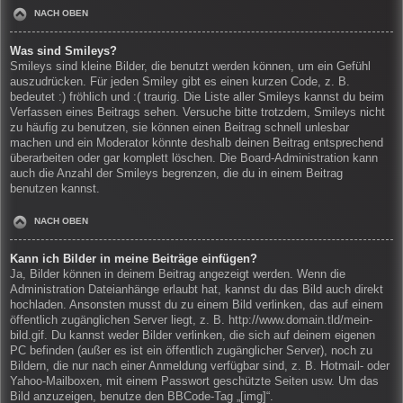
NACH OBEN
Was sind Smileys?
Smileys sind kleine Bilder, die benutzt werden können, um ein Gefühl
auszudrücken. Für jeden Smiley gibt es einen kurzen Code, z. B.
bedeutet :) fröhlich und :( traurig. Die Liste aller Smileys kannst du beim
Verfassen eines Beitrags sehen. Versuche bitte trotzdem, Smileys nicht
zu häufig zu benutzen, sie können einen Beitrag schnell unlesbar
machen und ein Moderator könnte deshalb deinen Beitrag entsprechend
überarbeiten oder gar komplett löschen. Die Board-Administration kann
auch die Anzahl der Smileys begrenzen, die du in einem Beitrag
benutzen kannst.
NACH OBEN
Kann ich Bilder in meine Beiträge einfügen?
Ja, Bilder können in deinem Beitrag angezeigt werden. Wenn die
Administration Dateianhänge erlaubt hat, kannst du das Bild auch direkt
hochladen. Ansonsten musst du zu einem Bild verlinken, das auf einem
öffentlich zugänglichen Server liegt, z. B. http://www.domain.tld/mein-
bild.gif. Du kannst weder Bilder verlinken, die sich auf deinem eigenen
PC befinden (außer es ist ein öffentlich zugänglicher Server), noch zu
Bildern, die nur nach einer Anmeldung verfügbar sind, z. B. Hotmail- oder
Yahoo-Mailboxen, mit einem Passwort geschützte Seiten usw. Um das
Bild anzuzeigen, benutze den BBCode-Tag „[img]“.