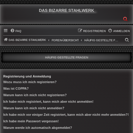
DAS BIZARRE STAHLWERK
SU
FAQ
REGISTRIEREN
ANMELDEN
DAS BIZARRE STAHLWERK
S
FOREN-ÜBERSICHT
HÄUFIG GESTELLTE FRAGEN
U
C
HÄUFIG GESTELLTE FRAGEN
H
E
Registrierung und Anmeldung
Wozu muss ich mich registrieren?
Was ist COPPA?
Warum kann ich mich nicht registrieren?
Ich habe mich registriert, kann mich aber nicht anmelden!
Warum kann ich mich nicht anmelden?
Ich habe mich vor einiger Zeit registriert, kann mich aber nicht mehr anmelden?!
Ich habe mein Passwort vergessen!
Warum werde ich automatisch abgemeldet?