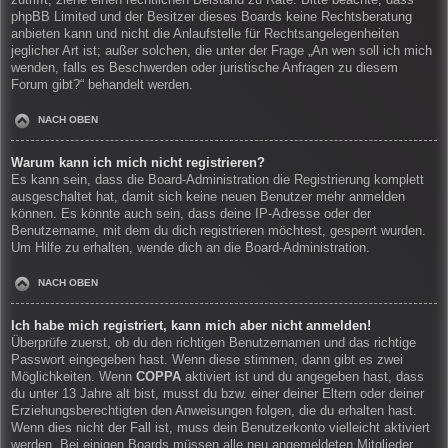
zutrifft, ziehe einen rechtlichen Beistand zu Rate. Bitte beachte, dass
phpBB Limited und der Besitzer dieses Boards keine Rechtsberatung
anbieten kann und nicht die Anlaufstelle für Rechtsangelegenheiten
jeglicher Art ist; außer solchen, die unter der Frage „An wen soll ich mich
wenden, falls es Beschwerden oder juristische Anfragen zu diesem
Forum gibt?“ behandelt werden.
NACH OBEN
Warum kann ich mich nicht registrieren?
Es kann sein, dass die Board-Administration die Registrierung komplett
ausgeschaltet hat, damit sich keine neuen Benutzer mehr anmelden
können. Es könnte auch sein, dass deine IP-Adresse oder der
Benutzername, mit dem du dich registrieren möchtest, gesperrt wurden.
Um Hilfe zu erhalten, wende dich an die Board-Administration.
NACH OBEN
Ich habe mich registriert, kann mich aber nicht anmelden!
Überprüfe zuerst, ob du den richtigen Benutzernamen und das richtige
Passwort eingegeben hast. Wenn diese stimmen, dann gibt es zwei
Möglichkeiten. Wenn
COPPA
aktiviert ist und du angegeben hast, dass
du unter 13 Jahre alt bist, musst du bzw. einer deiner Eltern oder deiner
Erziehungsberechtigten den Anweisungen folgen, die du erhalten hast.
Wenn dies nicht der Fall ist, muss dein Benutzerkonto vielleicht aktiviert
werden. Bei einigen Boards müssen alle neu angemeldeten Mitglieder