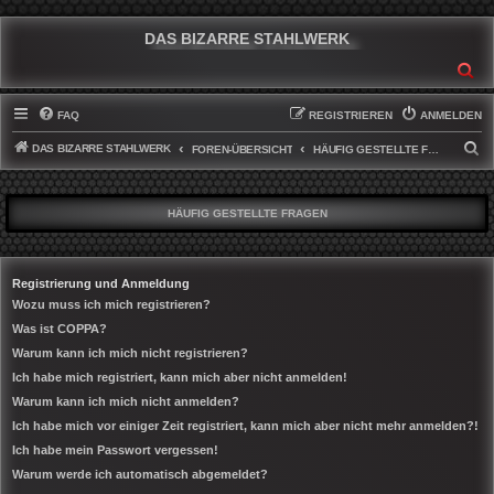
DAS BIZARRE STAHLWERK
SU
FAQ
REGISTRIEREN
ANMELDEN
DAS BIZARRE STAHLWERK
S
FOREN-ÜBERSICHT
HÄUFIG GESTELLTE FRAGEN
U
C
HÄUFIG GESTELLTE FRAGEN
H
E
Registrierung und Anmeldung
Wozu muss ich mich registrieren?
Was ist COPPA?
Warum kann ich mich nicht registrieren?
Ich habe mich registriert, kann mich aber nicht anmelden!
Warum kann ich mich nicht anmelden?
Ich habe mich vor einiger Zeit registriert, kann mich aber nicht mehr anmelden?!
Ich habe mein Passwort vergessen!
Warum werde ich automatisch abgemeldet?