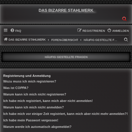
DAS BIZARRE STAHLWERK
SU
FAQ
REGISTRIEREN
ANMELDEN
DAS BIZARRE STAHLWERK
S
FOREN-ÜBERSICHT
HÄUFIG GESTELLTE FRAGEN
U
C
HÄUFIG GESTELLTE FRAGEN
H
E
Registrierung und Anmeldung
Wozu muss ich mich registrieren?
Was ist COPPA?
Warum kann ich mich nicht registrieren?
Ich habe mich registriert, kann mich aber nicht anmelden!
Warum kann ich mich nicht anmelden?
Ich habe mich vor einiger Zeit registriert, kann mich aber nicht mehr anmelden?!
Ich habe mein Passwort vergessen!
Warum werde ich automatisch abgemeldet?