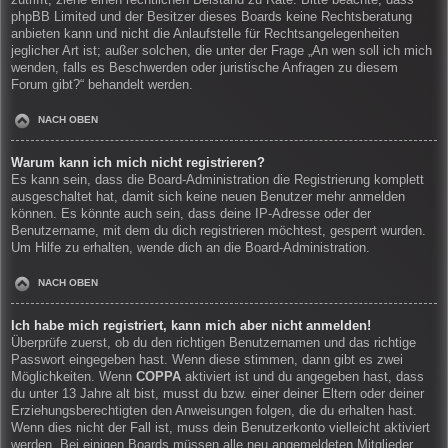
zutrifft, ziehe einen rechtlichen Beistand zu Rate. Bitte beachte, dass
phpBB Limited und der Besitzer dieses Boards keine Rechtsberatung
anbieten kann und nicht die Anlaufstelle für Rechtsangelegenheiten
jeglicher Art ist; außer solchen, die unter der Frage „An wen soll ich mich
wenden, falls es Beschwerden oder juristische Anfragen zu diesem
Forum gibt?“ behandelt werden.
NACH OBEN
Warum kann ich mich nicht registrieren?
Es kann sein, dass die Board-Administration die Registrierung komplett
ausgeschaltet hat, damit sich keine neuen Benutzer mehr anmelden
können. Es könnte auch sein, dass deine IP-Adresse oder der
Benutzername, mit dem du dich registrieren möchtest, gesperrt wurden.
Um Hilfe zu erhalten, wende dich an die Board-Administration.
NACH OBEN
Ich habe mich registriert, kann mich aber nicht anmelden!
Überprüfe zuerst, ob du den richtigen Benutzernamen und das richtige
Passwort eingegeben hast. Wenn diese stimmen, dann gibt es zwei
Möglichkeiten. Wenn
COPPA
aktiviert ist und du angegeben hast, dass
du unter 13 Jahre alt bist, musst du bzw. einer deiner Eltern oder deiner
Erziehungsberechtigten den Anweisungen folgen, die du erhalten hast.
Wenn dies nicht der Fall ist, muss dein Benutzerkonto vielleicht aktiviert
werden. Bei einigen Boards müssen alle neu angemeldeten Mitglieder