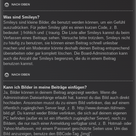
NACH OBEN
Was sind Smileys?
Smileys sind kleine Bilder, die benutzt werden können, um ein Gefühl
auszudrücken. Für jeden Smiley gibt es einen kurzen Code, z. B.
bedeutet :) fröhlich und :( traurig. Die Liste aller Smileys kannst du beim
Verfassen eines Beitrags sehen. Versuche bitte trotzdem, Smileys nicht
zu häufig zu benutzen, sie können einen Beitrag schnell unlesbar
machen und ein Moderator könnte deshalb deinen Beitrag entsprechend
überarbeiten oder gar komplett löschen. Die Board-Administration kann
auch die Anzahl der Smileys begrenzen, die du in einem Beitrag
benutzen kannst.
NACH OBEN
Kann ich Bilder in meine Beiträge einfügen?
Ja, Bilder können in deinem Beitrag angezeigt werden. Wenn die
Administration Dateianhänge erlaubt hat, kannst du das Bild auch direkt
hochladen. Ansonsten musst du zu einem Bild verlinken, das auf einem
öffentlich zugänglichen Server liegt, z. B. http://www.domain.tld/mein-
bild.gif. Du kannst weder Bilder verlinken, die sich auf deinem eigenen
PC befinden (außer es ist ein öffentlich zugänglicher Server), noch zu
Bildern, die nur nach einer Anmeldung verfügbar sind, z. B. Hotmail- oder
Yahoo-Mailboxen, mit einem Passwort geschützte Seiten usw. Um das
Bild anzuzeigen, benutze den BBCode-Tag „[img]“.