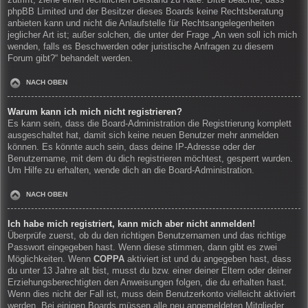
zutrifft, ziehe einen rechtlichen Beistand zu Rate. Bitte beachte, dass
phpBB Limited und der Besitzer dieses Boards keine Rechtsberatung
anbieten kann und nicht die Anlaufstelle für Rechtsangelegenheiten
jeglicher Art ist; außer solchen, die unter der Frage „An wen soll ich mich
wenden, falls es Beschwerden oder juristische Anfragen zu diesem
Forum gibt?“ behandelt werden.
NACH OBEN
Warum kann ich mich nicht registrieren?
Es kann sein, dass die Board-Administration die Registrierung komplett
ausgeschaltet hat, damit sich keine neuen Benutzer mehr anmelden
können. Es könnte auch sein, dass deine IP-Adresse oder der
Benutzername, mit dem du dich registrieren möchtest, gesperrt wurden.
Um Hilfe zu erhalten, wende dich an die Board-Administration.
NACH OBEN
Ich habe mich registriert, kann mich aber nicht anmelden!
Überprüfe zuerst, ob du den richtigen Benutzernamen und das richtige
Passwort eingegeben hast. Wenn diese stimmen, dann gibt es zwei
Möglichkeiten. Wenn
COPPA
aktiviert ist und du angegeben hast, dass
du unter 13 Jahre alt bist, musst du bzw. einer deiner Eltern oder deiner
Erziehungsberechtigten den Anweisungen folgen, die du erhalten hast.
Wenn dies nicht der Fall ist, muss dein Benutzerkonto vielleicht aktiviert
werden. Bei einigen Boards müssen alle neu angemeldeten Mitglieder