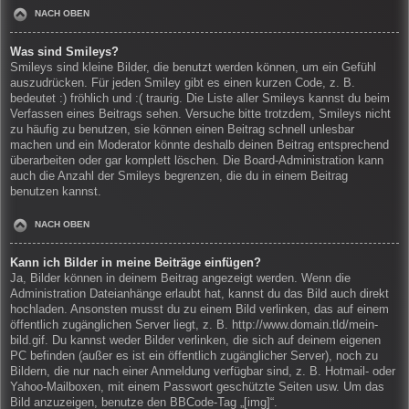
NACH OBEN
Was sind Smileys?
Smileys sind kleine Bilder, die benutzt werden können, um ein Gefühl
auszudrücken. Für jeden Smiley gibt es einen kurzen Code, z. B.
bedeutet :) fröhlich und :( traurig. Die Liste aller Smileys kannst du beim
Verfassen eines Beitrags sehen. Versuche bitte trotzdem, Smileys nicht
zu häufig zu benutzen, sie können einen Beitrag schnell unlesbar
machen und ein Moderator könnte deshalb deinen Beitrag entsprechend
überarbeiten oder gar komplett löschen. Die Board-Administration kann
auch die Anzahl der Smileys begrenzen, die du in einem Beitrag
benutzen kannst.
NACH OBEN
Kann ich Bilder in meine Beiträge einfügen?
Ja, Bilder können in deinem Beitrag angezeigt werden. Wenn die
Administration Dateianhänge erlaubt hat, kannst du das Bild auch direkt
hochladen. Ansonsten musst du zu einem Bild verlinken, das auf einem
öffentlich zugänglichen Server liegt, z. B. http://www.domain.tld/mein-
bild.gif. Du kannst weder Bilder verlinken, die sich auf deinem eigenen
PC befinden (außer es ist ein öffentlich zugänglicher Server), noch zu
Bildern, die nur nach einer Anmeldung verfügbar sind, z. B. Hotmail- oder
Yahoo-Mailboxen, mit einem Passwort geschützte Seiten usw. Um das
Bild anzuzeigen, benutze den BBCode-Tag „[img]“.