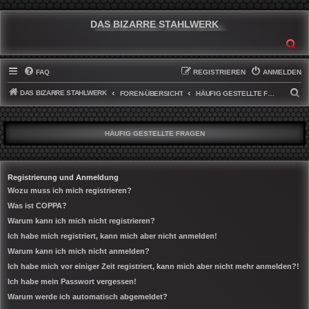
DAS BIZARRE STAHLWERK
SU
FAQ
REGISTRIEREN
ANMELDEN
DAS BIZARRE STAHLWERK
S
FOREN-ÜBERSICHT
HÄUFIG GESTELLTE FRAGEN
U
C
HÄUFIG GESTELLTE FRAGEN
H
E
Registrierung und Anmeldung
Wozu muss ich mich registrieren?
Was ist COPPA?
Warum kann ich mich nicht registrieren?
Ich habe mich registriert, kann mich aber nicht anmelden!
Warum kann ich mich nicht anmelden?
Ich habe mich vor einiger Zeit registriert, kann mich aber nicht mehr anmelden?!
Ich habe mein Passwort vergessen!
Warum werde ich automatisch abgemeldet?