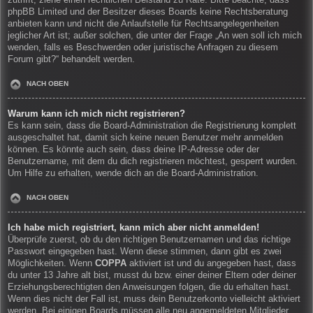
zutrifft, ziehe einen rechtlichen Beistand zu Rate. Bitte beachte, dass
phpBB Limited und der Besitzer dieses Boards keine Rechtsberatung
anbieten kann und nicht die Anlaufstelle für Rechtsangelegenheiten
jeglicher Art ist; außer solchen, die unter der Frage „An wen soll ich mich
wenden, falls es Beschwerden oder juristische Anfragen zu diesem
Forum gibt?“ behandelt werden.
NACH OBEN
Warum kann ich mich nicht registrieren?
Es kann sein, dass die Board-Administration die Registrierung komplett
ausgeschaltet hat, damit sich keine neuen Benutzer mehr anmelden
können. Es könnte auch sein, dass deine IP-Adresse oder der
Benutzername, mit dem du dich registrieren möchtest, gesperrt wurden.
Um Hilfe zu erhalten, wende dich an die Board-Administration.
NACH OBEN
Ich habe mich registriert, kann mich aber nicht anmelden!
Überprüfe zuerst, ob du den richtigen Benutzernamen und das richtige
Passwort eingegeben hast. Wenn diese stimmen, dann gibt es zwei
Möglichkeiten. Wenn
COPPA
aktiviert ist und du angegeben hast, dass
du unter 13 Jahre alt bist, musst du bzw. einer deiner Eltern oder deiner
Erziehungsberechtigten den Anweisungen folgen, die du erhalten hast.
Wenn dies nicht der Fall ist, muss dein Benutzerkonto vielleicht aktiviert
werden. Bei einigen Boards müssen alle neu angemeldeten Mitglieder