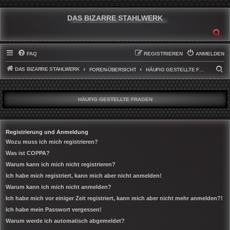
DAS BIZARRE STAHLWERK
SU
FAQ
REGISTRIEREN
ANMELDEN
DAS BIZARRE STAHLWERK
S
FOREN-ÜBERSICHT
HÄUFIG GESTELLTE FRAGEN
U
C
HÄUFIG GESTELLTE FRAGEN
H
E
Registrierung und Anmeldung
Wozu muss ich mich registrieren?
Was ist COPPA?
Warum kann ich mich nicht registrieren?
Ich habe mich registriert, kann mich aber nicht anmelden!
Warum kann ich mich nicht anmelden?
Ich habe mich vor einiger Zeit registriert, kann mich aber nicht mehr anmelden?!
Ich habe mein Passwort vergessen!
Warum werde ich automatisch abgemeldet?