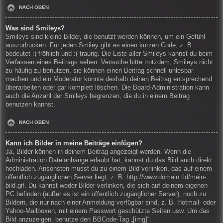
NACH OBEN
Was sind Smileys?
Smileys sind kleine Bilder, die benutzt werden können, um ein Gefühl
auszudrücken. Für jeden Smiley gibt es einen kurzen Code, z. B.
bedeutet :) fröhlich und :( traurig. Die Liste aller Smileys kannst du beim
Verfassen eines Beitrags sehen. Versuche bitte trotzdem, Smileys nicht
zu häufig zu benutzen, sie können einen Beitrag schnell unlesbar
machen und ein Moderator könnte deshalb deinen Beitrag entsprechend
überarbeiten oder gar komplett löschen. Die Board-Administration kann
auch die Anzahl der Smileys begrenzen, die du in einem Beitrag
benutzen kannst.
NACH OBEN
Kann ich Bilder in meine Beiträge einfügen?
Ja, Bilder können in deinem Beitrag angezeigt werden. Wenn die
Administration Dateianhänge erlaubt hat, kannst du das Bild auch direkt
hochladen. Ansonsten musst du zu einem Bild verlinken, das auf einem
öffentlich zugänglichen Server liegt, z. B. http://www.domain.tld/mein-
bild.gif. Du kannst weder Bilder verlinken, die sich auf deinem eigenen
PC befinden (außer es ist ein öffentlich zugänglicher Server), noch zu
Bildern, die nur nach einer Anmeldung verfügbar sind, z. B. Hotmail- oder
Yahoo-Mailboxen, mit einem Passwort geschützte Seiten usw. Um das
Bild anzuzeigen, benutze den BBCode-Tag „[img]“.