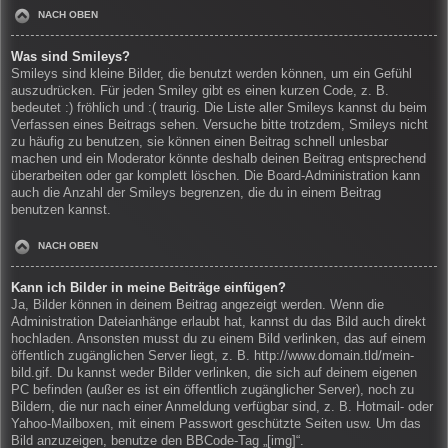
NACH OBEN
Was sind Smileys?
Smileys sind kleine Bilder, die benutzt werden können, um ein Gefühl
auszudrücken. Für jeden Smiley gibt es einen kurzen Code, z. B.
bedeutet :) fröhlich und :( traurig. Die Liste aller Smileys kannst du beim
Verfassen eines Beitrags sehen. Versuche bitte trotzdem, Smileys nicht
zu häufig zu benutzen, sie können einen Beitrag schnell unlesbar
machen und ein Moderator könnte deshalb deinen Beitrag entsprechend
überarbeiten oder gar komplett löschen. Die Board-Administration kann
auch die Anzahl der Smileys begrenzen, die du in einem Beitrag
benutzen kannst.
NACH OBEN
Kann ich Bilder in meine Beiträge einfügen?
Ja, Bilder können in deinem Beitrag angezeigt werden. Wenn die
Administration Dateianhänge erlaubt hat, kannst du das Bild auch direkt
hochladen. Ansonsten musst du zu einem Bild verlinken, das auf einem
öffentlich zugänglichen Server liegt, z. B. http://www.domain.tld/mein-
bild.gif. Du kannst weder Bilder verlinken, die sich auf deinem eigenen
PC befinden (außer es ist ein öffentlich zugänglicher Server), noch zu
Bildern, die nur nach einer Anmeldung verfügbar sind, z. B. Hotmail- oder
Yahoo-Mailboxen, mit einem Passwort geschützte Seiten usw. Um das
Bild anzuzeigen, benutze den BBCode-Tag „[img]“.