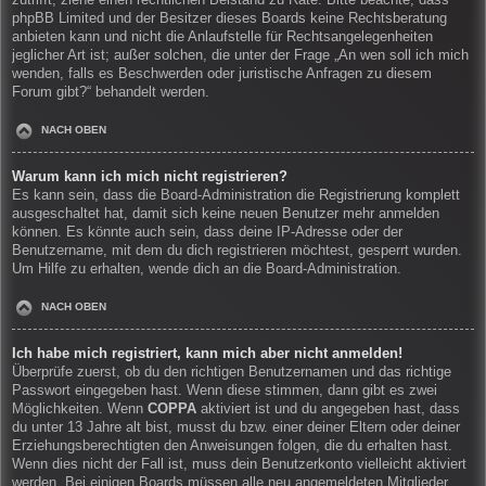
zutrifft, ziehe einen rechtlichen Beistand zu Rate. Bitte beachte, dass
phpBB Limited und der Besitzer dieses Boards keine Rechtsberatung
anbieten kann und nicht die Anlaufstelle für Rechtsangelegenheiten
jeglicher Art ist; außer solchen, die unter der Frage „An wen soll ich mich
wenden, falls es Beschwerden oder juristische Anfragen zu diesem
Forum gibt?“ behandelt werden.
NACH OBEN
Warum kann ich mich nicht registrieren?
Es kann sein, dass die Board-Administration die Registrierung komplett
ausgeschaltet hat, damit sich keine neuen Benutzer mehr anmelden
können. Es könnte auch sein, dass deine IP-Adresse oder der
Benutzername, mit dem du dich registrieren möchtest, gesperrt wurden.
Um Hilfe zu erhalten, wende dich an die Board-Administration.
NACH OBEN
Ich habe mich registriert, kann mich aber nicht anmelden!
Überprüfe zuerst, ob du den richtigen Benutzernamen und das richtige
Passwort eingegeben hast. Wenn diese stimmen, dann gibt es zwei
Möglichkeiten. Wenn
COPPA
aktiviert ist und du angegeben hast, dass
du unter 13 Jahre alt bist, musst du bzw. einer deiner Eltern oder deiner
Erziehungsberechtigten den Anweisungen folgen, die du erhalten hast.
Wenn dies nicht der Fall ist, muss dein Benutzerkonto vielleicht aktiviert
werden. Bei einigen Boards müssen alle neu angemeldeten Mitglieder