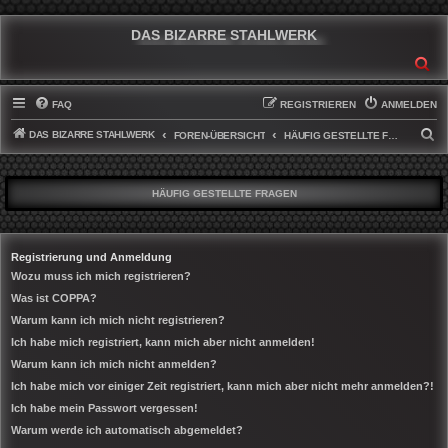
DAS BIZARRE STAHLWERK
SU
FAQ
REGISTRIEREN
ANMELDEN
DAS BIZARRE STAHLWERK
S
FOREN-ÜBERSICHT
HÄUFIG GESTELLTE FRAGEN
U
C
HÄUFIG GESTELLTE FRAGEN
H
E
Registrierung und Anmeldung
Wozu muss ich mich registrieren?
Was ist COPPA?
Warum kann ich mich nicht registrieren?
Ich habe mich registriert, kann mich aber nicht anmelden!
Warum kann ich mich nicht anmelden?
Ich habe mich vor einiger Zeit registriert, kann mich aber nicht mehr anmelden?!
Ich habe mein Passwort vergessen!
Warum werde ich automatisch abgemeldet?