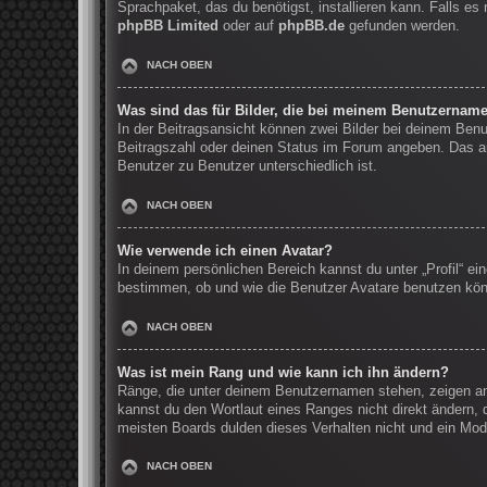
Sprachpaket, das du benötigst, installieren kann. Falls e
phpBB Limited
oder auf
phpBB.de
gefunden werden.
NACH OBEN
Was sind das für Bilder, die bei meinem Benutzernam
In der Beitragsansicht können zwei Bilder bei deinem Benu
Beitragszahl oder deinen Status im Forum angeben. Das and
Benutzer zu Benutzer unterschiedlich ist.
NACH OBEN
Wie verwende ich einen Avatar?
In deinem persönlichen Bereich kannst du unter „Profil“ e
bestimmen, ob und wie die Benutzer Avatare benutzen könn
NACH OBEN
Was ist mein Rang und wie kann ich ihn ändern?
Ränge, die unter deinem Benutzernamen stehen, zeigen an, 
kannst du den Wortlaut eines Ranges nicht direkt ändern, 
meisten Boards dulden dieses Verhalten nicht und ein Mod
NACH OBEN