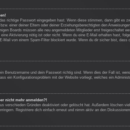
den!
 das richtige Passwort eingegeben hast. Wenn diese stimmen, dann gibt es 
bzw. einer deiner Eltern oder deiner Erziehungsberechtigten den Anweisungen f
einigen Boards müssen alle neu angemeldeten Mitglieder erst freigeschaltet we
ob eine Aktivierung nötig ist oder nicht. Wenn du eine E-Mail erhalten hast, f
E-Mail von einem Spam-Filter blockiert wurde. Wenn du dir sicher bist, dass
ein Benutzername und dein Passwort richtig sind. Wenn dies der Fall ist, we
dass ein Konfigurationsproblem mit der Website vorliegt, welches ein Administ
aber nicht mehr anmelden?!
us verschieden Gründen deaktiviert oder gelöscht hat. Außerdem löschen viel
ingern. Registriere dich einfach erneut und nimm aktiv an den Diskussionen 