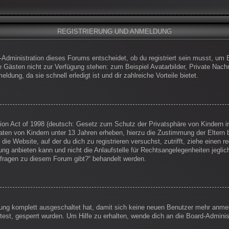
REGISTRIERUNG UND ANMELDUNG
-Administration dieses Forums entscheidet, ob du registriert sein musst, um Be
die Gästen nicht zur Verfügung stehen: zum Beispiel Avatarbilder, Private Nachr
dung, da sie schnell erledigt ist und dir zahlreiche Vorteile bietet.
on Act of 1998 (deutsch: Gesetz zum Schutz der Privatsphäre von Kindern im
Daten von Kindern unter 13 Jahren erheben, hierzu die Zustimmung der Eltern
 die Website, auf der du dich zu registrieren versuchst, zutrifft, ziehe einen
g anbieten kann und nicht die Anlaufstelle für Rechtsangelegenheiten jegliche
nfragen zu diesem Forum gibt?“ behandelt werden.
erung komplett ausgeschaltet hat, damit sich keine neuen Benutzer mehr anm
est, gesperrt wurden. Um Hilfe zu erhalten, wende dich an die Board-Administ