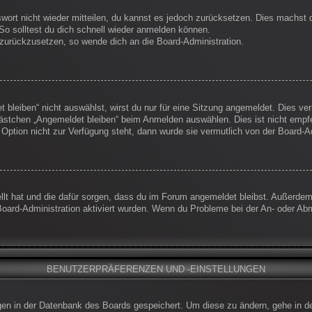
swort nicht wieder mitteilen, du kannst es jedoch zurücksetzen. Dies machst
So solltest du dich schnell wieder anmelden können.
t zurückzusetzen, so wende dich an die Board-Administration.
leiben“ nicht auswählst, wirst du nur für eine Sitzung angemeldet. Dies ve
ästchen „Angemeldet bleiben“ beim Anmelden auswählen. Dies ist nicht empf
 Option nicht zur Verfügung steht, dann wurde sie vermutlich von der Board-A
ellt hat und die dafür sorgen, dass du im Forum angemeldet bleibst. Außerde
Board-Administration aktiviert wurden. Wenn du Probleme bei der An- oder Ab
BENUTZERPRÄFERENZEN UND -EINSTELLUNGEN
ungen in der Datenbank des Boards gespeichert. Um diese zu ändern, gehe in d