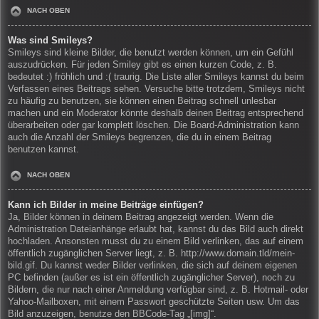
NACH OBEN
Was sind Smileys?
Smileys sind kleine Bilder, die benutzt werden können, um ein Gefühl
auszudrücken. Für jeden Smiley gibt es einen kurzen Code, z. B.
bedeutet :) fröhlich und :( traurig. Die Liste aller Smileys kannst du beim
Verfassen eines Beitrags sehen. Versuche bitte trotzdem, Smileys nicht
zu häufig zu benutzen, sie können einen Beitrag schnell unlesbar
machen und ein Moderator könnte deshalb deinen Beitrag entsprechend
überarbeiten oder gar komplett löschen. Die Board-Administration kann
auch die Anzahl der Smileys begrenzen, die du in einem Beitrag
benutzen kannst.
NACH OBEN
Kann ich Bilder in meine Beiträge einfügen?
Ja, Bilder können in deinem Beitrag angezeigt werden. Wenn die
Administration Dateianhänge erlaubt hat, kannst du das Bild auch direkt
hochladen. Ansonsten musst du zu einem Bild verlinken, das auf einem
öffentlich zugänglichen Server liegt, z. B. http://www.domain.tld/mein-
bild.gif. Du kannst weder Bilder verlinken, die sich auf deinem eigenen
PC befinden (außer es ist ein öffentlich zugänglicher Server), noch zu
Bildern, die nur nach einer Anmeldung verfügbar sind, z. B. Hotmail- oder
Yahoo-Mailboxen, mit einem Passwort geschützte Seiten usw. Um das
Bild anzuzeigen, benutze den BBCode-Tag „[img]“.