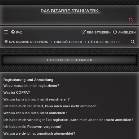
DAS BIZARRE STAHLWERK
SU
FAQ
REGISTRIEREN
ANMELDEN
DAS BIZARRE STAHLWERK
S
FOREN-ÜBERSICHT
HÄUFIG GESTELLTE FRAGEN
U
C
HÄUFIG GESTELLTE FRAGEN
H
E
Registrierung und Anmeldung
Wozu muss ich mich registrieren?
Was ist COPPA?
Warum kann ich mich nicht registrieren?
Ich habe mich registriert, kann mich aber nicht anmelden!
Warum kann ich mich nicht anmelden?
Ich habe mich vor einiger Zeit registriert, kann mich aber nicht mehr anmelden?!
Ich habe mein Passwort vergessen!
Warum werde ich automatisch abgemeldet?