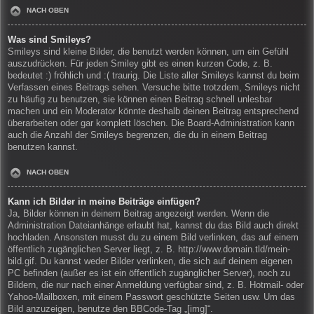
NACH OBEN
Was sind Smileys?
Smileys sind kleine Bilder, die benutzt werden können, um ein Gefühl
auszudrücken. Für jeden Smiley gibt es einen kurzen Code, z. B.
bedeutet :) fröhlich und :( traurig. Die Liste aller Smileys kannst du beim
Verfassen eines Beitrags sehen. Versuche bitte trotzdem, Smileys nicht
zu häufig zu benutzen, sie können einen Beitrag schnell unlesbar
machen und ein Moderator könnte deshalb deinen Beitrag entsprechend
überarbeiten oder gar komplett löschen. Die Board-Administration kann
auch die Anzahl der Smileys begrenzen, die du in einem Beitrag
benutzen kannst.
NACH OBEN
Kann ich Bilder in meine Beiträge einfügen?
Ja, Bilder können in deinem Beitrag angezeigt werden. Wenn die
Administration Dateianhänge erlaubt hat, kannst du das Bild auch direkt
hochladen. Ansonsten musst du zu einem Bild verlinken, das auf einem
öffentlich zugänglichen Server liegt, z. B. http://www.domain.tld/mein-
bild.gif. Du kannst weder Bilder verlinken, die sich auf deinem eigenen
PC befinden (außer es ist ein öffentlich zugänglicher Server), noch zu
Bildern, die nur nach einer Anmeldung verfügbar sind, z. B. Hotmail- oder
Yahoo-Mailboxen, mit einem Passwort geschützte Seiten usw. Um das
Bild anzuzeigen, benutze den BBCode-Tag „[img]“.