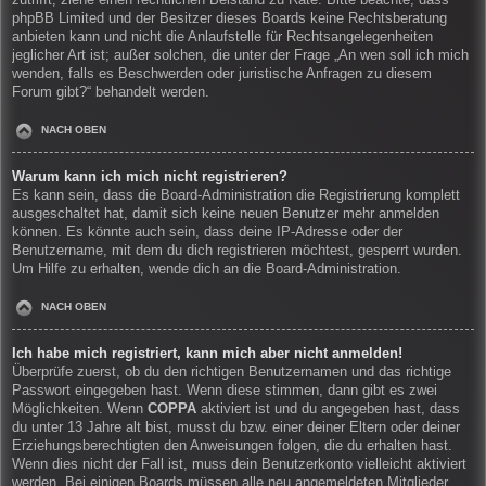
zutrifft, ziehe einen rechtlichen Beistand zu Rate. Bitte beachte, dass
phpBB Limited und der Besitzer dieses Boards keine Rechtsberatung
anbieten kann und nicht die Anlaufstelle für Rechtsangelegenheiten
jeglicher Art ist; außer solchen, die unter der Frage „An wen soll ich mich
wenden, falls es Beschwerden oder juristische Anfragen zu diesem
Forum gibt?“ behandelt werden.
NACH OBEN
Warum kann ich mich nicht registrieren?
Es kann sein, dass die Board-Administration die Registrierung komplett
ausgeschaltet hat, damit sich keine neuen Benutzer mehr anmelden
können. Es könnte auch sein, dass deine IP-Adresse oder der
Benutzername, mit dem du dich registrieren möchtest, gesperrt wurden.
Um Hilfe zu erhalten, wende dich an die Board-Administration.
NACH OBEN
Ich habe mich registriert, kann mich aber nicht anmelden!
Überprüfe zuerst, ob du den richtigen Benutzernamen und das richtige
Passwort eingegeben hast. Wenn diese stimmen, dann gibt es zwei
Möglichkeiten. Wenn
COPPA
aktiviert ist und du angegeben hast, dass
du unter 13 Jahre alt bist, musst du bzw. einer deiner Eltern oder deiner
Erziehungsberechtigten den Anweisungen folgen, die du erhalten hast.
Wenn dies nicht der Fall ist, muss dein Benutzerkonto vielleicht aktiviert
werden. Bei einigen Boards müssen alle neu angemeldeten Mitglieder