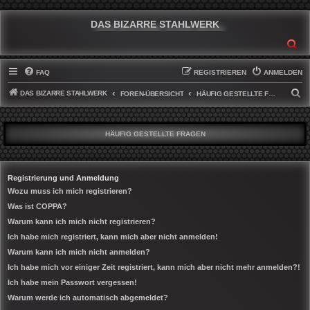
DAS BIZARRE STAHLWERK
SU
FAQ
REGISTRIEREN
ANMELDEN
DAS BIZARRE STAHLWERK
S
FOREN-ÜBERSICHT
HÄUFIG GESTELLTE FRAGEN
U
C
HÄUFIG GESTELLTE FRAGEN
H
E
Registrierung und Anmeldung
Wozu muss ich mich registrieren?
Was ist COPPA?
Warum kann ich mich nicht registrieren?
Ich habe mich registriert, kann mich aber nicht anmelden!
Warum kann ich mich nicht anmelden?
Ich habe mich vor einiger Zeit registriert, kann mich aber nicht mehr anmelden?!
Ich habe mein Passwort vergessen!
Warum werde ich automatisch abgemeldet?