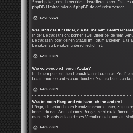
Sprachpaket, das du benötigst, installieren kann. Falls e
phpBB Limited
oder auf
phpBB.de
gefunden werden.
NACH OBEN
Was sind das für Bilder, die bei meinem Benutzernam
In der Beitragsansicht können zwei Bilder bei deinem Benu
Beitragszahl oder deinen Status im Forum angeben. Das and
Benutzer zu Benutzer unterschiedlich ist.
NACH OBEN
Wie verwende ich einen Avatar?
In deinem persönlichen Bereich kannst du unter „Profil“ e
bestimmen, ob und wie die Benutzer Avatare benutzen könn
NACH OBEN
Was ist mein Rang und wie kann ich ihn ändern?
Ränge, die unter deinem Benutzernamen stehen, zeigen an, 
kannst du den Wortlaut eines Ranges nicht direkt ändern, 
meisten Boards dulden dieses Verhalten nicht und ein Mod
NACH OBEN