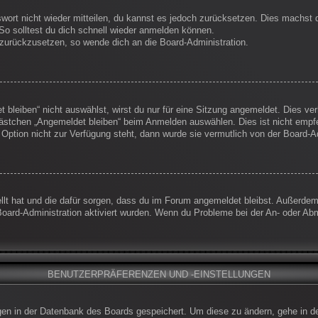
swort nicht wieder mitteilen, du kannst es jedoch zurücksetzen. Dies machst
So solltest du dich schnell wieder anmelden können.
t zurückzusetzen, so wende dich an die Board-Administration.
leiben“ nicht auswählst, wirst du nur für eine Sitzung angemeldet. Dies ve
ästchen „Angemeldet bleiben“ beim Anmelden auswählen. Dies ist nicht empf
 Option nicht zur Verfügung steht, dann wurde sie vermutlich von der Board-A
ellt hat und die dafür sorgen, dass du im Forum angemeldet bleibst. Außerde
Board-Administration aktiviert wurden. Wenn du Probleme bei der An- oder Ab
BENUTZERPRÄFERENZEN UND -EINSTELLUNGEN
ungen in der Datenbank des Boards gespeichert. Um diese zu ändern, gehe in d