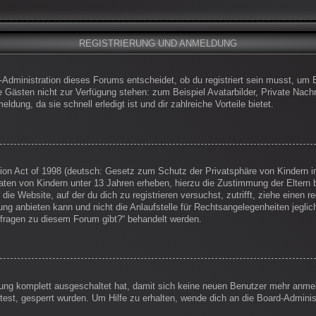
REGISTRIERUNG UND ANMELDUNG
-Administration dieses Forums entscheidet, ob du registriert sein musst, um Be
die Gästen nicht zur Verfügung stehen: zum Beispiel Avatarbilder, Private Nachr
dung, da sie schnell erledigt ist und dir zahlreiche Vorteile bietet.
on Act of 1998 (deutsch: Gesetz zum Schutz der Privatsphäre von Kindern im
Daten von Kindern unter 13 Jahren erheben, hierzu die Zustimmung der Eltern
 die Website, auf der du dich zu registrieren versuchst, zutrifft, ziehe einen
g anbieten kann und nicht die Anlaufstelle für Rechtsangelegenheiten jegliche
nfragen zu diesem Forum gibt?“ behandelt werden.
erung komplett ausgeschaltet hat, damit sich keine neuen Benutzer mehr anm
est, gesperrt wurden. Um Hilfe zu erhalten, wende dich an die Board-Administ