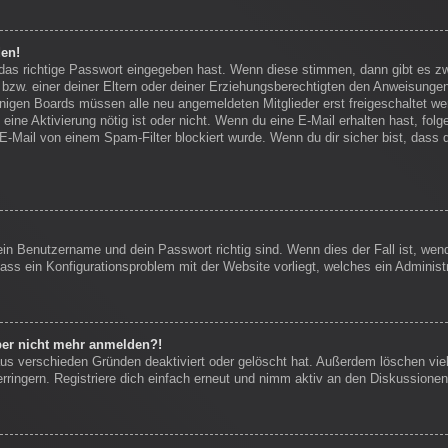
den!
 das richtige Passwort eingegeben hast. Wenn diese stimmen, dann gibt es 
bzw. einer deiner Eltern oder deiner Erziehungsberechtigten den Anweisungen f
einigen Boards müssen alle neu angemeldeten Mitglieder erst freigeschaltet we
ob eine Aktivierung nötig ist oder nicht. Wenn du eine E-Mail erhalten hast, f
E-Mail von einem Spam-Filter blockiert wurde. Wenn du dir sicher bist, dass
ein Benutzername und dein Passwort richtig sind. Wenn dies der Fall ist, we
dass ein Konfigurationsproblem mit der Website vorliegt, welches ein Administ
aber nicht mehr anmelden?!
us verschieden Gründen deaktiviert oder gelöscht hat. Außerdem löschen viel
ingern. Registriere dich einfach erneut und nimm aktiv an den Diskussionen 