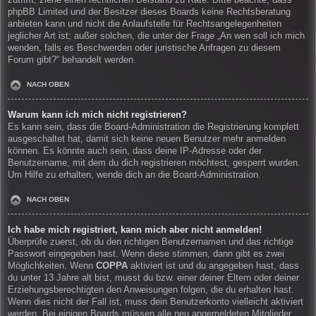
zutrifft, ziehe einen rechtlichen Beistand zu Rate. Bitte beachte, dass
phpBB Limited und der Besitzer dieses Boards keine Rechtsberatung
anbieten kann und nicht die Anlaufstelle für Rechtsangelegenheiten
jeglicher Art ist; außer solchen, die unter der Frage „An wen soll ich mich
wenden, falls es Beschwerden oder juristische Anfragen zu diesem
Forum gibt?“ behandelt werden.
NACH OBEN
Warum kann ich mich nicht registrieren?
Es kann sein, dass die Board-Administration die Registrierung komplett
ausgeschaltet hat, damit sich keine neuen Benutzer mehr anmelden
können. Es könnte auch sein, dass deine IP-Adresse oder der
Benutzername, mit dem du dich registrieren möchtest, gesperrt wurden.
Um Hilfe zu erhalten, wende dich an die Board-Administration.
NACH OBEN
Ich habe mich registriert, kann mich aber nicht anmelden!
Überprüfe zuerst, ob du den richtigen Benutzernamen und das richtige
Passwort eingegeben hast. Wenn diese stimmen, dann gibt es zwei
Möglichkeiten. Wenn
COPPA
aktiviert ist und du angegeben hast, dass
du unter 13 Jahre alt bist, musst du bzw. einer deiner Eltern oder deiner
Erziehungsberechtigten den Anweisungen folgen, die du erhalten hast.
Wenn dies nicht der Fall ist, muss dein Benutzerkonto vielleicht aktiviert
werden. Bei einigen Boards müssen alle neu angemeldeten Mitglieder