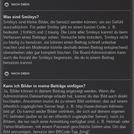
NACH OBEN
Was sind Smileys?
Smileys sind kleine Bilder, die benutzt werden können, um ein Gefühl
auszudrücken. Für jeden Smiley gibt es einen kurzen Code, z. B.
bedeutet :) fröhlich und :( traurig. Die Liste aller Smileys kannst du beim
Verfassen eines Beitrags sehen. Versuche bitte trotzdem, Smileys nicht
zu häufig zu benutzen, sie können einen Beitrag schnell unlesbar
machen und ein Moderator könnte deshalb deinen Beitrag entsprechend
überarbeiten oder gar komplett löschen. Die Board-Administration kann
auch die Anzahl der Smileys begrenzen, die du in einem Beitrag
benutzen kannst.
NACH OBEN
Kann ich Bilder in meine Beiträge einfügen?
Ja, Bilder können in deinem Beitrag angezeigt werden. Wenn die
Administration Dateianhänge erlaubt hat, kannst du das Bild auch direkt
hochladen. Ansonsten musst du zu einem Bild verlinken, das auf einem
öffentlich zugänglichen Server liegt, z. B. http://www.domain.tld/mein-
bild.gif. Du kannst weder Bilder verlinken, die sich auf deinem eigenen
PC befinden (außer es ist ein öffentlich zugänglicher Server), noch zu
Bildern, die nur nach einer Anmeldung verfügbar sind, z. B. Hotmail- oder
Yahoo-Mailboxen, mit einem Passwort geschützte Seiten usw. Um das
Bild anzuzeigen, benutze den BBCode-Tag „[img]“.