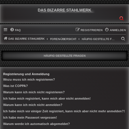
DAS BIZARRE STAHLWERK
SU
FAQ
REGISTRIEREN
ANMELDEN
DAS BIZARRE STAHLWERK
S
FOREN-ÜBERSICHT
HÄUFIG GESTELLTE FRAGEN
U
C
HÄUFIG GESTELLTE FRAGEN
H
E
Registrierung und Anmeldung
Wozu muss ich mich registrieren?
Was ist COPPA?
Warum kann ich mich nicht registrieren?
Ich habe mich registriert, kann mich aber nicht anmelden!
Warum kann ich mich nicht anmelden?
Ich habe mich vor einiger Zeit registriert, kann mich aber nicht mehr anmelden?!
Ich habe mein Passwort vergessen!
Warum werde ich automatisch abgemeldet?