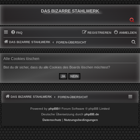
DAS BIZARRE STAHLWERK
SU
FAQ
REGISTRIEREN
ANMELDEN
DAS BIZARRE STAHLWERK
S
FOREN-ÜBERSICHT
U
C
Alle Cookies löschen
H
Bist du dir sicher, dass du alle Cookies des Boards löschen möchtest?
E
DAS BIZARRE STAHLWERK
FOREN-ÜBERSICHT
Powered by
phpBB
® Forum Software © phpBB Limited
Deutsche Übersetzung durch
phpBB.de
Datenschutz
|
Nutzungsbedingungen