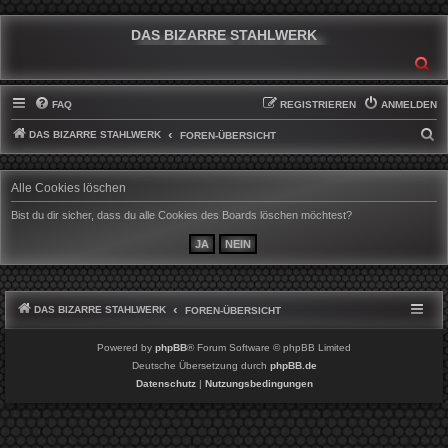
DAS BIZARRE STAHLWERK
SU
FAQ
REGISTRIEREN
ANMELDEN
DAS BIZARRE STAHLWERK
S
FOREN-ÜBERSICHT
U
C
Alle Cookies löschen
H
Bist du dir sicher, dass du alle Cookies des Boards löschen möchtest?
E
DAS BIZARRE STAHLWERK
FOREN-ÜBERSICHT
Powered by
phpBB
® Forum Software © phpBB Limited
Deutsche Übersetzung durch
phpBB.de
Datenschutz
|
Nutzungsbedingungen