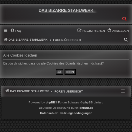
DAS BIZARRE STAHLWERK
SU
FAQ
REGISTRIEREN
ANMELDEN
DAS BIZARRE STAHLWERK
S
FOREN-ÜBERSICHT
U
C
Alle Cookies löschen
H
Bist du dir sicher, dass du alle Cookies des Boards löschen möchtest?
E
DAS BIZARRE STAHLWERK
FOREN-ÜBERSICHT
Powered by
phpBB
® Forum Software © phpBB Limited
Deutsche Übersetzung durch
phpBB.de
Datenschutz
|
Nutzungsbedingungen